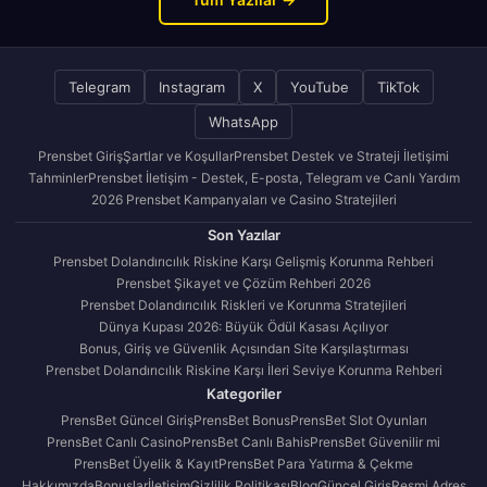
Telegram
Instagram
X
YouTube
TikTok
WhatsApp
Prensbet Giriş
Şartlar ve Koşullar
Prensbet Destek ve Strateji İletişimi
Tahminler
Prensbet İletişim - Destek, E-posta, Telegram ve Canlı Yardım
2026 Prensbet Kampanyaları ve Casino Stratejileri
Son Yazılar
Prensbet Dolandırıcılık Riskine Karşı Gelişmiş Korunma Rehberi
Prensbet Şikayet ve Çözüm Rehberi 2026
Prensbet Dolandırıcılık Riskleri ve Korunma Stratejileri
Dünya Kupası 2026: Büyük Ödül Kasası Açılıyor
Bonus, Giriş ve Güvenlik Açısından Site Karşılaştırması
Prensbet Dolandırıcılık Riskine Karşı İleri Seviye Korunma Rehberi
Kategoriler
PrensBet Güncel Giriş
PrensBet Bonus
PrensBet Slot Oyunları
PrensBet Canlı Casino
PrensBet Canlı Bahis
PrensBet Güvenilir mi
PrensBet Üyelik & Kayıt
PrensBet Para Yatırma & Çekme
Hakkımızda
Bonuslar
İletişim
Gizlilik Politikası
Blog
Güncel Giriş
Resmi Adres