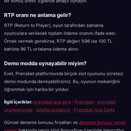
bir sonuç üretir. Eğlence amaçlı oynayın.
RTP oranı ne anlama gelir?
RTP (Return to Player), oyun tarafından zamanla
oyunculara verilecek toplam ödeme oranını ifade eder.
Örnek vermek gerekirse, RTP değeri %96 ise 100 TL
bahiste 96 TL ortalama ödeme alınır.
Demo modda oynayabilir miyim?
Evet, Prensbet platformunda birçok slot oyununu ücretsiz
demo modunda deneyebilirsiniz. Bu, oyunun mekaniğini
öğrenmek için harika bir yoldur.
İlgili İçerikler:
prensbet ana giriş
·
Prensbet
·
prensbet
promosyonlar
·
telefon kullanımı
·
Prensbet Ana Sayfa
Güncel deneme bonusu fırsatları ve
deneme bonusu veren
siteler
hakkında geniş bilgi Bonusflow üzerinde mevcuttur.