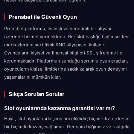
Prensbet ile Güvenli Oyun
Prensbet platformu, lisanslı ve denetimli bir altyapı
üzerinde hizmet vermektedir. Her slot başlığı, bağımsız test
merkezlerinin sertifikalı RNG altyapısını kullanır.
Oyuncuların kişisel ve finansal bilgileri SSL şifreleme ile
korunmaktadır. Platformun sunduğu sorumlu oyun araçları,
oyuncuların kişisel limitlerine sadık kalarak oyun deneyimi
yaşamalarını mümkün kılar.
Sıkça Sorulan Sorular
Slot oyunlarında kazanma garantisi var mı?
Hayır, slot oyunlarında şans önceliklidir; hiçbir strateji kesin
bir biçimde kazanç sağlamaz. Her spin bağımsız ve rastgele