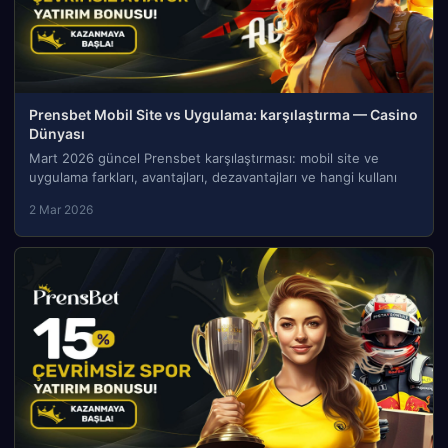
Prensbet Mobil Site vs Uygulama: karşılaştırma — Casino
Dünyası
Mart 2026 güncel Prensbet karşılaştırması: mobil site ve
uygulama farkları, avantajları, dezavantajları ve hangi kullanı
2 Mar 2026