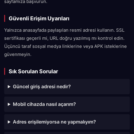
sayfamıza başvurun.
Güvenli Erişim Uyarıları
Yalnızca anasayfada paylaşılan resmi adresi kullanın. SSL
sertifikası geçerli mi, URL doğru yazılmış mı kontrol edin.
Üçüncü taraf sosyal medya linklerine veya APK isteklerine
güvenmeyin.
Sık Sorulan Sorular
Güncel giriş adresi nedir?
Mobil cihazda nasıl açarım?
Adres erişilemiyorsa ne yapmalıyım?