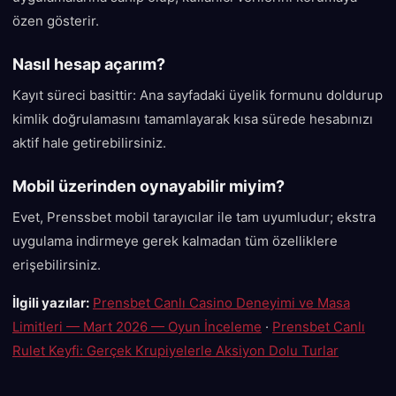
özen gösterir.
Nasıl hesap açarım?
Kayıt süreci basittir: Ana sayfadaki üyelik formunu doldurup
kimlik doğrulamasını tamamlayarak kısa sürede hesabınızı
aktif hale getirebilirsiniz.
Mobil üzerinden oynayabilir miyim?
Evet, Prenssbet mobil tarayıcılar ile tam uyumludur; ekstra
uygulama indirmeye gerek kalmadan tüm özelliklere
erişebilirsiniz.
İlgili yazılar:
Prensbet Canlı Casino Deneyimi ve Masa
Limitleri — Mart 2026 — Oyun İnceleme
·
Prensbet Canlı
Rulet Keyfi: Gerçek Krupiyelerle Aksiyon Dolu Turlar