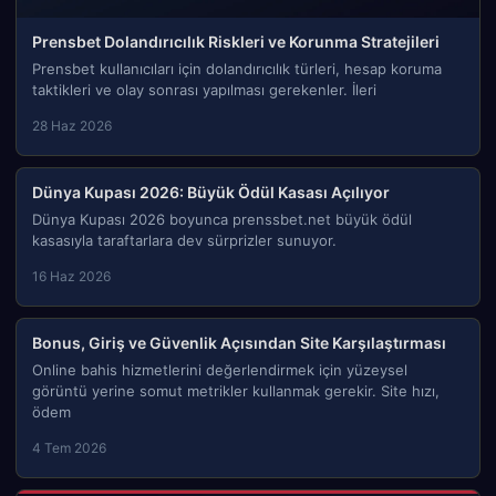
Prensbet Dolandırıcılık Riskleri ve Korunma Stratejileri
Prensbet kullanıcıları için dolandırıcılık türleri, hesap koruma
taktikleri ve olay sonrası yapılması gerekenler. İleri
28 Haz 2026
Dünya Kupası 2026: Büyük Ödül Kasası Açılıyor
Dünya Kupası 2026 boyunca prenssbet.net büyük ödül
kasasıyla taraftarlara dev sürprizler sunuyor.
16 Haz 2026
Bonus, Giriş ve Güvenlik Açısından Site Karşılaştırması
Online bahis hizmetlerini değerlendirmek için yüzeysel
görüntü yerine somut metrikler kullanmak gerekir. Site hızı,
ödem
4 Tem 2026