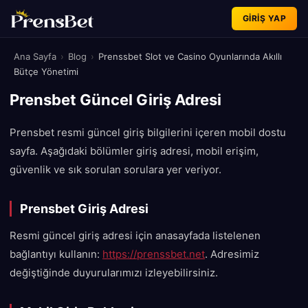
GIRIŞ YAP
Ana Sayfa
›
Blog
›
Prenssbet Slot ve Casino Oyunlarında Akıllı
Bütçe Yönetimi
Prensbet Güncel Giriş Adresi
Prensbet resmi güncel giriş bilgilerini içeren mobil dostu
sayfa. Aşağıdaki bölümler giriş adresi, mobil erişim,
güvenlik ve sık sorulan sorulara yer veriyor.
Prensbet Giriş Adresi
Resmi güncel giriş adresi için anasayfada listelenen
bağlantıyı kullanın:
https://prenssbet.net
. Adresimiz
değiştiğinde duyurularımızı izleyebilirsiniz.