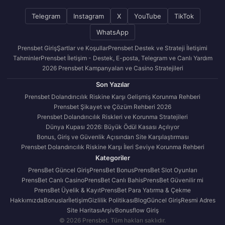
Telegram
Instagram
X
YouTube
TikTok
WhatsApp
Prensbet Giriş
Şartlar ve Koşullar
Prensbet Destek ve Strateji İletişimi
Tahminler
Prensbet İletişim - Destek, E-posta, Telegram ve Canlı Yardım
2026 Prensbet Kampanyaları ve Casino Stratejileri
Son Yazılar
Prensbet Dolandırıcılık Riskine Karşı Gelişmiş Korunma Rehberi
Prensbet Şikayet ve Çözüm Rehberi 2026
Prensbet Dolandırıcılık Riskleri ve Korunma Stratejileri
Dünya Kupası 2026: Büyük Ödül Kasası Açılıyor
Bonus, Giriş ve Güvenlik Açısından Site Karşılaştırması
Prensbet Dolandırıcılık Riskine Karşı İleri Seviye Korunma Rehberi
Kategoriler
PrensBet Güncel Giriş
PrensBet Bonus
PrensBet Slot Oyunları
PrensBet Canlı Casino
PrensBet Canlı Bahis
PrensBet Güvenilir mi
PrensBet Üyelik & Kayıt
PrensBet Para Yatırma & Çekme
Hakkımızda
Bonuslar
İletişim
Gizlilik Politikası
Blog
Güncel Giriş
Resmi Adres
Site Haritası
Arşiv
Bonusflow Giriş
© 2026 Prensbet. Tüm hakları saklıdır.