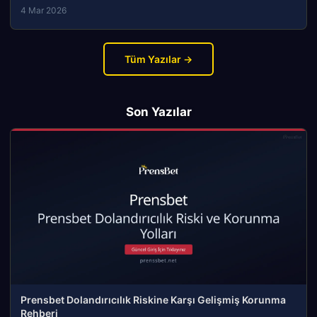
4 Mar 2026
Tüm Yazılar →
Son Yazılar
Prensbet Dolandırıcılık Riskine Karşı Gelişmiş Korunma
Rehberi