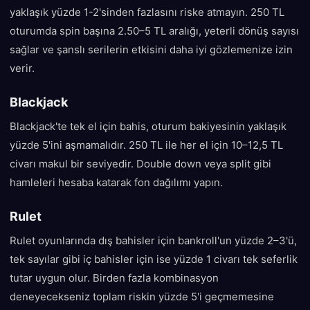
yaklaşık yüzde 1-2'sinden fazlasını riske atmayın. 250 TL
oturumda spin başına 2.50–5 TL aralığı, yeterli dönüş sayısı
sağlar ve şanslı serilerin etkisini daha iyi gözlemenize izin
verir.
Blackjack
Blackjack'te tek el için bahis, oturum bakiyesinin yaklaşık
yüzde 5'ini aşmamalıdır. 250 TL ile her el için 10–12,5 TL
civarı makul bir seviyedir. Double down veya split gibi
hamleleri hesaba katarak fon dağılımı yapın.
Rulet
Rulet oyunlarında dış bahisler için bankroll'un yüzde 2–3'ü,
tek sayılar gibi iç bahisler için ise yüzde 1 civarı tek seferlik
tutar uygun olur. Birden fazla kombinasyon
deneyecekseniz toplam riskin yüzde 5'i geçmemesine