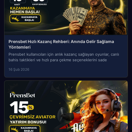
Prensbet Hızlı Kazanç Rehberi: Anında Gelir Sağlama
Yöntemleri
Prensbet kullanıcıları için anlık kazanç sağlayan oyunlar, canlı
bahis taktikleri ve hızlı para çekme seçeneklerini sade
16 Şub 2026