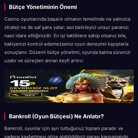
Bütçe Yönetiminin Önemi
Casino oyunlarında başarılı olmanın temelinde ne yalnızca
strateji ne de saf şans yatar; asıl belirleyici unsur paranızı
nasıl idare ettiğinizdir. En iyi taktiklere sahip olsanız bile,
bakiyenizi kontrol edemezseniz oyun deneyimi kayıplarla
sonuçlanır. Düzenli bütçe yönetimi, oyunda kalma sürenizi
uzatır ve süreçten alınan keyfi artırır.
Bankroll (Oyun Bütçesi) Ne Anlatır?
Bankroll, oyunlar için ayrı tuttuğunuz toplam paradır ve
sadece kaybetmeyi göze alabildiğiniz parayı kapsamalıdır.