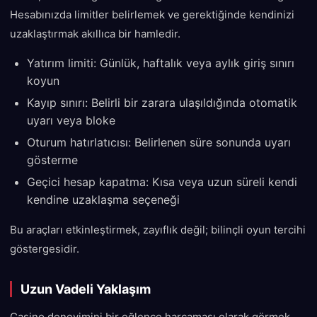
Hesabınızda limitler belirlemek ve gerektiğinde kendinizi
uzaklaştırmak akıllıca bir hamledir.
Yatırım limiti: Günlük, haftalık veya aylık giriş sınırı
koyun
Kayıp sınırı: Belirli bir zarara ulaşıldığında otomatik
uyarı veya bloke
Oturum hatırlatıcısı: Belirlenen süre sonunda uyarı
gösterme
Geçici hesap kapatma: Kısa veya uzun süreli kendi
kendine uzaklaşma seçeneği
Bu araçları etkinleştirmek, zayıflık değil; bilinçli oyun tercihi
göstergesidir.
Uzun Vadeli Yaklaşım
Casino deneyimini bir eğlence harcaması olarak görmek