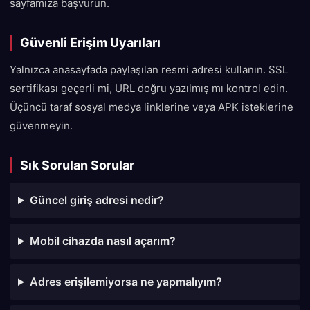
sayfamıza başvurun.
Güvenli Erişim Uyarıları
Yalnızca anasayfada paylaşılan resmi adresi kullanın. SSL
sertifikası geçerli mi, URL doğru yazılmış mı kontrol edin.
Üçüncü taraf sosyal medya linklerine veya APK isteklerine
güvenmeyin.
Sık Sorulan Sorular
Güncel giriş adresi nedir?
Mobil cihazda nasıl açarım?
Adres erişilemiyorsa ne yapmalıyım?