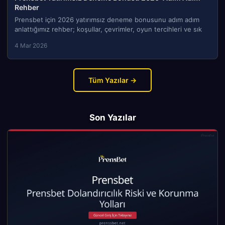
Rehber
Prensbet için 2026 yatırımsız deneme bonusunu adım adım
anlattığımız rehber; koşullar, çevrimler, oyun tercihleri ve sık
4 Mar 2026
Tüm Yazılar →
Son Yazılar