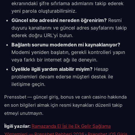
ekranındaki şifre sıfırlama adımlarını takip ederek
yeni parola oluşturabilirsiniz.
Güncel site adresini nereden öğrenirim?
Resmi
duyuru kanallarını ve güncel adres sayfalarını takip
ederek doğru URL'yi bulun.
Bağlantı sorunu modemden mi kaynaklanıyor?
Modemi yeniden başlatın, gerekli kontrolleri yapın
veya farklı bir internet ağı ile deneyin.
Üyelikle ilgili yardım alabilir miyim?
Hesap
problemleri devam ederse müşteri destek ile
iletişime geçin.
Prenssbet — güncel giriş, bonus ve canlı casino hakkında
en son bilgileri almak için resmi kaynakları düzenli takip
etmeyi unutmayın.
İlgili yazılar:
Ramazanda El İşi ile Ek Gelir Sağlama
Yöntemleri — Prensbet Rehberi 2026
·
Prensbet iOS Giriş