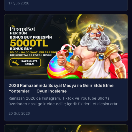
17 Şub 2026
2026 Ramazanında Sosyal Medya ile Gelir Elde Etme
Yöntemleri — Oyun İnceleme
Ramazan 2026'da Instagram, TikTok ve YouTube Shorts
üzerinden nasıl gelir elde edilir; içerik fikirleri, etkileşim artır
20 Şub 2026