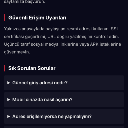
sayfamıza başvurun.
Güvenli Erişim Uyarıları
Yalnızca anasayfada paylaşılan resmi adresi kullanın. SSL
sertifikası geçerli mi, URL doğru yazılmış mı kontrol edin.
Üçüncü taraf sosyal medya linklerine veya APK isteklerine
güvenmeyin.
Sık Sorulan Sorular
Güncel giriş adresi nedir?
Mobil cihazda nasıl açarım?
Adres erişilemiyorsa ne yapmalıyım?