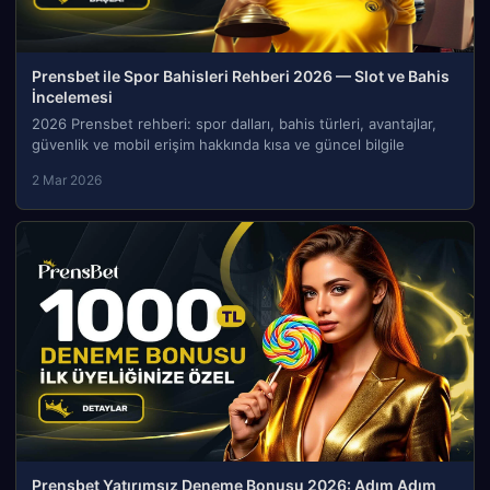
Prensbet ile Spor Bahisleri Rehberi 2026 — Slot ve Bahis
İncelemesi
2026 Prensbet rehberi: spor dalları, bahis türleri, avantajlar,
güvenlik ve mobil erişim hakkında kısa ve güncel bilgile
2 Mar 2026
Prensbet Yatırımsız Deneme Bonusu 2026: Adım Adım