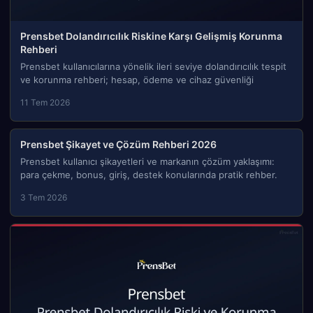
Prensbet Dolandırıcılık Riskine Karşı Gelişmiş Korunma
Rehberi
Prensbet kullanıcılarına yönelik ileri seviye dolandırıcılık tespit
ve korunma rehberi; hesap, ödeme ve cihaz güvenliği
11 Tem 2026
Prensbet Şikayet ve Çözüm Rehberi 2026
Prensbet kullanıcı şikayetleri ve markanın çözüm yaklaşımı:
para çekme, bonus, giriş, destek konularında pratik rehber.
3 Tem 2026