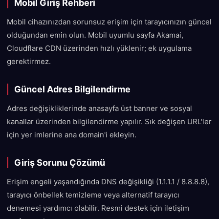
Mobil Giriş Rehberi
Mobil cihazınızdan sorunsuz erişim için tarayıcınızın güncel
olduğundan emin olun. Mobil uyumlu sayfa Akamai,
Cloudflare CDN üzerinden hızlı yüklenir; ek uygulama
gerektirmez.
Güncel Adres Bilgilendirme
Adres değişikliklerinde anasayfa üst banner ve sosyal
kanallar üzerinden bilgilendirme yapılır. Sık değişen URL'ler
için yer imlerine ana domain'i ekleyin.
Giriş Sorunu Çözümü
Erişim engeli yaşandığında DNS değişikliği (1.1.1.1 / 8.8.8.8),
tarayıcı önbellek temizleme veya alternatif tarayıcı
denemesi yardımcı olabilir. Resmi destek için iletişim