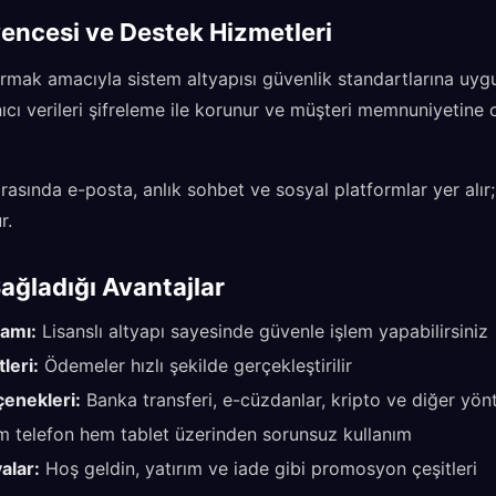
encesi ve Destek Hizmetleri
tırmak amacıyla sistem altyapısı güvenlik standartlarına uy
anıcı verileri şifreleme ile korunur ve müşteri memnuniyetine
arasında e-posta, anlık sohbet ve sosyal platformlar yer alır;
r.
ağladığı Avantajlar
tamı:
Lisanslı altyapı sayesinde güvenle işlem yapabilirsiniz
leri:
Ödemeler hızlı şekilde gerçekleştirilir
enekleri:
Banka transferi, e-cüzdanlar, kripto ve diğer yön
 telefon hem tablet üzerinden sorunsuz kullanım
alar:
Hoş geldin, yatırım ve iade gibi promosyon çeşitleri