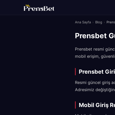
Ana Sayfa
›
Blog
›
Pren
Prensbet Gü
Prensbet resmi güncel
mobil erişim, güvenli
Prensbet Giri
Resmi güncel giriş ad
Adresimiz değiştiğind
Mobil Giriş R