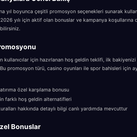
na yıl boyunca çeşitli promosyon seçenekleri sunarak kullan
 2026 yılı için aktif olan bonuslar ve kampanya koşullarına 
ilirsiniz.
Promosyonu
n kullanıcılar için hazırlanan hoş geldin teklifi, ilk bakiyeni
Bu promosyon türü, casino oyunları ile spor bahisleri için a
 yatırıma özel karşılama bonusu
n farklı hoş geldin alternatifleri
ralları hakkında detaylı bilgi canlı yardımda mevcuttur
Özel Bonuslar