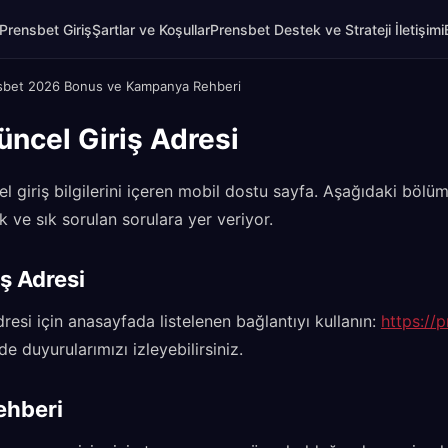
Prensbet Giriş
Şartlar ve Koşullar
Prensbet Destek ve Strateji İletişimi
sbet 2026 Bonus ve Kampanya Rehberi
ncel Giriş Adresi
 giriş bilgilerini içeren mobil dostu sayfa. Aşağıdaki bölüml
k ve sık sorulan sorulara yer veriyor.
ş Adresi
resi için anasayfada listelenen bağlantıyı kullanın:
https://
e duyurularımızı izleyebilirsiniz.
ehberi