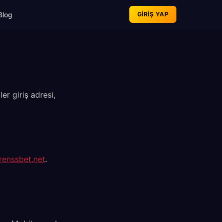
Blog
GIRIŞ YAP
er giriş adresi,
prenssbet.net
.