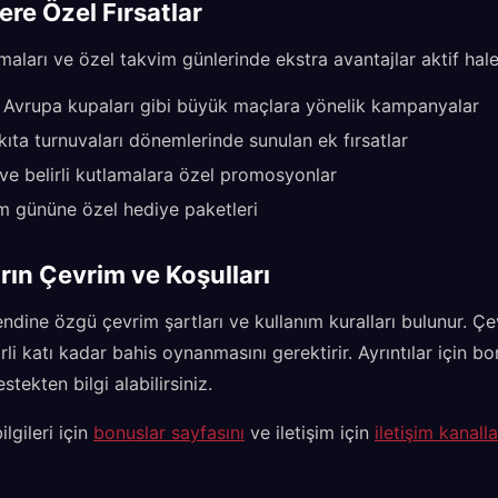
lere Özel Fırsatlar
aları ve özel takvim günlerinde ekstra avantajlar aktif hale
, Avrupa kupaları gibi büyük maçlara yönelik kampanyalar
ıta turnuvaları dönemlerinde sunulan ek fırsatlar
ve belirli kutlamalara özel promosyonlar
m gününe özel hediye paketleri
ın Çevrim ve Koşulları
ine özgü çevrim şartları ve kullanım kuralları bulunur. Çev
rli katı kadar bahis oynanmasını gerektirir. Ayrıntılar için bo
stekten bilgi alabilirsiniz.
lgileri için
bonuslar sayfasını
ve iletişim için
iletişim kanalla