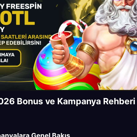
026 Bonus ve Kampanya Rehberi
anyalara Genel Bakış