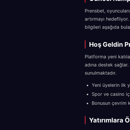
Prensbet, oyuncuları
artırmayı hedefliyor.
bilgileri aşağıda bulab
Hoş Geldin 
Platforma yeni katıla
adına destek sağlar. 
sunulmaktadır.
Yeni üyelerin ilk
Spor ve casino içi
Bonusun çevrim ku
Yatırımlara 