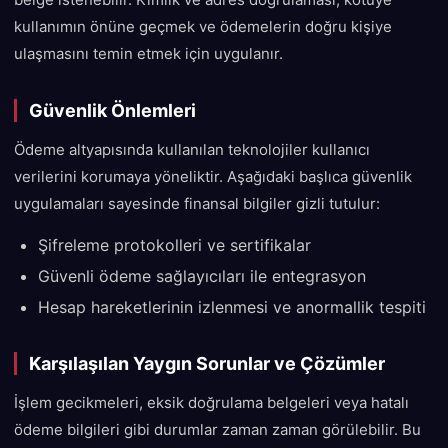
kullanımın önüne geçmek ve ödemelerin doğru kişiye
ulaşmasını temin etmek için uygulanır.
Güvenlik Önlemleri
Ödeme altyapısında kullanılan teknolojiler kullanıcı
verilerini korumaya yöneliktir. Aşağıdaki başlıca güvenlik
uygulamaları sayesinde finansal bilgiler gizli tutulur:
Şifreleme protokolleri ve sertifikalar
Güvenli ödeme sağlayıcıları ile entegrasyon
Hesap hareketlerinin izlenmesi ve anormallik tespiti
Karşılaşılan Yaygın Sorunlar ve Çözümler
İşlem gecikmeleri, eksik doğrulama belgeleri veya hatalı
ödeme bilgileri gibi durumlar zaman zaman görülebilir. Bu