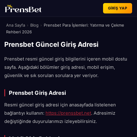
GIRIŞ YAP
Ana Sayfa
›
Blog
›
Prensbet Para İşlemleri: Yatırma ve Çekme
Rehberi 2026
Prensbet Güncel Giriş Adresi
Prensbet resmi güncel giriş bilgilerini içeren mobil dostu
sayfa. Aşağıdaki bölümler giriş adresi, mobil erişim,
güvenlik ve sık sorulan sorulara yer veriyor.
Prensbet Giriş Adresi
Resmi güncel giriş adresi için anasayfada listelenen
bağlantıyı kullanın:
https://prenssbet.net
. Adresimiz
değiştiğinde duyurularımızı izleyebilirsiniz.