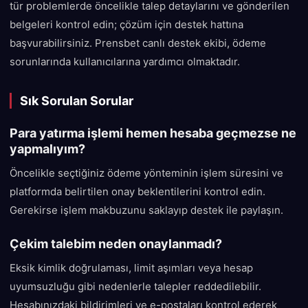
tür problemlerde öncelikle talep detaylarını ve gönderilen
belgeleri kontrol edin; çözüm için destek hattına
başvurabilirsiniz. Prensbet canlı destek ekibi, ödeme
sorunlarında kullanıcılarına yardımcı olmaktadır.
Sık Sorulan Sorular
Para yatırma işlemi hemen hesaba geçmezse ne
yapmalıyım?
Öncelikle seçtiğiniz ödeme yönteminin işlem süresini ve
platformda belirtilen onay beklentilerini kontrol edin.
Gerekirse işlem makbuzunu saklayıp destek ile paylaşın.
Çekim talebim neden onaylanmadı?
Eksik kimlik doğrulaması, limit aşımları veya hesap
uyumsuzluğu gibi nedenlerle talepler reddedilebilir.
Hesabınızdaki bildirimleri ve e-postaları kontrol ederek