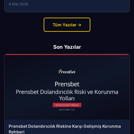
4 Mar 2026
Tüm Yazılar →
Son Yazılar
Prensbet Dolandırıcılık Riskine Karşı Gelişmiş Korunma
Rehberi