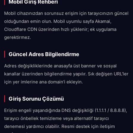
Mobil Giriş Rehberi
Mobil cihazınızdan sorunsuz erişim için tarayıcınızın güncel
olduğundan emin olun. Mobil uyumlu sayfa Akamai,
Cloudflare CDN üzerinden hızlı yüklenir; ek uygulama
gerektirmez.
Güncel Adres Bilgilendirme
Adres değişikliklerinde anasayfa üst banner ve sosyal
kanallar üzerinden bilgilendirme yapılır. Sık değişen URL'ler
için yer imlerine ana domain'i ekleyin.
Giriş Sorunu Çözümü
Erişim engeli yaşandığında DNS değişikliği (1.1.1.1 / 8.8.8.8),
tarayıcı önbellek temizleme veya alternatif tarayıcı
denemesi yardımcı olabilir. Resmi destek için iletişim