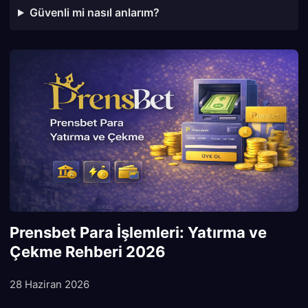
Güvenli mi nasıl anlarım?
Prensbet Para İşlemleri: Yatırma ve
Çekme Rehberi 2026
28 Haziran 2026