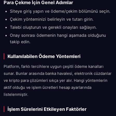
Para Çekme İçin Genel Adımlar
Siteye giriş yapın ve ödeme/çekim bölümünü seçin.
Çekim yönteminizi belirleyin ve tutarı girin.
Talebi oluşturun ve gerekli onayları sağlayın.
Onay sonrası ödemenin hangi aşamada olduğunu
takip edin.
Kullanılabilen Ödeme Yöntemleri
Platform, farklı tercihlere uygun çeşitli ödeme kanalları
sunar. Bunlar arasında banka havalesi, elektronik cüzdanlar
ve kripto para çözümleri sıkça yer alır. Hangi yöntemlerin
aktif olduğu ve işlem ücretleri hesap ayarlarında
listelenmiştir.
İşlem Sürelerini Etkileyen Faktörler