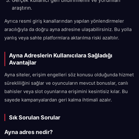
Gerçek kullanıcı geri bildirimlerini ve yorumları
araştırın.
Ayrıca resmi giriş kanallarından yapılan yönlendirmeler
aracılığıyla da doğru ayna adresine ulaşabilirsiniz. Bu yolla
yanlış veya sahte platformlara aktarılma riski azaltılır.
Ayna Adreslerin Kullanıcılara Sağladığı
Avantajlar
Ayna siteler, erişim engelleri söz konusu olduğunda hizmet
sürekliliğini sağlar ve oyuncuların mevcut bonuslar, canlı
bahisler veya slot oyunlarına erişimini kesintisiz kılar. Bu
sayede kampanyalardan geri kalma ihtimali azalır.
Sık Sorulan Sorular
Ayna adres nedir?