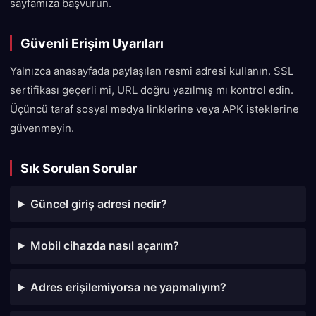
sayfamıza başvurun.
Güvenli Erişim Uyarıları
Yalnızca anasayfada paylaşılan resmi adresi kullanın. SSL
sertifikası geçerli mi, URL doğru yazılmış mı kontrol edin.
Üçüncü taraf sosyal medya linklerine veya APK isteklerine
güvenmeyin.
Sık Sorulan Sorular
Güncel giriş adresi nedir?
Mobil cihazda nasıl açarım?
Adres erişilemiyorsa ne yapmalıyım?