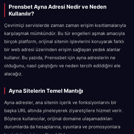
Prensbet Ayna Adresi Nedir ve Neden
Kullanılır?
Çevrimiçi servislerde zaman zaman erişim kısıtlamalarıyla
karşılaşmak mümkündür. Bu tür engelleri aşmak amacıyla
birçok platform, orijinal sitenin işlevlerini koruyarak farklı
bir web adresi üzerinden erişim sağlayan yedek alanlar
kullanır. Bu yazıda, Prenssbet için ayna adreslerin ne
olduğunu, nasıl çalıştığını ve neden tercih edildiğini ele
alacağız.
Ayna Sitelerin Temel Mantığı
Ayna adresler, ana sitenin içerik ve fonksiyonlarını bir
başka URL altında yineleyerek ziyaretçilere hizmet verir.
Böylece kullanıcılar, orijinal domaine ulaşamadıkları
durumlarda da hesaplarına, oyunlara ve promosyonlara