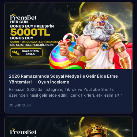
2026 Ramazanında Sosyal Medya ile Gelir Elde Etme
Yöntemleri — Oyun İnceleme
Ramazan 2026'da Instagram, TikTok ve YouTube Shorts
üzerinden nasıl gelir elde edilir; içerik fikirleri, etkileşim artır
20 Şub 2026