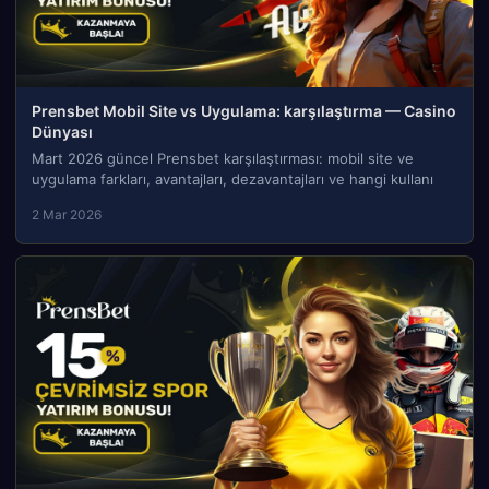
Prensbet Mobil Site vs Uygulama: karşılaştırma — Casino
Dünyası
Mart 2026 güncel Prensbet karşılaştırması: mobil site ve
uygulama farkları, avantajları, dezavantajları ve hangi kullanı
2 Mar 2026