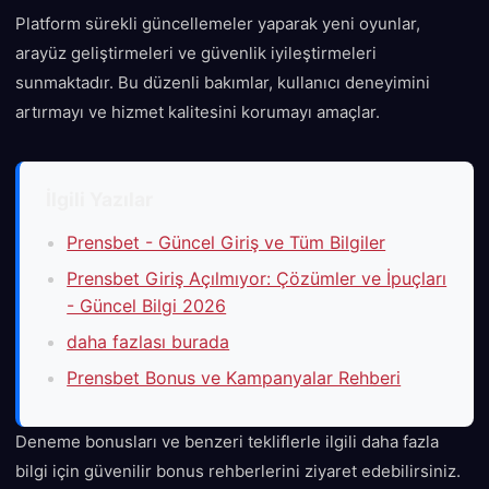
Platform sürekli güncellemeler yaparak yeni oyunlar,
arayüz geliştirmeleri ve güvenlik iyileştirmeleri
sunmaktadır. Bu düzenli bakımlar, kullanıcı deneyimini
artırmayı ve hizmet kalitesini korumayı amaçlar.
İlgili Yazılar
Prensbet - Güncel Giriş ve Tüm Bilgiler
Prensbet Giriş Açılmıyor: Çözümler ve İpuçları
- Güncel Bilgi 2026
daha fazlası burada
Prensbet Bonus ve Kampanyalar Rehberi
Deneme bonusları ve benzeri tekliflerle ilgili daha fazla
bilgi için güvenilir bonus rehberlerini ziyaret edebilirsiniz.