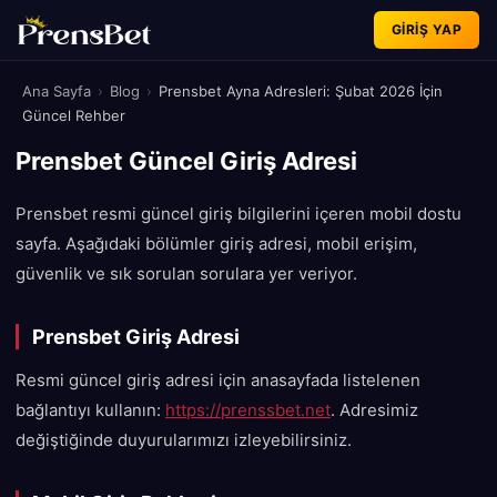
GIRIŞ YAP
Ana Sayfa
›
Blog
›
Prensbet Ayna Adresleri: Şubat 2026 İçin
Güncel Rehber
Prensbet Güncel Giriş Adresi
Prensbet resmi güncel giriş bilgilerini içeren mobil dostu
sayfa. Aşağıdaki bölümler giriş adresi, mobil erişim,
güvenlik ve sık sorulan sorulara yer veriyor.
Prensbet Giriş Adresi
Resmi güncel giriş adresi için anasayfada listelenen
bağlantıyı kullanın:
https://prenssbet.net
. Adresimiz
değiştiğinde duyurularımızı izleyebilirsiniz.