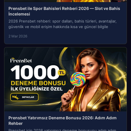
Prensbet ile Spor Bahisleri Rehberi 2026 — Slot ve Bahis
İncelemesi
2026 Prensbet rehberi: spor dalları, bahis türleri, avantajlar,
güvenlik ve mobil erişim hakkında kısa ve güncel bilgile
2 Mar 2026
Prensbet Yatırımsız Deneme Bonusu 2026: Adım Adım
Rehber
Prensbet için 2026 yatırımsız deneme bonusunu adım adım