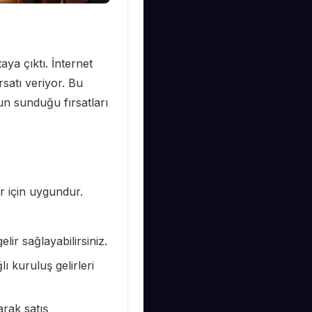
ya çıktı. İnternet
satı veriyor. Bu
n sunduğu fırsatları
er için uygundur.
lir sağlayabilirsiniz.
ı kuruluş gelirleri
arak satış