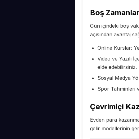
Boş Zamanlar
Gün içindeki boş vaki
açısından avantaj sağl
Online Kurslar: Ye
Video ve Yazılı İç
elde edebilirsiniz.
Sosyal Medya Yöne
Spor Tahminleri ve 
Çevrimiçi Ka
Evden para kazanmanı
gelir modellerinin gen