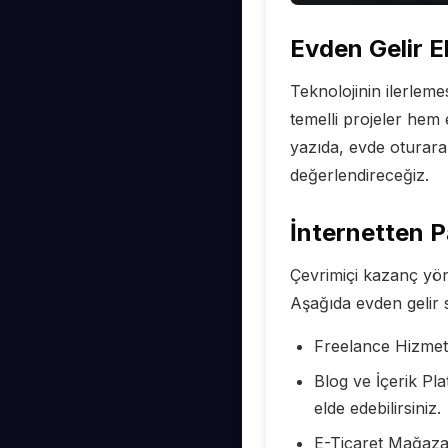
Evden Gelir E
Teknolojinin ilerleme
temelli projeler hem 
yazıda, evde oturara
değerlendireceğiz.
İnternetten 
Çevrimiçi kazanç yönte
Aşağıda evden gelir s
Freelance Hizmetle
Blog ve İçerik Pla
elde edebilirsiniz.
E-Ticaret Mağazası