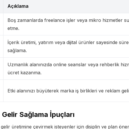
Açıklama
Boş zamanlarda freelance işler veya mikro hizmetler su
etme.
İçerik üretimi, yatırım veya dijital ürünler sayesinde sürek
sağlama.
Uzmanlık alanınızda online seanslar veya rehberlik hiz
ücret kazanma.
Etki alanınızı büyüterek marka iş birlikleri ve reklam geli
 Gelir Sağlama İpuçları
 gelir üretimine çevirmek isteyenler için disiplin ve plan öne