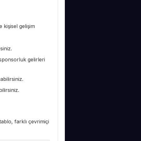
 kişisel gelişim
siniz.
sponsorluk gelirleri
ilirsiniz.
lirsiniz.
blo, farklı çevrimiçi