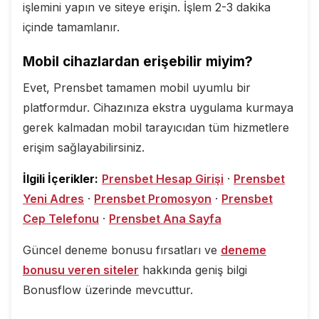
işlemini yapın ve siteye erişin. İşlem 2-3 dakika
içinde tamamlanır.
Mobil cihazlardan erişebilir miyim?
Evet, Prensbet tamamen mobil uyumlu bir
platformdur. Cihazınıza ekstra uygulama kurmaya
gerek kalmadan mobil tarayıcıdan tüm hizmetlere
erişim sağlayabilirsiniz.
İlgili İçerikler:
Prensbet Hesap Girişi
·
Prensbet
Yeni Adres
·
Prensbet Promosyon
·
Prensbet
Cep Telefonu
·
Prensbet Ana Sayfa
Güncel deneme bonusu fırsatları ve
deneme
bonusu veren siteler
hakkında geniş bilgi
Bonusflow üzerinde mevcuttur.