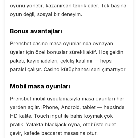
oyunu yönetir, kazanırsan tebrik eder. Tek başına
oyun değil, sosyal bir deneyim.
Bonus avantajları
Prensbet casino masa oyunlarında oynayan
üyeler için özel bonuslar sürekli aktif. Hoş geldin
paketi, kayıp iadeleri, çekiliş katılımı — hepsi
paralel çalışır. Casino kütüphanesi seni şımartıyor.
Mobil masa oyunları
Prensbet mobil uygulamasıyla masa oyunları her
yerden açılır. iPhone, Android, tablet — hepsinde
HD kalite. Touch input ile bahis koymak çok
pratik. Yatakta blackjack oyna, otobüste rulet
çevir, kafede baccarat masasına otur.