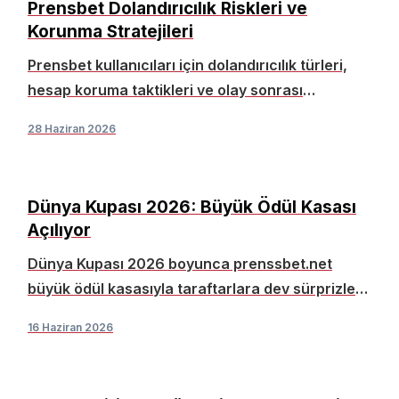
Prensbet Dolandırıcılık Riskleri ve
Korunma Stratejileri
Prensbet kullanıcıları için dolandırıcılık türleri,
hesap koruma taktikleri ve olay sonrası
yapılması gerekenler. İleri seviye uygulama
28 Haziran 2026
odaklı rehber.
Dünya Kupası 2026: Büyük Ödül Kasası
Açılıyor
Dünya Kupası 2026 boyunca prenssbet.net
büyük ödül kasasıyla taraftarlara dev sürprizler
sunuyor.
16 Haziran 2026