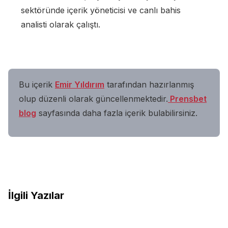
sektöründe içerik yöneticisi ve canlı bahis
analisti olarak çalıştı.
Bu içerik
Emir Yıldırım
tarafından
hazırlanmış
olup düzenli olarak güncellenmektedir.
Prensbet
blog
sayfasında daha fazla içerik bulabilirsiniz.
İlgili Yazılar