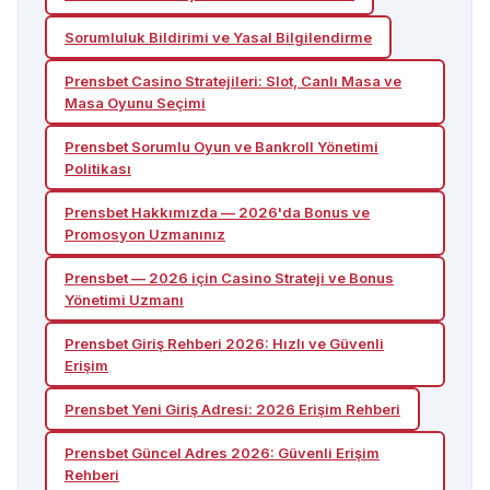
Sorumluluk Bildirimi ve Yasal Bilgilendirme
Prensbet Casino Stratejileri: Slot, Canlı Masa ve
Masa Oyunu Seçimi
Prensbet Sorumlu Oyun ve Bankroll Yönetimi
Politikası
Prensbet Hakkımızda — 2026'da Bonus ve
Promosyon Uzmanınız
Prensbet — 2026 için Casino Strateji ve Bonus
Yönetimi Uzmanı
Prensbet Giriş Rehberi 2026: Hızlı ve Güvenli
Erişim
Prensbet Yeni Giriş Adresi: 2026 Erişim Rehberi
Prensbet Güncel Adres 2026: Güvenli Erişim
Rehberi