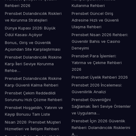
Rehberi 2026
Kullanma Rehberi
Prensbet Dolandırıcılık Riskleri
Prensbet Güncel Giriş
ve Korunma Stratejileri
Adresine Hızlı ve Güvenli
Ulaşma Rehberi
Dünya Kupası 2026: Büyük
Ödül Kasası Açılıyor
Prensbet Nisan 2026 Rehberi:
Güvenilir Bahis ve Casino
Bonus, Giriş ve Güvenlik
Deneyimi
Açısından Site Karşılaştırması
Prensbet Para İşlemleri:
Prensbet Dolandırıcılık Riskine
Yatırma ve Çekme Rehberi
Karşı İleri Seviye Korunma
2026
Rehbe…
Prensbet Üyelik Rehberi 2026
Prensbet Dolandırıcılık Riskine
Karşı Güvenli Kalma Rehberi
Prensbet 2026 İncelemesi:
Güvenilirlik Analizi
Prensbet Çekim Reddedildi
Sorununu Hızlı Çözme Rehberi
Prensbet Güvenliğini
Sağlamak: İleri Seviye Önlemler
Prensbet Hoşgeldin, Yatırım ve
ve Uygulama…
Kayıp Bonusu Tam Liste
Prensbet İçin 2026 Güvenlik
Nisan 2026: Prensbet Müşteri
Rehberi: Dolandırıcılık Risklerini
Hizmetleri ve İletişim Rehberi
A…