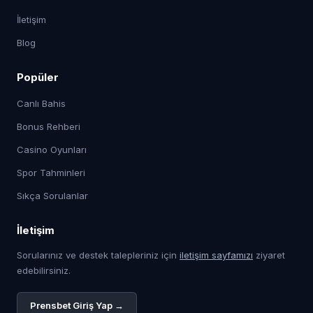
İletişim
Blog
Popüler
Canlı Bahis
Bonus Rehberi
Casino Oyunları
Spor Tahminleri
Sıkça Sorulanlar
İletişim
Sorularınız ve destek talepleriniz için
iletişim sayfamızı
ziyaret
edebilirsiniz.
Prensbet
Giriş Yap →