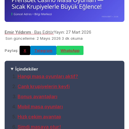
Yayın:
27 Mart 2026
Emir Yıldırım
·
Baş Editör
Son güncelleme:
2 Mayıs 2026
3
dk okuma
Paylaş:
X
Telegram
WhatsApp
İçindekiler
Hangi masa oyunları aktif?
Canlı krupiyelerin keyfi
Bonus avantajları
Mobil masa oyunları
Hızlı çekim avantajı
Şimdi masaya otur!