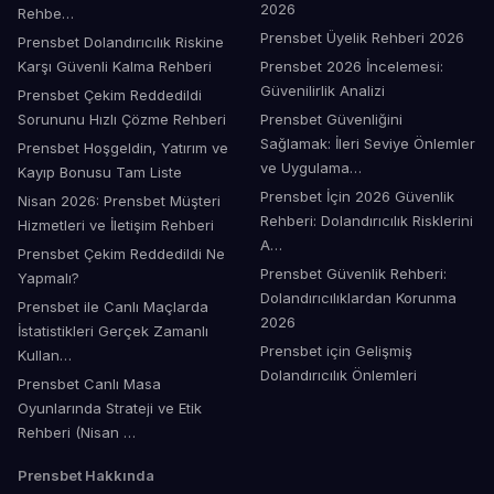
2026
Rehbe…
Prensbet Üyelik Rehberi 2026
Prensbet Dolandırıcılık Riskine
Karşı Güvenli Kalma Rehberi
Prensbet 2026 İncelemesi:
Güvenilirlik Analizi
Prensbet Çekim Reddedildi
Sorununu Hızlı Çözme Rehberi
Prensbet Güvenliğini
Sağlamak: İleri Seviye Önlemler
Prensbet Hoşgeldin, Yatırım ve
ve Uygulama…
Kayıp Bonusu Tam Liste
Prensbet İçin 2026 Güvenlik
Nisan 2026: Prensbet Müşteri
Rehberi: Dolandırıcılık Risklerini
Hizmetleri ve İletişim Rehberi
A…
Prensbet Çekim Reddedildi Ne
Prensbet Güvenlik Rehberi:
Yapmalı?
Dolandırıcılıklardan Korunma
Prensbet ile Canlı Maçlarda
2026
İstatistikleri Gerçek Zamanlı
Prensbet için Gelişmiş
Kullan…
Dolandırıcılık Önlemleri
Prensbet Canlı Masa
Oyunlarında Strateji ve Etik
Rehberi (Nisan …
Prensbet
Hakkında