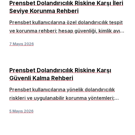
Prensbet Dolandırıcılık Riskine Karşı İleri
Seviye Korunma Rehberi
Prensbet kullanıcılarına özel dolandırıcılık tespit
ve korunma rehberi; hesap güvenliği, kimlik avı
önlemleri ve acil müdahale adımları içerir.
7 Mayıs 2026
Prensbet Dolandırıcılık Riskine Karşı
Güvenli Kalma Rehberi
Prensbet kullanıcılarına yönelik dolandırıcılık
riskleri ve uygulanabilir korunma yöntemleri;
tespit, doğrulama, 2FA, ödeme takibi ve adım
5 Mayıs 2026
adım eylem planı.