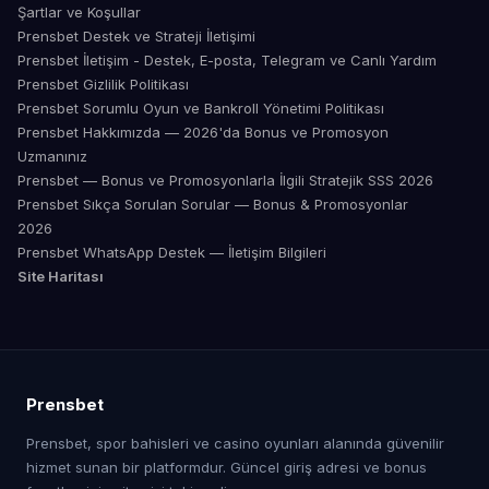
Şartlar ve Koşullar
Prensbet Destek ve Strateji İletişimi
Prensbet İletişim - Destek, E-posta, Telegram ve Canlı Yardım
Prensbet Gizlilik Politikası
Prensbet Sorumlu Oyun ve Bankroll Yönetimi Politikası
Prensbet Hakkımızda — 2026'da Bonus ve Promosyon
Uzmanınız
Prensbet — Bonus ve Promosyonlarla İlgili Stratejik SSS 2026
Prensbet Sıkça Sorulan Sorular — Bonus & Promosyonlar
2026
Prensbet WhatsApp Destek — İletişim Bilgileri
Site Haritası
Prensbet
Prensbet
, spor bahisleri ve casino oyunları alanında güvenilir
hizmet sunan bir platformdur. Güncel giriş adresi ve bonus