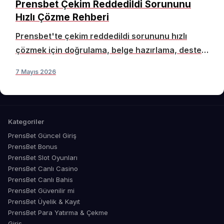
Prensbet Çekim Reddedildi Sorununu
Hızlı Çözme Rehberi
Prensbet'te çekim reddedildi sorununu hızlı
çözmek için doğrulama, belge hazırlama, destek
iletişimi ve itiraz adımlarını içeren ileri seviye
7 Mayıs 2026
rehber.
Kategoriler
PrensBet Güncel Giriş
PrensBet Bonus
PrensBet Slot Oyunları
PrensBet Canlı Casino
PrensBet Canlı Bahis
PrensBet Güvenilir mi
PrensBet Üyelik & Kayıt
PrensBet Para Yatırma & Çekme
Giriş