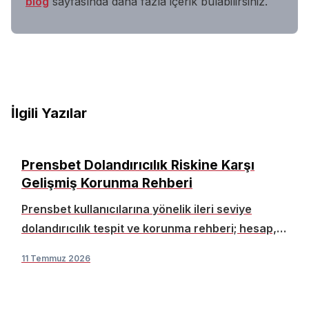
blog
sayfasında daha fazla içerik bulabilirsiniz.
İlgili Yazılar
Prensbet Dolandırıcılık Riskine Karşı
Gelişmiş Korunma Rehberi
Prensbet kullanıcılarına yönelik ileri seviye
dolandırıcılık tespit ve korunma rehberi; hesap,
ödeme ve cihaz güvenliği için uygulamalı adımlar.
11 Temmuz 2026