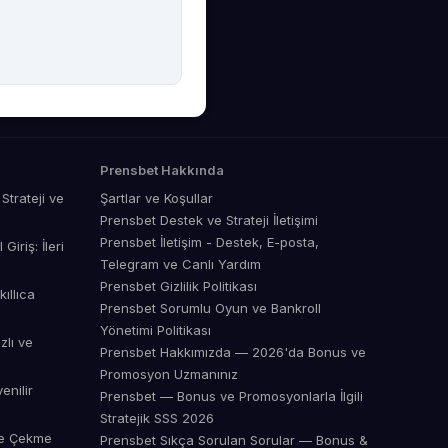
Prensbet
Hakkında
trateji ve
Şartlar ve Koşullar
Prensbet Destek ve Strateji İletişimi
Prensbet İletişim - Destek, E-posta,
iriş: İleri
Telegram ve Canlı Yardım
Prensbet Gizlilik Politikası
ıllıca
Prensbet Sorumlu Oyun ve Bankroll
Yönetimi Politikası
zlı ve
Prensbet Hakkımızda — 2026'da Bonus ve
Promosyon Uzmanınız
enilir
Prensbet — Bonus ve Promosyonlarla İlgili
Stratejik SSS 2026
 ve Çekme
Prensbet Sıkça Sorulan Sorular — Bonus &