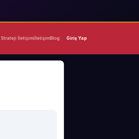
trateji İletişimi
İletişim
Blog
Giriş Yap