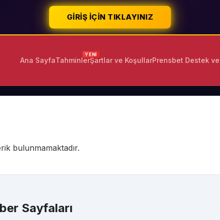
GİRİŞ İÇİN TIKLAYINIZ
Ana Sayfa
Tahminler
Şartlar ve Koşullar
Prensbet Destek ve S
erik bulunmamaktadır.
er Sayfaları