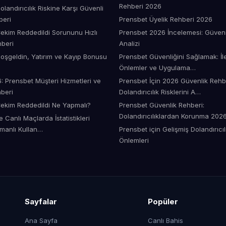
Rehberi 2026
landırıcılık Riskine Karşı Güvenli
beri
Prensbet Üyelik Rehberi 2026
ekim Reddedildi Sorununu Hızlı
Prensbet 2026 İncelemesi: Güvenil
beri
Analizi
oşgeldin, Yatırım ve Kayıp Bonusu
Prensbet Güvenliğini Sağlamak: İle
Önlemler ve Uygulama…
: Prensbet Müşteri Hizmetleri ve
Prensbet İçin 2026 Güvenlik Rehbe
hberi
Dolandırıcılık Risklerini A…
ekim Reddedildi Ne Yapmalı?
Prensbet Güvenlik Rehberi:
Dolandırıcılıklardan Korunma 202
e Canlı Maçlarda İstatistikleri
manlı Kullan…
Prensbet için Gelişmiş Dolandırıcıl
Önlemleri
Sayfalar
Popüler
Ana Sayfa
Canlı Bahis