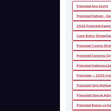
Prensbet
Ana Sayfa
Prensbet İletişim - D
2026 Prensbet Kampan
Canlı Bahis Stratejile
Prensbet Casino Strat
Prensbet Sorumlu Oyu
Prensbet Hakkımızd
Prensbet — 2026 için
Prensbet Giriş Rehber
Prensbet Güncel Adre
Prensbet Bonus ve Ka