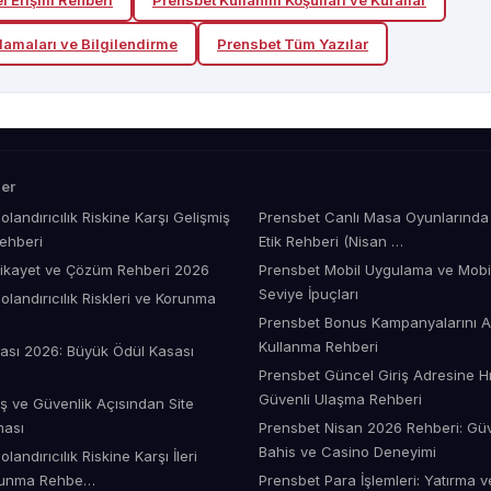
amaları ve Bilgilendirme
Prensbet
Tüm Yazılar
ler
landırıcılık Riskine Karşı Gelişmiş
Prensbet Canlı Masa Oyunlarında S
ehberi
Etik Rehberi (Nisan …
Şikayet ve Çözüm Rehberi 2026
Prensbet Mobil Uygulama ve Mobil G
Seviye İpuçları
landırıcılık Riskleri ve Korunma
Prensbet Bonus Kampanyalarını Ak
Kullanma Rehberi
ası 2026: Büyük Ödül Kasası
Prensbet Güncel Giriş Adresine Hı
Güvenli Ulaşma Rehberi
iş ve Güvenlik Açısından Site
ması
Prensbet Nisan 2026 Rehberi: Güv
Bahis ve Casino Deneyimi
landırıcılık Riskine Karşı İleri
runma Rehbe…
Prensbet Para İşlemleri: Yatırma