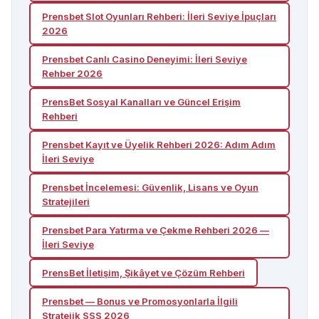
Prensbet Slot Oyunları Rehberi: İleri Seviye İpuçları
2026
Prensbet Canlı Casino Deneyimi: İleri Seviye
Rehber 2026
PrensBet Sosyal Kanalları ve Güncel Erişim
Rehberi
Prensbet Kayıt ve Üyelik Rehberi 2026: Adım Adım
İleri Seviye
Prensbet İncelemesi: Güvenlik, Lisans ve Oyun
Stratejileri
Prensbet Para Yatırma ve Çekme Rehberi 2026 —
İleri Seviye
PrensBet İletişim, Şikâyet ve Çözüm Rehberi
Prensbet — Bonus ve Promosyonlarla İlgili
Stratejik SSS 2026