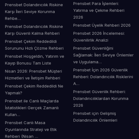
Prensbet Para İşlemleri:
Prensbet Dolandırıcılık Riskine
Yatırma ve Çekme Rehberi
Karşı İleri Seviye Korunma
2026
Rehbe…
Prensbet Üyelik Rehberi 2026
Prensbet Dolandırıcılık Riskine
Karşı Güvenli Kalma Rehberi
Prensbet 2026 İncelemesi:
Güvenilirlik Analizi
Prensbet Çekim Reddedildi
Sorununu Hızlı Çözme Rehberi
Prensbet Güvenliğini
Sağlamak: İleri Seviye Önlemler
Prensbet Hoşgeldin, Yatırım ve
ve Uygulama…
Kayıp Bonusu Tam Liste
Prensbet İçin 2026 Güvenlik
Nisan 2026: Prensbet Müşteri
Rehberi: Dolandırıcılık Risklerini
Hizmetleri ve İletişim Rehberi
A…
Prensbet Çekim Reddedildi Ne
Prensbet Güvenlik Rehberi:
Yapmalı?
Dolandırıcılıklardan Korunma
Prensbet ile Canlı Maçlarda
2026
İstatistikleri Gerçek Zamanlı
Prensbet için Gelişmiş
Kullan…
Dolandırıcılık Önlemleri
Prensbet Canlı Masa
Oyunlarında Strateji ve Etik
Rehberi (Nisan …