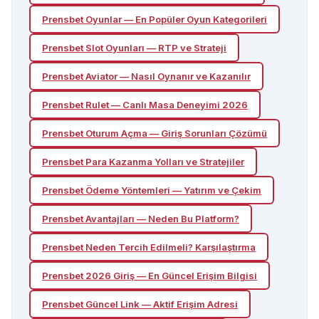
Prensbet Oyunlar — En Popüler Oyun Kategorileri
Prensbet Slot Oyunları — RTP ve Strateji
Prensbet Aviator — Nasıl Oynanır ve Kazanılır
Prensbet Rulet — Canlı Masa Deneyimi 2026
Prensbet Oturum Açma — Giriş Sorunları Çözümü
Prensbet Para Kazanma Yolları ve Stratejiler
Prensbet Ödeme Yöntemleri — Yatırım ve Çekim
Prensbet Avantajları — Neden Bu Platform?
Prensbet Neden Tercih Edilmeli? Karşılaştırma
Prensbet 2026 Giriş — En Güncel Erişim Bilgisi
Prensbet Güncel Link — Aktif Erişim Adresi