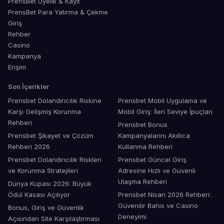
PrensBet Üyelik & Kayıt
PrensBet Para Yatırma & Çekme
Giriş
Rehber
Casino
Kampanya
Erişim
Son İçerikler
Prensbet Dolandırıcılık Riskine
Prensbet Mobil Uygulama ve
Karşı Gelişmiş Korunma
Mobil Giriş: İleri Seviye İpuçları
Rehberi
Prensbet Bonus
Prensbet Şikayet ve Çözüm
Kampanyalarını Akıllıca
Rehberi 2026
Kullanma Rehberi
Prensbet Dolandırıcılık Riskleri
Prensbet Güncel Giriş
ve Korunma Stratejileri
Adresine Hızlı ve Güvenli
Ulaşma Rehberi
Dünya Kupası 2026: Büyük
Ödül Kasası Açılıyor
Prensbet Nisan 2026 Rehberi:
Güvenilir Bahis ve Casino
Bonus, Giriş ve Güvenlik
Deneyimi
Açısından Site Karşılaştırması