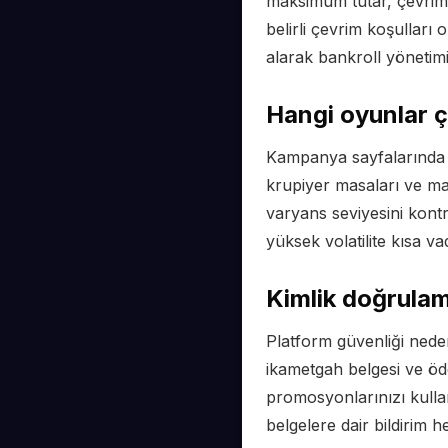
maksimum tutar, çevrim k
belirli çevrim koşulları 
alarak bankroll yönetim
Hangi oyunlar ç
Kampanya sayfalarında oy
krupiyer masaları ve mas
varyans seviyesini kont
yüksek volatilite kısa v
Kimlik doğrulama
Platform güvenliği nede
ikametgah belgesi ve öd
promosyonlarınızı kulla
belgelere dair bildirim hes