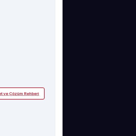
yet ve Çözüm Rehberi