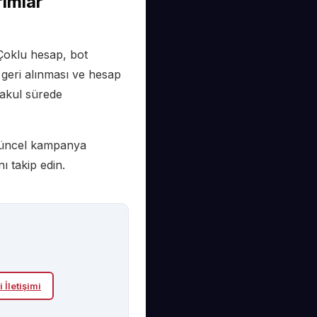
rımlar
. Çoklu hesap, bot
n geri alınması ve hesap
makul sürede
; güncel kampanya
ı takip edin.
 İletişimi