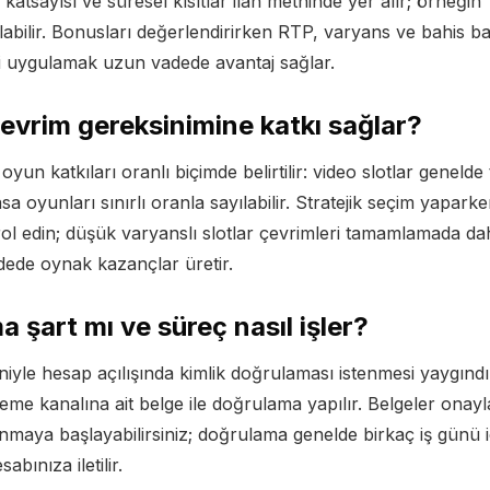
atsayısı ve süresel kısıtlar ilan metninde yer alır; örneği
olabilir. Bonusları değerlendirirken RTP, varyans ve bahis baş
i uygulamak uzun vadede avantaj sağlar.
evrim gereksinimine katkı sağlar?
un katkıları oranlı biçimde belirtilir: video slotlar genelde
a oyunları sınırlı oranla sayılabilir. Stratejik seçim yapar
rol edin; düşük varyanslı slotlar çevrimleri tamamlamada da
adede oynak kazançlar üretir.
 şart mı ve süreç nasıl işler?
niyle hesap açılışında kimlik doğrulaması istenmesi yaygındı
eme kanalına ait belge ile doğrulama yapılır. Belgeler onay
nmaya başlayabilirsiniz; doğrulama genelde birkaç iş günü i
abınıza iletilir.