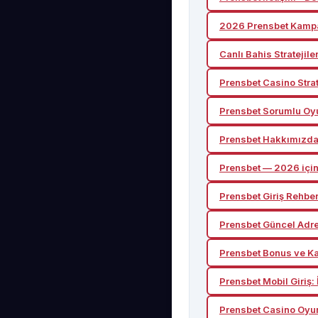
2026 Prensbet Kampan
Canlı Bahis Stratejile
Prensbet Casino Strat
Prensbet Sorumlu Oyu
Prensbet Hakkımızd
Prensbet — 2026 için
Prensbet Giriş Rehber
Prensbet Güncel Adre
Prensbet Bonus ve Ka
Prensbet Mobil Giriş:
Prensbet Casino Oyunl