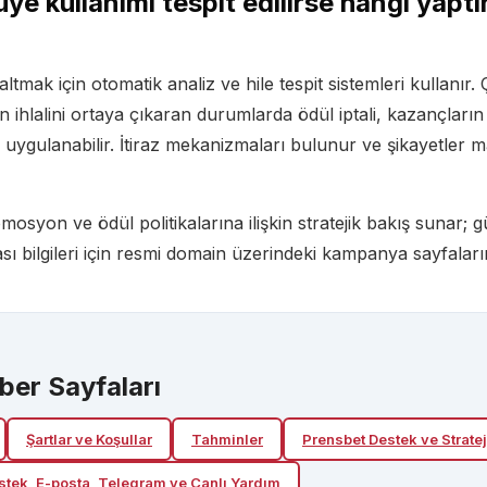
e kullanımı tespit edilirse hangi yaptı
altmak için otomatik analiz ve hile tespit sistemleri kullanır
ın ihlalini ortaya çıkaran durumlarda ödül iptali, kazançları
 uygulanabilir. İtiraz mekanizmaları bulunur ve şikayetler 
mosyon ve ödül politikalarına ilişkin stratejik bakış sunar
ası bilgileri için resmi domain üzerindeki kampanya sayfaların
er Sayfaları
Şartlar ve Koşullar
Tahminler
Prensbet Destek ve Strateji
estek, E-posta, Telegram ve Canlı Yardım