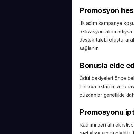
Promosyon hesa
İlk adım kampanya koşul
aktivasyon alınmadıysa h
destek talebi oluşturar
sağlanır.
Bonusla elde ed
Ödül bakiyeleri önce be
hesaba aktarılır ve onay
cüzdanlar genellikle dah
Promosyonu ip
Katılımı geri almak isti
geri alma sınırlı olabil