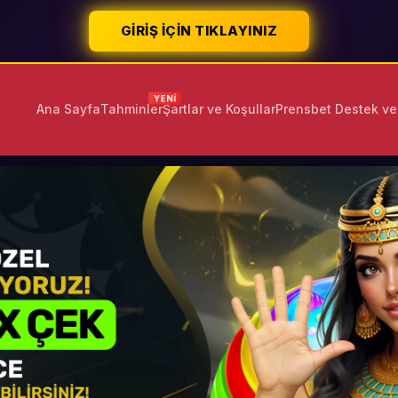
GİRİŞ İÇİN TIKLAYINIZ
Ana Sayfa
Tahminler
Şartlar ve Koşullar
Prensbet Destek ve S