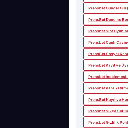
Prensbet Güncel Giri
PrensBet Deneme Bon
Prensbet Slot Oyunlar
Prensbet Canlı Casin
PrensBet Sosyal Kana
Prensbet Kayıt ve Üy
Prensbet İncelemesi: 
Prensbet Para Yatırm
PrensBet Kayıt ve He
Prensbet Sıkça Soru
Prensbet Gizlilik Poli