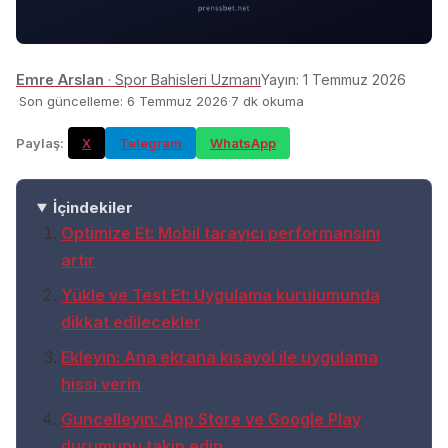
Yayın:
1 Temmuz 2026
Emre Arslan
·
Spor Bahisleri Uzmanı
Son güncelleme:
6 Temmuz 2026
7
dk okuma
Paylaş:
X
Telegram
WhatsApp
İçindekiler
Optimize Et: Mobil tarayıcı performansını
artır
Yükle ve Test Et: Uygulama kurulumunda
dikkat edilecekler
Ekleyin: Ana ekrana kısayol ile uygulama
hissi verin
Güncelleyin: App Store ve Google Play
durumunu takip edin