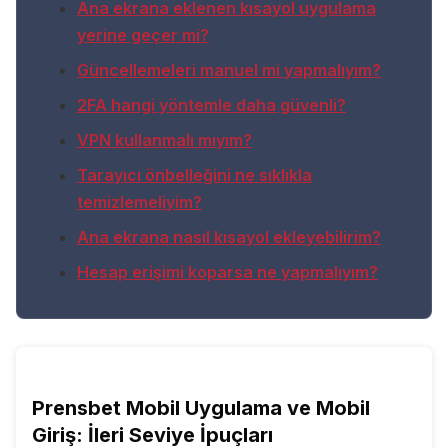
Ana ekrana eklenen kısayol uygulama
yerine geçer mi?
Güncellemeleri manuel mi yapmalıyım?
2FA hangi yöntemle daha güvenli?
VPN kullanmalı mıyım?
Tarayıcı önbelleğini ne sıklıkla
temizlemeliyim?
Ana ekrana nasıl kısayol ekleyebilirim?
Hesap erişimi koparsa ne yapmalıyım?
Prensbet Mobil Uygulama ve Mobil
Giriş: İleri Seviye İpuçları