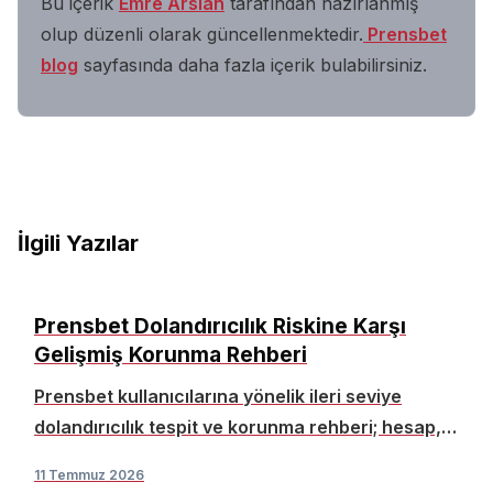
Bu içerik
Emre Arslan
tarafından
hazırlanmış
olup düzenli olarak güncellenmektedir.
Prensbet
blog
sayfasında daha fazla içerik bulabilirsiniz.
İlgili Yazılar
Prensbet Dolandırıcılık Riskine Karşı
Gelişmiş Korunma Rehberi
Prensbet kullanıcılarına yönelik ileri seviye
dolandırıcılık tespit ve korunma rehberi; hesap,
ödeme ve cihaz güvenliği için uygulamalı adımlar.
11 Temmuz 2026