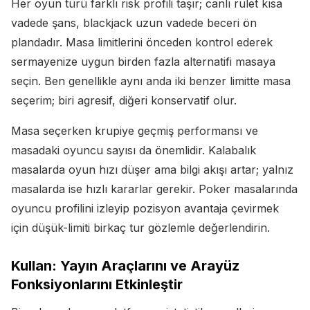
Her oyun türü farklı risk profili taşır; canlı rulet kısa
vadede şans, blackjack uzun vadede beceri ön
plandadır. Masa limitlerini önceden kontrol ederek
sermayenize uygun birden fazla alternatifi masaya
seçin. Ben genellikle aynı anda iki benzer limitte masa
seçerim; biri agresif, diğeri konservatif olur.
Masa seçerken krupiye geçmiş performansı ve
masadaki oyuncu sayısı da önemlidir. Kalabalık
masalarda oyun hızı düşer ama bilgi akışı artar; yalnız
masalarda ise hızlı kararlar gerekir. Poker masalarında
oyuncu profilini izleyip pozisyon avantaja çevirmek
için düşük-limiti birkaç tur gözlemle değerlendirin.
Kullan: Yayın Araçlarını ve Arayüz
Fonksiyonlarını Etkinleştir