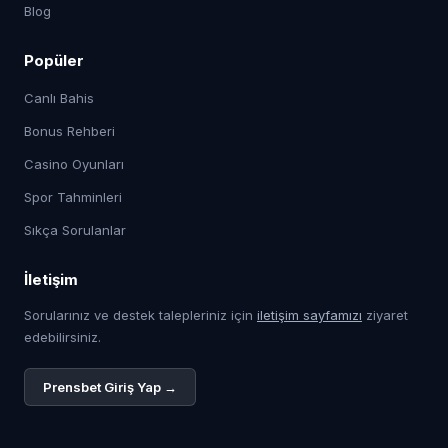
Blog
Popüler
Canlı Bahis
Bonus Rehberi
Casino Oyunları
Spor Tahminleri
Sıkça Sorulanlar
İletişim
Sorularınız ve destek talepleriniz için
iletişim sayfamızı
ziyaret
edebilirsiniz.
Prensbet
Giriş Yap →