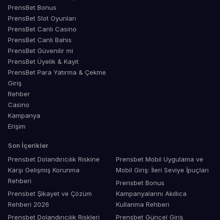
PrensBet Bonus
PrensBet Slot Oyunları
PrensBet Canlı Casino
PrensBet Canlı Bahis
PrensBet Güvenilir mi
PrensBet Üyelik & Kayıt
PrensBet Para Yatırma & Çekme
Giriş
Rehber
Casino
Kampanya
Erişim
Son İçerikler
Prensbet Dolandırıcılık Riskine
Prensbet Mobil Uygulama ve
Karşı Gelişmiş Korunma
Mobil Giriş: İleri Seviye İpuçları
Rehberi
Prensbet Bonus
Prensbet Şikayet ve Çözüm
Kampanyalarını Akıllıca
Rehberi 2026
Kullanma Rehberi
Prensbet Dolandırıcılık Riskleri
Prensbet Güncel Giriş