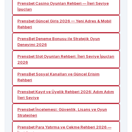
Prensbet Casino Oyunları Rehberi — İleri Seviye
İpuçları
Prensbet Güncel Giriş 2026 — Yeni Adres & Mobil
Rehberi
PrensBet Deneme Bonusu ile Stratejik Oyun
Deneyimi 2026
Prensbet Slot Oyunları Rehberi: İleri Seviye İpuçları
2026
PrensBet Sosyal Kanalları ve Güncel Erişim
Rehberi
Prensbet Kayıt ve Üyelik Rehberi 2026: Adım Adım
İleri Seviye
Prensbet İncelemesi: Güvenlik, Lisans ve Oyun
Stratejileri
Prensbet Para Yatırma ve Çekme Rehberi 2026 —