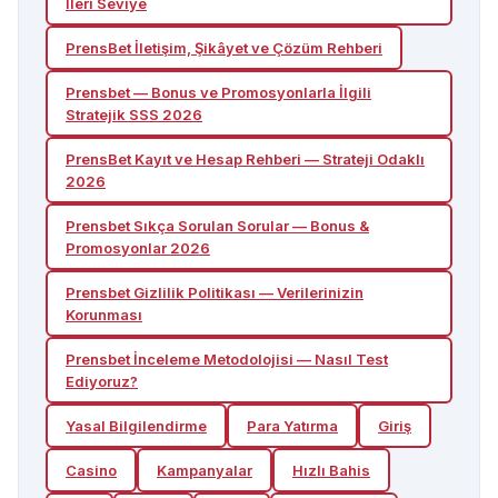
İleri Seviye
PrensBet İletişim, Şikâyet ve Çözüm Rehberi
Prensbet — Bonus ve Promosyonlarla İlgili
Stratejik SSS 2026
PrensBet Kayıt ve Hesap Rehberi — Strateji Odaklı
2026
Prensbet Sıkça Sorulan Sorular — Bonus &
Promosyonlar 2026
Prensbet Gizlilik Politikası — Verilerinizin
Korunması
Prensbet İnceleme Metodolojisi — Nasıl Test
Ediyoruz?
Yasal Bilgilendirme
Para Yatırma
Giriş
Casino
Kampanyalar
Hızlı Bahis