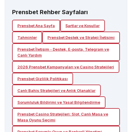
Prensbet
Rehber Sayfaları
Prensbet
Ana Sayfa
Şartlar ve Koşullar
Tahminler
Prensbet Destek ve Strateji İletişimi
Prensbet İletişim - Destek, E-posta, Telegram ve
Canlı Yardım
2026 Prensbet Kampanyaları ve Casino Stratejileri
Prensbet Gizlilik Politikası
Canlı Bahis Stratejileri ve Anlık Olanaklar
Sorumluluk Bildirimi ve Yasal Bilgilendirme
Prensbet Casino Stratejileri: Slot, Canlı Masa ve
Masa Oyunu Seçimi
Prensbet Sorumlu Oyun ve Bankroll Yönetimi