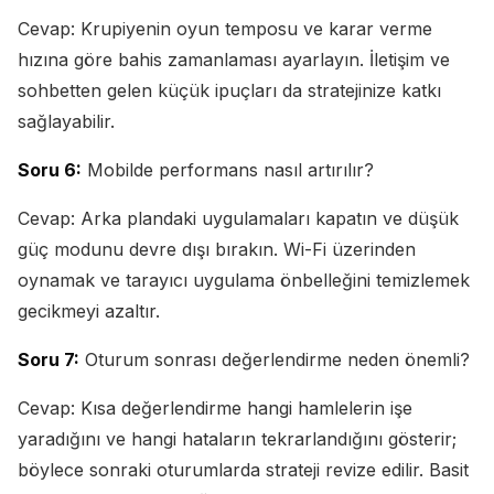
Cevap: Krupiyenin oyun temposu ve karar verme
hızına göre bahis zamanlaması ayarlayın. İletişim ve
sohbetten gelen küçük ipuçları da stratejinize katkı
sağlayabilir.
Soru 6:
Mobilde performans nasıl artırılır?
Cevap: Arka plandaki uygulamaları kapatın ve düşük
güç modunu devre dışı bırakın. Wi-Fi üzerinden
oynamak ve tarayıcı uygulama önbelleğini temizlemek
gecikmeyi azaltır.
Soru 7:
Oturum sonrası değerlendirme neden önemli?
Cevap: Kısa değerlendirme hangi hamlelerin işe
yaradığını ve hangi hataların tekrarlandığını gösterir;
böylece sonraki oturumlarda strateji revize edilir. Basit