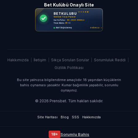
Bet Kulübü Onaylı Site
Hakkımızda
|
İletişim
|
Sıkça Sorulan Sorular
|
Sorumluluk Reddi
|
Gizlilik Politikası
Bu site yalnızca bilgilendirme amaçlıdır. 18 yaşından küçüklerin
bahis oynaması yasaktır. Kumar bağımlılık yapabilir, sorumlu
oynayınız.
©
2026
Prensbet
. Tüm hakları saklıdır.
Site Haritası
Blog
SSS
Hakkımızda
18+
Sorumlu Bahis