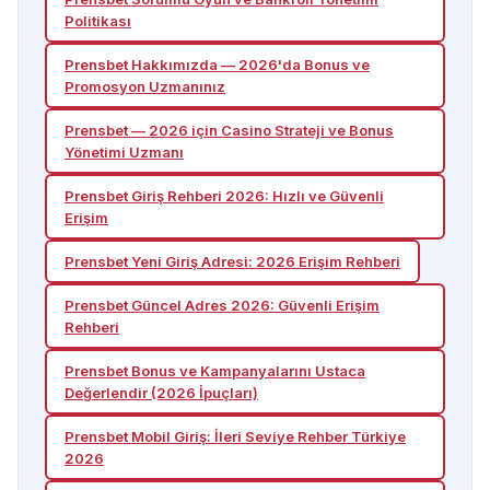
Politikası
Prensbet Hakkımızda — 2026'da Bonus ve
Promosyon Uzmanınız
Prensbet — 2026 için Casino Strateji ve Bonus
Yönetimi Uzmanı
Prensbet Giriş Rehberi 2026: Hızlı ve Güvenli
Erişim
Prensbet Yeni Giriş Adresi: 2026 Erişim Rehberi
Prensbet Güncel Adres 2026: Güvenli Erişim
Rehberi
Prensbet Bonus ve Kampanyalarını Ustaca
Değerlendir (2026 İpuçları)
Prensbet Mobil Giriş: İleri Seviye Rehber Türkiye
2026