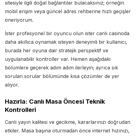
sitesiyle ilgili doğal bağlantılar bulacaksınız; örneğin
mobil erişim veya güncel adres rehberine hızlı geçişler
öneriyorum.
İster profesyonel bir oyuncu olun ister canlı casinoda
daha akıllıca oynamak isteyen deneyimli bir kullanıcı,
burada her oyuna dair stratejik perspektif ve
uygulanabilir kontroller var. Hemen aşağıdaki
bölümlere geçerek adım adım ilerleyin; ayrıca sık
sorulan sorular bölümünde kısa çözümler de yer
alıyor.
Hazırla: Canlı Masa Öncesi Teknik
Kontrolleri
Canlı yayın kalitesi ve gecikme, kararlarınızı doğrudan
etkiler. Masa başına oturmadan önce internet hızınızı,