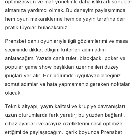
optimizasyon ve mali yönetimle daha istikrarlı sonuçlar
almanıza yardımcı olmak. Bu deneyim paylaşımında
hem oyun mekaniklerine hem de yayın tarafına dair
pratik tüyolar bulacaksınız.
Prensbet canlı oyunlarıyla ilgili gözlemlerimi ve masa
seçiminde dikkat ettiğim kriterleri adım adım
anlatacağım. Yazıda canlı rulet, blackjack, poker ve
popüler game show başlıkları üzerine ileri düzey
ipuçları yer alır. Her bölümde uygulayabileceğiniz
somut adımlar ve hata yapmamanız gereken noktalar
olacak.
Teknik altyapı, yayın kalitesi ve krupiye davranışları
uzun oturumlarda fark yaratır; bu yüzden bağlantı,
cihaz ayarları ve arayüz özelliklerini nasıl optimize
ettiğimi de paylaşacağım. İçerik boyunca Prensbet