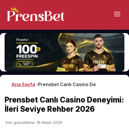
Ana Sayfa
Prensbet Canlı Casino Deneyimi: İleri S
Prensbet Canlı Casino Deneyimi:
İleri Seviye Rehber 2026
Son güncelleme:
16 Mayıs 2026