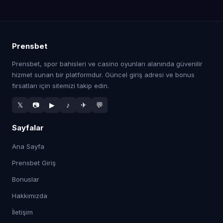
Prensbet
Prensbet
, spor bahisleri ve casino oyunları alanında güvenilir
hizmet sunan bir platformdur. Güncel giriş adresi ve bonus
fırsatları için sitemizi takip edin.
𝕏
📷
▶
♪
✈
💬
Sayfalar
Ana Sayfa
Prensbet Giriş
Bonuslar
Hakkımızda
İletişim