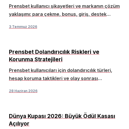
Prensbet kullanıcı şikayetleri ve markanın çözüm
yaklaşımı: para çekme, bonus, giriş, destek
konularında pratik rehber.
3 Temmuz 2026
Prensbet Dolandırıcılık Riskleri ve
Korunma Stratejileri
Prensbet kullanıcıları için dolandırıcılık türleri,
hesap koruma taktikleri ve olay sonrası
yapılması gerekenler. İleri seviye uygulama
28 Haziran 2026
odaklı rehber.
Dünya Kupası 2026: Büyük Ödül Kasası
Açılıyor