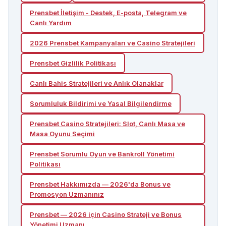
Prensbet İletişim - Destek, E-posta, Telegram ve
Canlı Yardım
2026 Prensbet Kampanyaları ve Casino Stratejileri
Prensbet Gizlilik Politikası
Canlı Bahis Stratejileri ve Anlık Olanaklar
Sorumluluk Bildirimi ve Yasal Bilgilendirme
Prensbet Casino Stratejileri: Slot, Canlı Masa ve
Masa Oyunu Seçimi
Prensbet Sorumlu Oyun ve Bankroll Yönetimi
Politikası
Prensbet Hakkımızda — 2026'da Bonus ve
Promosyon Uzmanınız
Prensbet — 2026 için Casino Strateji ve Bonus
Yönetimi Uzmanı