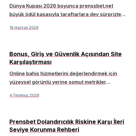
Dünya Kupası 2026 boyunca prenssbet.net
büyük ödül kasasıyla taraftarlara dev sürprizler
sunuyor.
16 Haziran 2026
Bonus, Giriş ve Güvenlik Açısından Site
Karşılaştırması
Online bahis hizmetlerini değerlendirmek için
yüzeysel görüntü yerine somut metrikler
kullanmak gerekir. Site hızı, ödeme süreleri,
4 Temmuz 2026
müşteri desteği yanıt oranı ve bonus çevrim
koşullarının netliği…
Prensbet Dolandırıcılık Riskine Karşı İleri
Seviye Korunma Rehberi