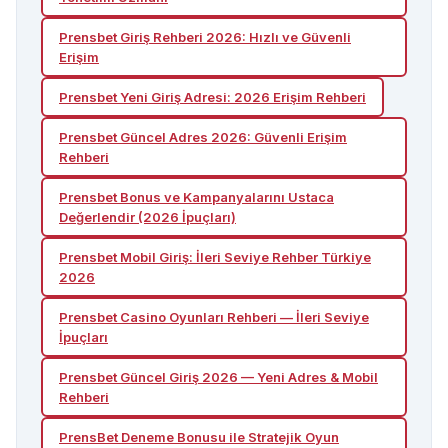
Prensbet Giriş Rehberi 2026: Hızlı ve Güvenli
Erişim
Prensbet Yeni Giriş Adresi: 2026 Erişim Rehberi
Prensbet Güncel Adres 2026: Güvenli Erişim
Rehberi
Prensbet Bonus ve Kampanyalarını Ustaca
Değerlendir (2026 İpuçları)
Prensbet Mobil Giriş: İleri Seviye Rehber Türkiye
2026
Prensbet Casino Oyunları Rehberi — İleri Seviye
İpuçları
Prensbet Güncel Giriş 2026 — Yeni Adres & Mobil
Rehberi
PrensBet Deneme Bonusu ile Stratejik Oyun