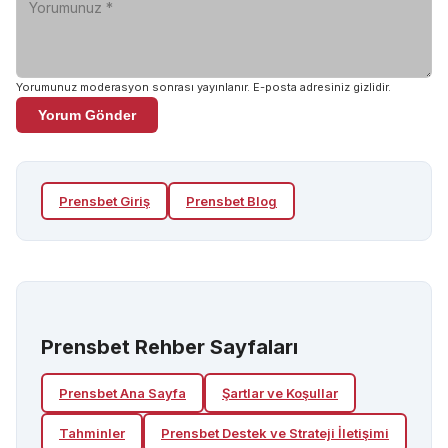
Yorumunuz moderasyon sonrası yayınlanır. E-posta adresiniz gizlidir.
Yorum Gönder
Prensbet
Giriş
Prensbet
Blog
Prensbet
Rehber Sayfaları
Prensbet
Ana Sayfa
Şartlar ve Koşullar
Tahminler
Prensbet Destek ve Strateji İletişimi