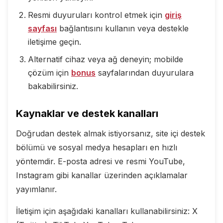
Resmi duyuruları kontrol etmek için
giriş
sayfası
bağlantısını kullanın veya destekle
iletişime geçin.
Alternatif cihaz veya ağ deneyin; mobilde
çözüm için
bonus
sayfalarından duyurulara
bakabilirsiniz.
Kaynaklar ve destek kanalları
Doğrudan destek almak istiyorsanız, site içi destek
bölümü ve sosyal medya hesapları en hızlı
yöntemdir. E-posta adresi ve resmi YouTube,
Instagram gibi kanallar üzerinden açıklamalar
yayımlanır.
İletişim için aşağıdaki kanalları kullanabilirsiniz: X