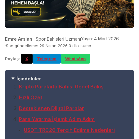
Yayın:
4 Mart 2026
Emre Arslan
·
Spor Bahisleri Uzmanı
Son güncelleme:
29 Nisan 2026
3
dk okuma
Paylaş:
X
Telegram
WhatsApp
İçindekiler
Kripto Paralarla Bahis: Genel Bakış
Hızlı Özet
Desteklenen Dijital Paralar
Para Yatırma İşlemi: Adım Adım
USDT TRC20 Tercih Edilme Nedenleri