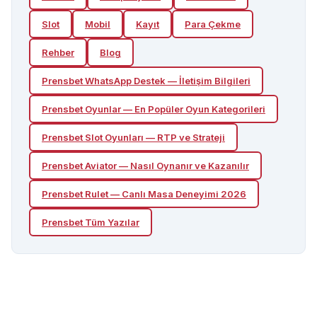
Slot
Mobil
Kayıt
Para Çekme
Rehber
Blog
Prensbet WhatsApp Destek — İletişim Bilgileri
Prensbet Oyunlar — En Popüler Oyun Kategorileri
Prensbet Slot Oyunları — RTP ve Strateji
Prensbet Aviator — Nasıl Oynanır ve Kazanılır
Prensbet Rulet — Canlı Masa Deneyimi 2026
Prensbet
Tüm Yazılar