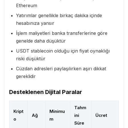
Ethereum
Yatırımlar genellikle birkaç dakika içinde
hesabınıza yansır
İşlem maliyetleri banka transferlerine göre
genelde daha düşüktür
USDT stablecoin olduğu için fiyat oynaklığı
riski düşüktür
Cüzdan adresleri paylaşılırken aşırı dikkat
gereklidir
Desteklenen Dijital Paralar
Tahm
Kript
Minimu
Ağ
ini
Ücret
o
m
Süre