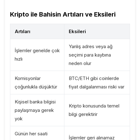
Kripto ile Bahisin Artıları ve Eksileri
Artıları
Eksileri
Yanlış adres veya ağ
İşlemler genelde çok
seçimi para kaybına
hızlı
neden olur
Komisyonlar
BTC/ETH gibi coinlerde
çoğunlukla düşüktür
fiyat dalgalanması riski var
Kişisel banka bilgisi
Kripto konusunda temel
paylaşmaya gerek
bilgi gerektirir
yok
Günün her saati
İşlemler geri alınamaz