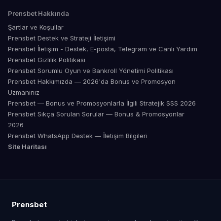
Prensbet
Hakkında
Şartlar ve Koşullar
Prensbet Destek ve Strateji İletişimi
Prensbet İletişim - Destek, E-posta, Telegram ve Canlı Yardım
Prensbet Gizlilik Politikası
Prensbet Sorumlu Oyun ve Bankroll Yönetimi Politikası
Prensbet Hakkımızda — 2026'da Bonus ve Promosyon
Uzmanınız
Prensbet — Bonus ve Promosyonlarla İlgili Stratejik SSS 2026
Prensbet Sıkça Sorulan Sorular — Bonus & Promosyonlar
2026
Prensbet WhatsApp Destek — İletişim Bilgileri
Site Haritası
Prensbet