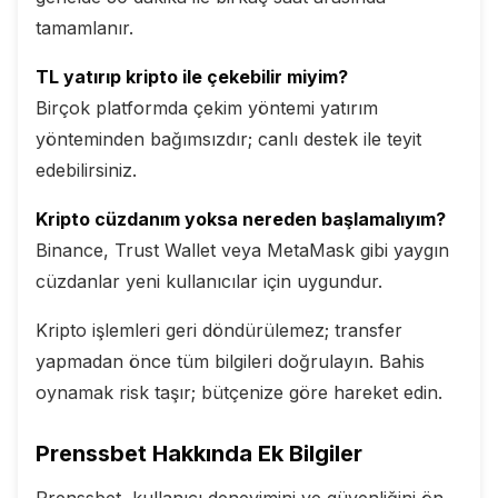
tamamlanır.
TL yatırıp kripto ile çekebilir miyim?
Birçok platformda çekim yöntemi yatırım
yönteminden bağımsızdır; canlı destek ile teyit
edebilirsiniz.
Kripto cüzdanım yoksa nereden başlamalıyım?
Binance, Trust Wallet veya MetaMask gibi yaygın
cüzdanlar yeni kullanıcılar için uygundur.
Kripto işlemleri geri döndürülemez; transfer
yapmadan önce tüm bilgileri doğrulayın. Bahis
oynamak risk taşır; bütçenize göre hareket edin.
Prenssbet Hakkında Ek Bilgiler
Prenssbet, kullanıcı deneyimini ve güvenliğini ön