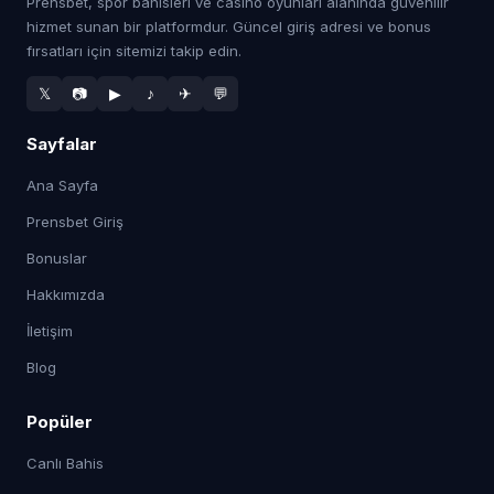
Prensbet
, spor bahisleri ve casino oyunları alanında güvenilir
hizmet sunan bir platformdur. Güncel giriş adresi ve bonus
fırsatları için sitemizi takip edin.
𝕏
📷
▶
♪
✈
💬
Sayfalar
Ana Sayfa
Prensbet Giriş
Bonuslar
Hakkımızda
İletişim
Blog
Popüler
Canlı Bahis