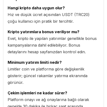
Hangi kripto daha uygun olur?
Hız ve düşük ücret açısından USDT (TRC20)
çoğu kullanıcı için pratik bir tercihtir.
Kripto yatırımlara bonus veriliyor mu?
Evet, kripto ile yapılan yatırımlar genellikle bonus
kampanyalarına dahil edilebiliyor. Bonus
detaylarını hesap sayfanızdan kontrol edin.
Minimum yatırım limiti nedir?
Limitler coin ve platforma göre değişkenlik
gösterir; güncel rakamlar yatırma ekranında
görünür.
Çekim işlemleri ne kadar sürer?
Platform onayı ve ağ onaylarına bağlı olarak
genelde 30 dakika ile birkaç saat arasında