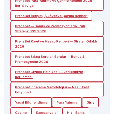
Prensbet Para Yatırma ve Çekme Rehberi 2026 —
İleri Seviye
PrensBet İletişim, Şikâyet ve Çözüm Rehberi
Prensbet — Bonus ve Promosyonlarla İlgili
Stratejik SSS 2026
PrensBet Kayıt ve Hesap Rehberi — Strateji Odaklı
2026
Prensbet Sıkça Sorulan Sorular — Bonus &
Promosyonlar 2026
Prensbet Gizlilik Politikası — Verilerinizin
Korunması
Prensbet İnceleme Metodolojisi — Nasıl Test
Ediyoruz?
Yasal Bilgilendirme
Para Yatırma
Giriş
Casino
Kampanyalar
Hızlı Bahis