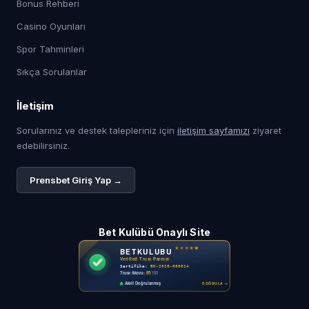
Bonus Rehberi
Casino Oyunları
Spor Tahminleri
Sıkça Sorulanlar
İletişim
Sorularınız ve destek talepleriniz için
iletişim sayfamızı
ziyaret
edebilirsiniz.
Prensbet
Giriş Yap →
Bet Kulübü Onaylı Site