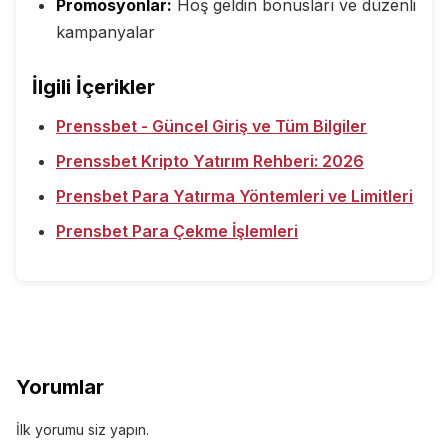
Promosyonlar:
Hoş geldin bonusları ve düzenli
kampanyalar
İlgili İçerikler
Prenssbet - Güncel Giriş ve Tüm Bilgiler
Prenssbet Kripto Yatırım Rehberi: 2026
Prensbet Para Yatırma Yöntemleri ve Limitleri
Prensbet Para Çekme İşlemleri
Yorumlar
İlk yorumu siz yapın.