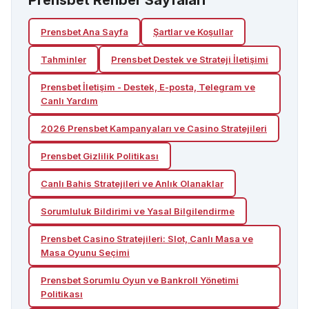
Prensbet
Ana Sayfa
Şartlar ve Koşullar
Tahminler
Prensbet Destek ve Strateji İletişimi
Prensbet İletişim - Destek, E-posta, Telegram ve
Canlı Yardım
2026 Prensbet Kampanyaları ve Casino Stratejileri
Prensbet Gizlilik Politikası
Canlı Bahis Stratejileri ve Anlık Olanaklar
Sorumluluk Bildirimi ve Yasal Bilgilendirme
Prensbet Casino Stratejileri: Slot, Canlı Masa ve
Masa Oyunu Seçimi
Prensbet Sorumlu Oyun ve Bankroll Yönetimi
Politikası