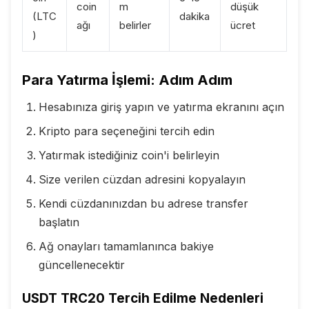
coin
m
düşük
(LTC
dakika
ağı
belirler
ücret
)
Para Yatırma İşlemi: Adım Adım
Hesabınıza giriş yapın ve yatırma ekranını açın
Kripto para seçeneğini tercih edin
Yatırmak istediğiniz coin'i belirleyin
Size verilen cüzdan adresini kopyalayın
Kendi cüzdanınızdan bu adrese transfer
başlatın
Ağ onayları tamamlanınca bakiye
güncellenecektir
USDT TRC20 Tercih Edilme Nedenleri