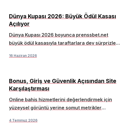
Dünya Kupası 2026: Büyük Ödül Kasası
Açılıyor
Dünya Kupası 2026 boyunca prenssbet.net
büyük ödül kasasıyla taraftarlara dev sürprizler
sunuyor.
16 Haziran 2026
Bonus, Giriş ve Güvenlik Açısından Site
Karşılaştırması
Online bahis hizmetlerini değerlendirmek için
yüzeysel görüntü yerine somut metrikler
kullanmak gerekir. Site hızı, ödeme süreleri,
4 Temmuz 2026
müşteri desteği yanıt oranı ve bonus çevrim