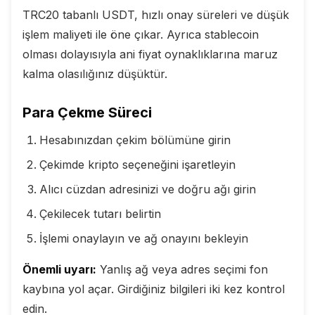
TRC20 tabanlı USDT, hızlı onay süreleri ve düşük
işlem maliyeti ile öne çıkar. Ayrıca stablecoin
olması dolayısıyla ani fiyat oynaklıklarına maruz
kalma olasılığınız düşüktür.
Para Çekme Süreci
Hesabınızdan çekim bölümüne girin
Çekimde kripto seçeneğini işaretleyin
Alıcı cüzdan adresinizi ve doğru ağı girin
Çekilecek tutarı belirtin
İşlemi onaylayın ve ağ onayını bekleyin
Önemli uyarı:
Yanlış ağ veya adres seçimi fon
kaybına yol açar. Girdiğiniz bilgileri iki kez kontrol
edin.