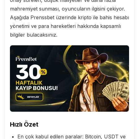
mahremiyet sunması, oyuncuların ilgisini çekiyor.
Aşağıda Prenssbet üzerinde kripto ile bahis hesabı
yönetimi ve para hareketleri hakkında kapsamlı
bilgiler bulacaksınız.
Hızlı Özet
En çok kabul edilen paralar: Bitcoin, USDT ve