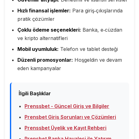
Hızlı finansal işlemler:
Para giriş‑çıkışlarında
pratik çözümler
Çoklu ödeme seçenekleri:
Banka, e‑cüzdan
ve kripto alternatifleri
Mobil uyumluluk:
Telefon ve tablet desteği
Düzenli promosyonlar:
Hoşgeldin ve devam
eden kampanyalar
İlgili Başlıklar
Prenssbet - Güncel Giriş ve Bilgiler
Prensbet Giriş Sorunları ve Çözümleri
Prenssbet Üyelik ve Kayıt Rehberi
Prensbet Banka Havalesi ile Yatırım