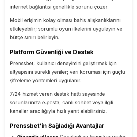
internet bağlantısı genellikle sorunu çözer.
Mobil erişimin kolay olması bahis alışkanlıklarını
etkileyebilir; sorumlu oyun ilkelerini uygulayın ve
bütçe sınırı belirleyin.
Platform Güvenliği ve Destek
Prenssbet, kullanıcı deneyimini geliştirmek için
altyapısını sürekli yeniler; veri koruması için güçlü
şifreleme yöntemleri uygulanır.
7/24 hizmet veren destek hattı sayesinde
sorunlarınıza e‑posta, canlı sohbet veya ilgili
kanallar aracılığıyla hızlı yanıt alabilirsiniz.
Prenssbet'in Sağladığı Avantajlar
Güvenilir altyapı:
Denetimli ve lisanslı servisler