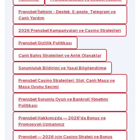
Prensbet İletişim - Destek, E-posta, Telegram ve
Canlı Yardım
2026 Prensbet Kampanyaları ve Casino Stratejileri
Prensbet Gizlilik Politikası
Canlı Bahis Stratejileri ve Anlık Olanaklar
Sorumluluk Bildirimi ve Yasal Bilgilendirme
Prensbet Casino Stratejileri: Slot, Canlı Masa ve
Masa Oyunu Seçimi
Prensbet Sorumlu Oyun ve Bankroll Yönetimi
Politikası
Prensbet Hakkımızda — 2026'da Bonus ve
Promosyon Uzmanınız
Prensbet — 2026 için Casino Strateji ve Bonus