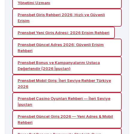
Yönetimi Uzmanı
Prensbet Giriş Rehberi 2026: Hızlı ve Güvenli
Erişim
Prensbet Yeni Giriş Adresi: 2026 Erişim Rehberi
Prensbet Güncel Adres 2026: Güvenli Erişim
Rehberi
Prensbet Bonus ve Kampanyalarını Ustaca
Değerlendir (2026 İpuçları)
Prensbet Mobil Giriş: İleri Seviye Rehber Türkiye
2026
Prensbet Casino Oyunları Rehberi — İleri Seviye
İpuçları
Prensbet Güncel Giriş 2026 — Yeni Adres & Mobil
Rehberi