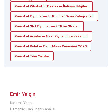
Prensbet WhatsApp Destek — İletişim Bilgileri
Prensbet Oyunlar — En Popüler Oyun Kategorileri
Prensbet Slot Oyunları — RTP ve Strateji
Prensbet Aviator — Nasıl Oynanır ve Kazanılır
Prensbet Rulet — Canlı Masa Deneyimi 2026
Prensbet
Tüm Yazılar
Emir Yalçın
Kıdemli Yazar
Uzmanlık:
Canlı bahis analizi