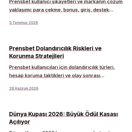
Prensbet kullanıcı şikayetleri ve markanın çözüm
yaklaşımı: para çekme, bonus, giriş, destek
konularında pratik rehber.
3 Temmuz 2026
Prensbet Dolandırıcılık Riskleri ve
Korunma Stratejileri
Prensbet kullanıcıları için dolandırıcılık türleri,
hesap koruma taktikleri ve olay sonrası
yapılması gerekenler. İleri seviye uygulama
28 Haziran 2026
odaklı rehber.
Dünya Kupası 2026: Büyük Ödül Kasası
Açılıyor