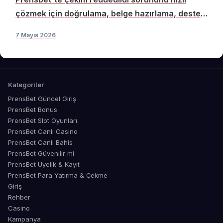
çözmek için doğrulama, belge hazırlama, destek
iletişimi ve itiraz adımlarını içeren ileri seviye
7 Mayıs 2026
rehber.
Kategoriler
PrensBet Güncel Giriş
PrensBet Bonus
PrensBet Slot Oyunları
PrensBet Canlı Casino
PrensBet Canlı Bahis
PrensBet Güvenilir mi
PrensBet Üyelik & Kayıt
PrensBet Para Yatırma & Çekme
Giriş
Rehber
Casino
Kampanya