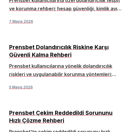
Prensbet kullanıcılarına özel dolandırıcılık tespit
ve korunma rehberi; hesap güvenliği, kimlik avı
önlemleri ve acil müdahale adımları içerir.
7 Mayıs 2026
Prensbet Dolandırıcılık Riskine Karşı
Güvenli Kalma Rehberi
Prensbet kullanıcılarına yönelik dolandırıcılık
riskleri ve uygulanabilir korunma yöntemleri;
tespit, doğrulama, 2FA, ödeme takibi ve adım
5 Mayıs 2026
adım eylem planı.
Prensbet Çekim Reddedildi Sorununu
Hızlı Çözme Rehberi
Prensbet'te çekim reddedildi sorununu hızlı