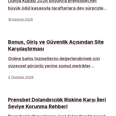
Dünya Kupası 2026 boyunca prenssbet.net
büyük ödül kasasıyla taraftarlara dev sürprizler
sunuyor.
16 Haziran 2026
Bonus, Giriş ve Güvenlik Açısından Site
Karşılaştırması
Online bahis hizmetlerini değerlendirmek için
yüzeysel görüntü yerine somut metrikler
kullanmak gerekir. Site hızı, ödeme süreleri,
4 Temmuz 2026
müşteri desteği yanıt oranı ve bonus çevrim
koşullarının netliği…
Prensbet Dolandırıcılık Riskine Karşı İleri
Seviye Korunma Rehberi