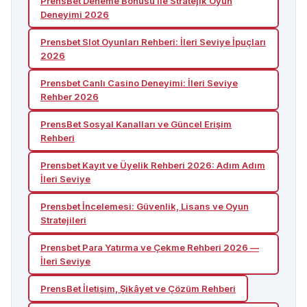
PrensBet Deneme Bonusu ile Stratejik Oyun
Deneyimi 2026
Prensbet Slot Oyunları Rehberi: İleri Seviye İpuçları
2026
Prensbet Canlı Casino Deneyimi: İleri Seviye
Rehber 2026
PrensBet Sosyal Kanalları ve Güncel Erişim
Rehberi
Prensbet Kayıt ve Üyelik Rehberi 2026: Adım Adım
İleri Seviye
Prensbet İncelemesi: Güvenlik, Lisans ve Oyun
Stratejileri
Prensbet Para Yatırma ve Çekme Rehberi 2026 —
İleri Seviye
PrensBet İletişim, Şikâyet ve Çözüm Rehberi