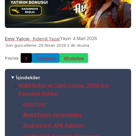
Yayın:
4 Mart 2026
Emir Yalçın
·
Kıdemli Yazar
Son güncelleme:
29 Nisan 2026
2
dk okuma
Paylaş:
X
Telegram
WhatsApp
İçindekiler
Mobil Bahis ve Canlı Casino: 2026 İçin
Kapsamlı Rehber
Hızlı Özet
Mobil Erişim Seçenekleri
Android için APK Adımları
iOS'ta PWA Kısayolu Oluşturma