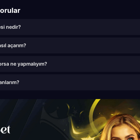
orular
si nedir?
sıl açarım?
yorsa ne yapmalıyım?
 anlarım?