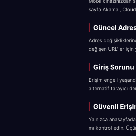
Mobil cihazınızdan s
sayfa Akamai, Cloudf
Güncel Adres
Adres değişikliklerin
değişen URL'ler için 
Giriş Sorun
Erişim engeli yaşandı
alternatif tarayıcı d
Güvenli Erişi
Yalnızca anasayfada 
mı kontrol edin. Üçü