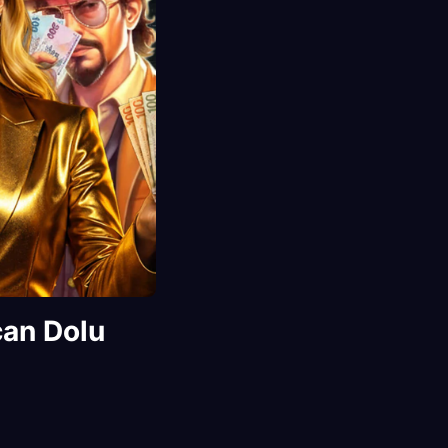
can Dolu