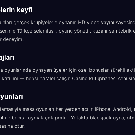
lerin keyfi
nları gerçek krupiyelerle oynanır. HD video yayını sayesi
 seninle Türkçe selamlaşır, oyunu yönetir, kazanırsan tebrik 
ir deneyim.
jları
 oyunlarında oynayan üyeler için özel bonuslar sürekli aktif
iş katılımı — hepsi paralel çalışır. Casino kütüphanesi seni şı
yunları
amasıyla masa oyunları her yerden açılır. iPhone, Android,
ut ile bahis koymak çok pratik. Yatakta blackjack oyna, otob
asına otur.