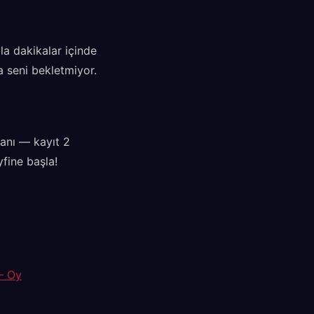
a dakikalar içinde
a seni bekletmiyor.
anı — kayıt 2
fine başla!
 — Oy