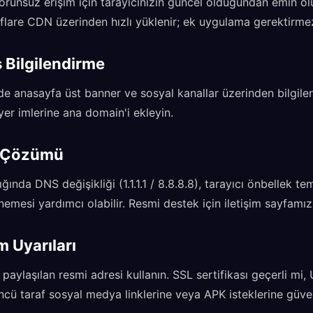
orunsuz erişim için tarayıcınızın güncel olduğundan emin o
lare CDN üzerinden hızlı yüklenir; ek uygulama gerektirme
 Bilgilendirme
de anasayfa üst banner ve sosyal kanallar üzerinden bilgilen
yer imlerine ana domain'i ekleyin.
u Çözümü
ğında DNS değişikliği (1.1.1.1 / 8.8.8.8), tarayıcı önbellek t
enemesi yardımcı olabilir. Resmi destek için iletişim sayfamı
m Uyarıları
paylaşılan resmi adresi kullanın. SSL sertifikası geçerli mi
ncü taraf sosyal medya linklerine veya APK isteklerine güv