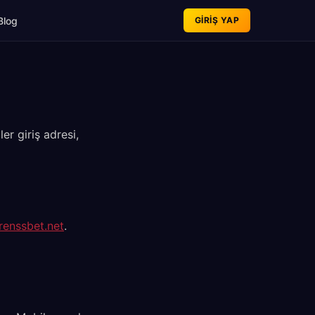
Blog
GIRIŞ YAP
er giriş adresi,
prenssbet.net
.