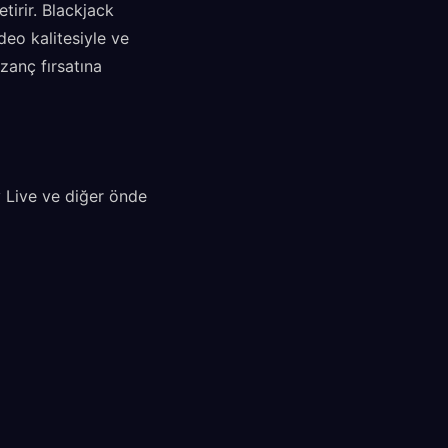
irir. Blackjack
deo kalitesiyle ve
azanç fırsatına
y Live ve diğer önde