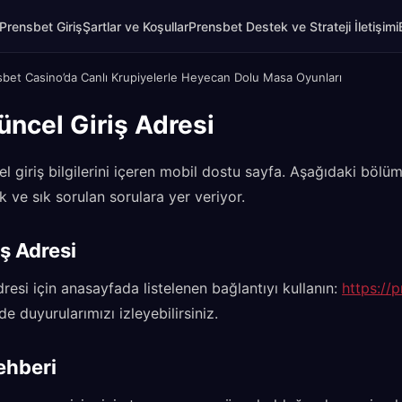
Prensbet Giriş
Şartlar ve Koşullar
Prensbet Destek ve Strateji İletişimi
bet Casino’da Canlı Krupiyelerle Heyecan Dolu Masa Oyunları
ncel Giriş Adresi
 giriş bilgilerini içeren mobil dostu sayfa. Aşağıdaki bölüml
k ve sık sorulan sorulara yer veriyor.
ş Adresi
resi için anasayfada listelenen bağlantıyı kullanın:
https://
e duyurularımızı izleyebilirsiniz.
ehberi