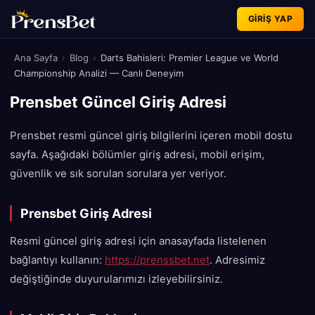
GIRIŞ YAP
Ana Sayfa
›
Blog
›
Darts Bahisleri: Premier League ve World
Championship Analizi — Canlı Deneyim
Prensbet Güncel Giriş Adresi
Prensbet resmi güncel giriş bilgilerini içeren mobil dostu
sayfa. Aşağıdaki bölümler giriş adresi, mobil erişim,
güvenlik ve sık sorulan sorulara yer veriyor.
Prensbet Giriş Adresi
Resmi güncel giriş adresi için anasayfada listelenen
bağlantıyı kullanın:
https://prenssbet.net
. Adresimiz
değiştiğinde duyurularımızı izleyebilirsiniz.