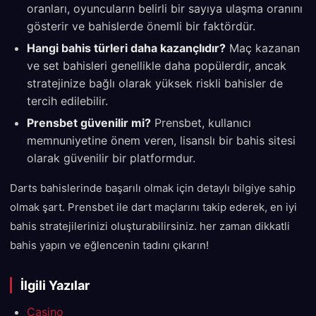
oranları, oyuncuların belirli bir sayıya ulaşma oranını
gösterir ve bahislerde önemli bir faktördür.
Hangi bahis türleri daha kazançlıdır?
Maç kazanan
ve set bahisleri genellikle daha popülerdir, ancak
stratejinize bağlı olarak yüksek riskli bahisler de
tercih edilebilir.
Prensbet güvenilir mi?
Prensbet, kullanıcı
memnuniyetine önem veren, lisanslı bir bahis sitesi
olarak güvenilir bir platformdur.
Darts bahislerinde başarılı olmak için detaylı bilgiye sahip
olmak şart. Prensbet ile dart maçlarını takip ederek, en iyi
bahis stratejilerinizi oluşturabilirsiniz. her zaman dikkatli
bahis yapın ve eğlencenin tadını çıkarın!
İlgili Yazılar
Casino