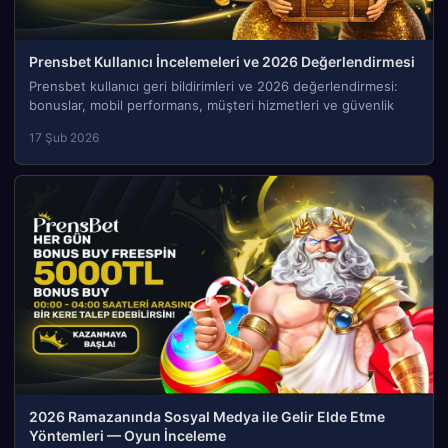
Prensbet Kullanıcı İncelemeleri ve 2026 Değerlendirmesi
Prensbet kullanıcı geri bildirimleri ve 2026 değerlendirmesi:
bonuslar, mobil performans, müşteri hizmetleri ve güvenlik
17 Şub 2026
2026 Ramazanında Sosyal Medya ile Gelir Elde Etme
Yöntemleri — Oyun İnceleme