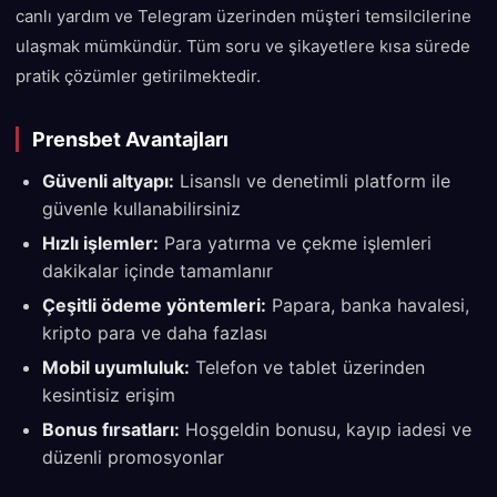
canlı yardım ve Telegram üzerinden müşteri temsilcilerine
ulaşmak mümkündür. Tüm soru ve şikayetlere kısa sürede
pratik çözümler getirilmektedir.
Prensbet Avantajları
Güvenli altyapı:
Lisanslı ve denetimli platform ile
güvenle kullanabilirsiniz
Hızlı işlemler:
Para yatırma ve çekme işlemleri
dakikalar içinde tamamlanır
Çeşitli ödeme yöntemleri:
Papara, banka havalesi,
kripto para ve daha fazlası
Mobil uyumluluk:
Telefon ve tablet üzerinden
kesintisiz erişim
Bonus fırsatları:
Hoşgeldin bonusu, kayıp iadesi ve
düzenli promosyonlar