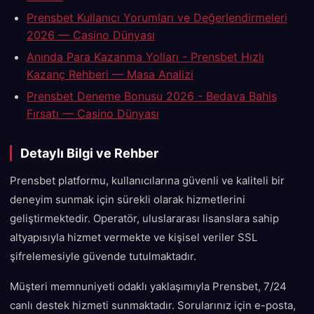
Prensbet Kullanıcı Yorumları ve Değerlendirmeleri
2026 — Casino Dünyası
Anında Para Kazanma Yolları - Prensbet Hızlı
Kazanç Rehberi — Masa Analizi
Prensbet Deneme Bonusu 2026 - Bedava Bahis
Fırsatı — Casino Dünyası
Detaylı Bilgi ve Rehber
Prensbet platformu, kullanıcılarına güvenli ve kaliteli bir
deneyim sunmak için sürekli olarak hizmetlerini
geliştirmektedir. Operatör, uluslararası lisanslara sahip
altyapısıyla hizmet vermekte ve kişisel veriler SSL
şifrelemesiyle güvende tutulmaktadır.
Müşteri memnuniyeti odaklı yaklaşımıyla Prensbet, 7/24
canlı destek hizmeti sunmaktadır. Sorularınız için e-posta,