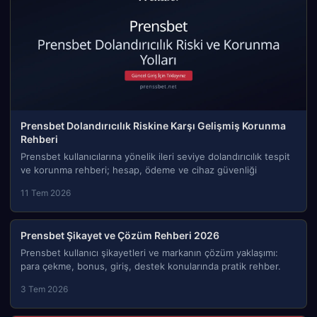
Prensbet Dolandırıcılık Riskine Karşı Gelişmiş Korunma
Rehberi
Prensbet kullanıcılarına yönelik ileri seviye dolandırıcılık tespit
ve korunma rehberi; hesap, ödeme ve cihaz güvenliği
11 Tem 2026
Prensbet Şikayet ve Çözüm Rehberi 2026
Prensbet kullanıcı şikayetleri ve markanın çözüm yaklaşımı:
para çekme, bonus, giriş, destek konularında pratik rehber.
3 Tem 2026