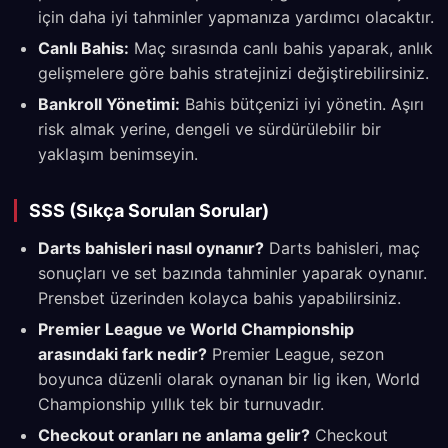
için daha iyi tahminler yapmanıza yardımcı olacaktır.
Canlı Bahis:
Maç sırasında canlı bahis yaparak, anlık
gelişmelere göre bahis stratejinizi değiştirebilirsiniz.
Bankroll Yönetimi:
Bahis bütçenizi iyi yönetin. Aşırı
risk almak yerine, dengeli ve sürdürülebilir bir
yaklaşım benimseyin.
SSS (Sıkça Sorulan Sorular)
Darts bahisleri nasıl oynanır?
Darts bahisleri, maç
sonuçları ve set bazında tahminler yaparak oynanır.
Prensbet üzerinden kolayca bahis yapabilirsiniz.
Premier League ve World Championship
arasındaki fark nedir?
Premier League, sezon
boyunca düzenli olarak oynanan bir lig iken, World
Championship yıllık tek bir turnuvadır.
Checkout oranları ne anlama gelir?
Checkout