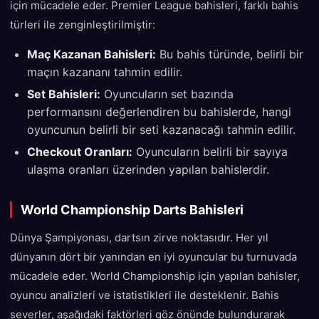
için mücadele eder. Premier League bahisleri, farklı bahis
türleri ile zenginleştirilmiştir:
Maç Kazanan Bahisleri:
Bu bahis türünde, belirli bir
maçın kazananı tahmin edilir.
Set Bahisleri:
Oyuncuların set bazında
performansını değerlendiren bu bahislerde, hangi
oyuncunun belirli bir seti kazanacağı tahmin edilir.
Checkout Oranları:
Oyuncuların belirli bir sayıya
ulaşma oranları üzerinden yapılan bahislerdir.
World Championship Darts Bahisleri
Dünya Şampiyonası, dartsın zirve noktasıdır. Her yıl
dünyanın dört bir yanından en iyi oyuncular bu turnuvada
mücadele eder. World Championship için yapılan bahisler,
oyuncu analizleri ve istatistikleri ile desteklenir. Bahis
severler, aşağıdaki faktörleri göz önünde bulundurarak