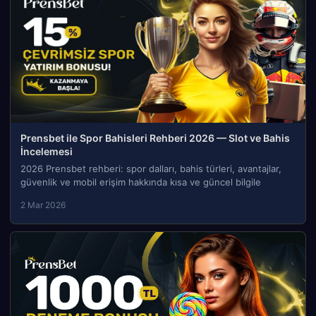
Prensbet ile Spor Bahisleri Rehberi 2026 — Slot ve Bahis
İncelemesi
2026 Prensbet rehberi: spor dalları, bahis türleri, avantajlar,
güvenlik ve mobil erişim hakkında kısa ve güncel bilgile
2 Mar 2026