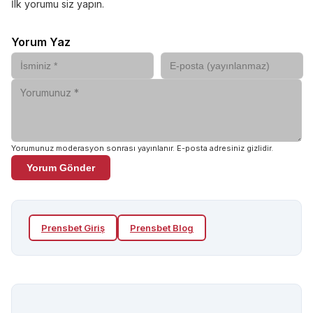
İlk yorumu siz yapın.
Yorum Yaz
Yorumunuz moderasyon sonrası yayınlanır. E-posta adresiniz gizlidir.
Yorum Gönder
Prensbet
Giriş
Prensbet
Blog