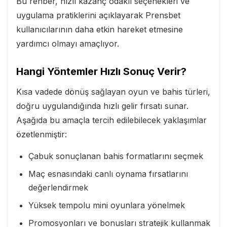
Bu rehber, hızlı kazanç odaklı seçenekleri ve
uygulama pratiklerini açıklayarak Prensbet
kullanıcılarının daha etkin hareket etmesine
yardımcı olmayı amaçlıyor.
Hangi Yöntemler Hızlı Sonuç Verir?
Kısa vadede dönüş sağlayan oyun ve bahis türleri,
doğru uygulandığında hızlı gelir fırsatı sunar.
Aşağıda bu amaçla tercih edilebilecek yaklaşımlar
özetlenmiştir:
Çabuk sonuçlanan bahis formatlarını seçmek
Maç esnasındaki canlı oynama fırsatlarını
değerlendirmek
Yüksek tempolu mini oyunlara yönelmek
Promosyonları ve bonusları stratejik kullanmak