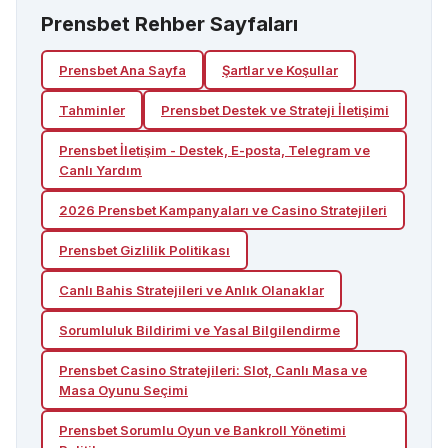
Prensbet
Rehber Sayfaları
Prensbet
Ana Sayfa
Şartlar ve Koşullar
Tahminler
Prensbet Destek ve Strateji İletişimi
Prensbet İletişim - Destek, E-posta, Telegram ve
Canlı Yardım
2026 Prensbet Kampanyaları ve Casino Stratejileri
Prensbet Gizlilik Politikası
Canlı Bahis Stratejileri ve Anlık Olanaklar
Sorumluluk Bildirimi ve Yasal Bilgilendirme
Prensbet Casino Stratejileri: Slot, Canlı Masa ve
Masa Oyunu Seçimi
Prensbet Sorumlu Oyun ve Bankroll Yönetimi