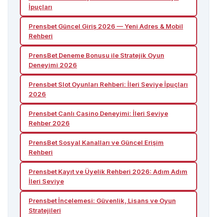
İpuçları
Prensbet Güncel Giriş 2026 — Yeni Adres & Mobil
Rehberi
PrensBet Deneme Bonusu ile Stratejik Oyun
Deneyimi 2026
Prensbet Slot Oyunları Rehberi: İleri Seviye İpuçları
2026
Prensbet Canlı Casino Deneyimi: İleri Seviye
Rehber 2026
PrensBet Sosyal Kanalları ve Güncel Erişim
Rehberi
Prensbet Kayıt ve Üyelik Rehberi 2026: Adım Adım
İleri Seviye
Prensbet İncelemesi: Güvenlik, Lisans ve Oyun
Stratejileri