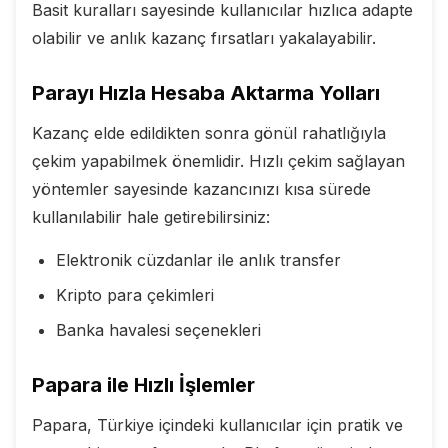
Basit kuralları sayesinde kullanıcılar hızlıca adapte
olabilir ve anlık kazanç fırsatları yakalayabilir.
Parayı Hızla Hesaba Aktarma Yolları
Kazanç elde edildikten sonra gönül rahatlığıyla
çekim yapabilmek önemlidir. Hızlı çekim sağlayan
yöntemler sayesinde kazancınızı kısa sürede
kullanılabilir hale getirebilirsiniz:
Elektronik cüzdanlar ile anlık transfer
Kripto para çekimleri
Banka havalesi seçenekleri
Papara ile Hızlı İşlemler
Papara, Türkiye içindeki kullanıcılar için pratik ve