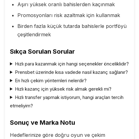
Aşırı yüksek oranlı bahislerden kaçınmak
Promosyonları risk azaltmak için kullanmak
Birden fazla küçük tutarda bahislerle portföyü
çeşitlendirmek
Sıkça Sorulan Sorular
Hızlı para kazanmak için hangi seçenekler önceliklidir?
Prensbet üzerinde kısa vadede nasıl kazanç sağlanır?
En hızlı çekim yöntemleri nelerdir?
Hızlı kazanç için yüksek risk almak gerekli mi?
Hızlı transfer yapmak istiyorum, hangi araçları tercih
etmeliyim?
Sonuç ve Marka Notu
Hedeflerinize göre doğru oyun ve çekim