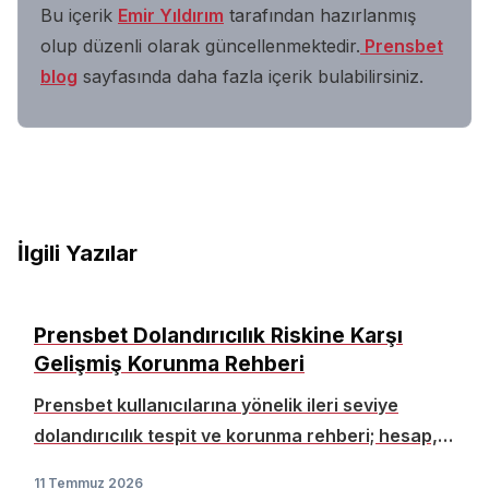
Bu içerik
Emir Yıldırım
tarafından
hazırlanmış
olup düzenli olarak güncellenmektedir.
Prensbet
blog
sayfasında daha fazla içerik bulabilirsiniz.
İlgili Yazılar
Prensbet Dolandırıcılık Riskine Karşı
Gelişmiş Korunma Rehberi
Prensbet kullanıcılarına yönelik ileri seviye
dolandırıcılık tespit ve korunma rehberi; hesap,
ödeme ve cihaz güvenliği için uygulamalı adımlar.
11 Temmuz 2026