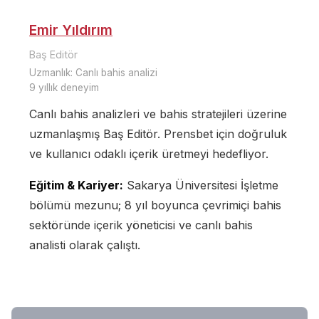
Emir Yıldırım
Baş Editör
Uzmanlık:
Canlı bahis analizi
9
yıllık deneyim
Canlı bahis analizleri ve bahis stratejileri üzerine
uzmanlaşmış Baş Editör. Prensbet için doğruluk
ve kullanıcı odaklı içerik üretmeyi hedefliyor.
Eğitim & Kariyer:
Sakarya Üniversitesi İşletme
bölümü mezunu; 8 yıl boyunca çevrimiçi bahis
sektöründe içerik yöneticisi ve canlı bahis
analisti olarak çalıştı.