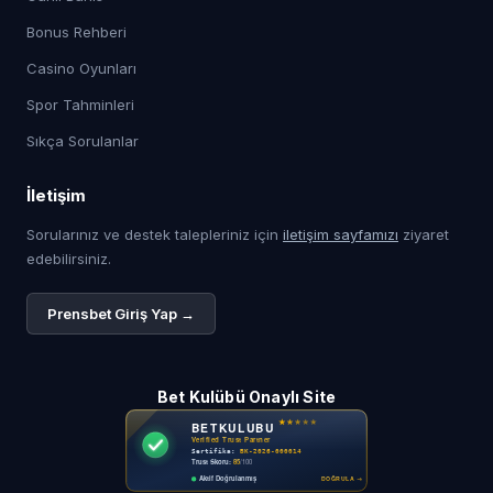
Bonus Rehberi
Casino Oyunları
Spor Tahminleri
Sıkça Sorulanlar
İletişim
Sorularınız ve destek talepleriniz için
iletişim sayfamızı
ziyaret
edebilirsiniz.
Prensbet
Giriş Yap →
Bet Kulübü Onaylı Site