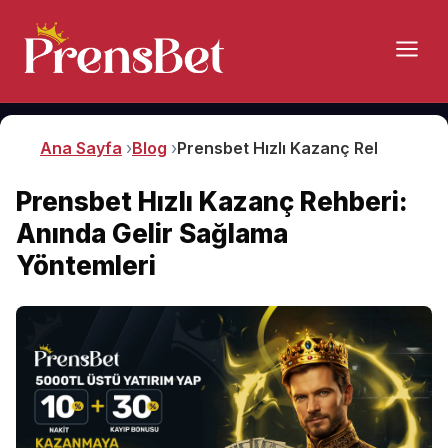
Ana Sayfa
Blog
Prensbet Hızlı Kazanç Rehberi: An
Prensbet Hızlı Kazanç Rehberi:
Anında Gelir Sağlama
Yöntemleri