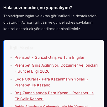
Hala çözemedim, ne yapmalıyım?
Topladığınız loglar ve ekran görüntüleri ile destek talebi
oluşturun. Ayrıca ilgili yazı ve güncel adres sayfalarını
kontrol ederek ek yönlendirmeler alabilirsiniz.
İlgili Yazılar
Prensbet - Güncel Giriş ve Tüm Bilgiler
Prensbet Giriş Açılmıyor: Çözümler ve İpuçları
- Güncel Bilgi 2026
Evde Oturarak Para Kazanmanın Yolları -
Prensbet ile Kazanç
Boş Zamanlarında Para Kazan - Prensbet ile
Ek Gelir Rehberi
Bahis Sitesinde Çalışmak İçin Ne Yapmalı -