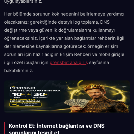
uygulayabilirsiniz.
Her bölümde sorunun kök nedenini belirlemeye yardımcı
olacaksınız; gerektiğinde detaylı log toplama, DNS
değiştirme veya güvenlik doğrulamalarını kullanmayı
öğreneceksiniz. İçerikte yer alan bağlantılar rehberin ilgili
derinlemesine kaynaklarına götürecek: örneğin erişim
sorunları için hazırladığım Erişim Rehberi ve mobil girişle
ilgili özel ipuçları için
prensbet ana giriş
sayfasına
bakabilirsiniz.
Kontrol Et: İnternet bağlantısı ve DNS
sorunlarını tespit et