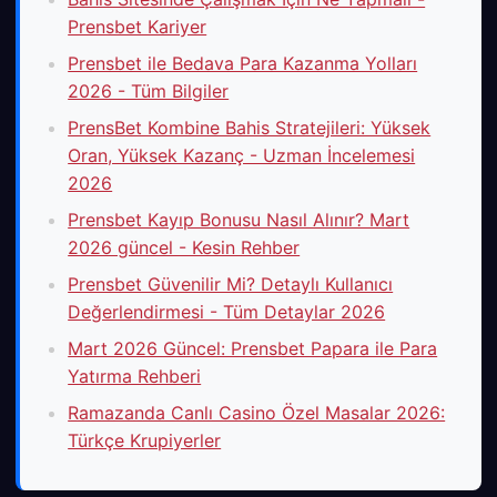
Prensbet Kariyer
Prensbet ile Bedava Para Kazanma Yolları
2026 - Tüm Bilgiler
PrensBet Kombine Bahis Stratejileri: Yüksek
Oran, Yüksek Kazanç - Uzman İncelemesi
2026
Prensbet Kayıp Bonusu Nasıl Alınır? Mart
2026 güncel - Kesin Rehber
Prensbet Güvenilir Mi? Detaylı Kullanıcı
Değerlendirmesi - Tüm Detaylar 2026
Mart 2026 Güncel: Prensbet Papara ile Para
Yatırma Rehberi
Ramazanda Canlı Casino Özel Masalar 2026:
Türkçe Krupiyerler