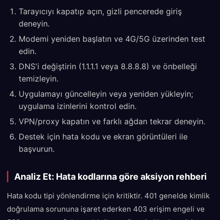
Tarayıcıyı kapatıp açın, gizli pencerede giriş
deneyin.
Modemi yeniden başlatın ve 4G/5G üzerinden test
edin.
DNS'i değiştirin (1.1.1.1 veya 8.8.8.8) ve önbelleği
temizleyin.
Uygulamayı güncelleyin veya yeniden yükleyin;
uygulama izinlerini kontrol edin.
VPN/proxy kapatın ve farklı ağdan tekrar deneyin.
Destek için hata kodu ve ekran görüntüleri ile
başvurun.
Analiz Et: Hata kodlarına göre aksiyon rehberi
Hata kodu tipi yönlendirme için kritiktir. 401 genelde kimlik
doğrulama sorununa işaret ederken 403 erişim engeli ve