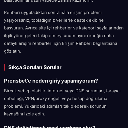
basit adımlar uzun vadede zaman kazandırır.
Rehberi uyguladıktan sonra hâlâ erişim problemi
yaşıyorsanız, topladığınız verilerle destek ekibine
başvurun. Ayrıca site içi rehberler ve kategori sayfalarından
ilgili yönergeleri takip etmeyi unutmayın: örneğin daha
detaylı erişim rehberleri için Erişim Rehberi bağlantısına
göz atın.
Sıkça Sorulan Sorular
Prensbet'e neden giriş yapamıyorum?
Birçok sebep olabilir: internet veya DNS sorunları, tarayıcı
önbelleği, VPN/proxy engeli veya hesap doğrulama
problemi. Yukarıdaki adımları takip ederek sorunun
kaynağını izole edin.
DNS değiştirmek nasıl yardımcı olur?