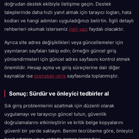
doğrudan destek ekibiyle iletişime geçin. Destek
taleplerinde daha hızlı yanıt almak için tarayıcı logları, hata
kodları ve hangi adımları uyguladığınızı belirtin. İlgili detaylı
rehberleri okumak isterseniz
ilgili yazı
faydalı olacaktır.
Ayrıca site adres değişiklikleri veya güncellemeler için
yayınlanan sayfaları takip edin; örneğin güncel giriş
yönlendirmeleri için güncel adres sayfasını kontrol etmek
önemlidir. Hesap açma ve giriş süreçlerine dair diğer
kaynaklar ise
prensbet-giris
sayfasında toplanmıştır.
Sonuç: Sürdür ve önleyici tedbirler al
Sık giriş problemlerini azaltmak için düzenli olarak
uygulamayı ve tarayıcıyı güncel tutun, güvenlik
doğrulamalarını etkinleştirin ve kritik belge kopyalarını
güvenli bir yerde saklayın. Benim tecrübeme göre, önleyici