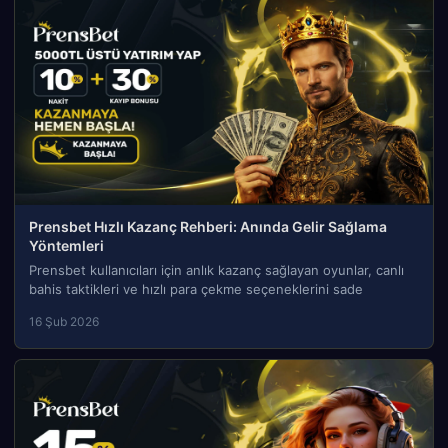
Prensbet Hızlı Kazanç Rehberi: Anında Gelir Sağlama
Yöntemleri
Prensbet kullanıcıları için anlık kazanç sağlayan oyunlar, canlı
bahis taktikleri ve hızlı para çekme seçeneklerini sade
16 Şub 2026