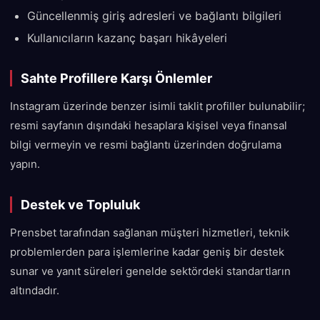
Güncellenmiş giriş adresleri ve bağlantı bilgileri
Kullanıcıların kazanç başarı hikâyeleri
Sahte Profillere Karşı Önlemler
Instagram üzerinde benzer isimli taklit profiller bulunabilir;
resmi sayfanın dışındaki hesaplara kişisel veya finansal
bilgi vermeyin ve resmi bağlantı üzerinden doğrulama
yapın.
Destek ve Topluluk
Prensbet tarafından sağlanan müşteri hizmetleri, teknik
problemlerden para işlemlerine kadar geniş bir destek
sunar ve yanıt süreleri genelde sektördeki standartların
altındadır.