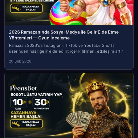
2026 Ramazanında Sosyal Medya ile Gelir Elde Etme
Yöntemleri — Oyun İnceleme
Ramazan 2026'da Instagram, TikTok ve YouTube Shorts
üzerinden nasıl gelir elde edilir; içerik fikirleri, etkileşim artır
20 Şub 2026