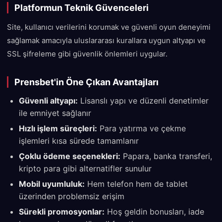
Platformun Teknik Güvenceleri
Site, kullanıcı verilerini korumak ve güvenli oyun deneyimi
sağlamak amacıyla uluslararası kurallara uygun altyapı ve
SSL şifreleme gibi güvenlik önlemleri uygular.
Prensbet'in Öne Çıkan Avantajları
Güvenli altyapı:
Lisanslı yapı ve düzenli denetimler
ile emniyet sağlanır
Hızlı işlem süreçleri:
Para yatırma ve çekme
işlemleri kısa sürede tamamlanır
Çoklu ödeme seçenekleri:
Papara, banka transferi,
kripto para gibi alternatifler sunulur
Mobil uyumluluk:
Hem telefon hem de tablet
üzerinden problemsiz erişim
Sürekli promosyonlar:
Hoş geldin bonusları, iade