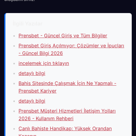
İlgili Yazılar
Prensbet - Güncel Giriş ve Tüm Bilgiler
Prensbet Giriş Açılmıyor: Çözümler ve İpuçları
- Güncel Bilgi 2026
incelemek için tıklayın
detaylı bilgi
Bahis Sitesinde Çalışmak İçin Ne Yapmalı -
Prensbet Kariyer
detaylı bilgi
Prensbet Müşteri Hizmetleri İletişim Yolları
2026 - Kullanım Rehberi
Canlı Bahiste Handikap: Yüksek Orandan