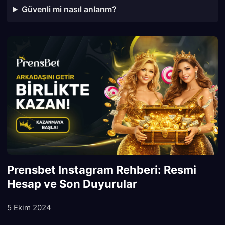
Güvenli mi nasıl anlarım?
Prensbet Instagram Rehberi: Resmi
Hesap ve Son Duyurular
5 Ekim 2024