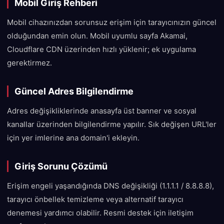
Mobil Giriş Rehberi
Mobil cihazınızdan sorunsuz erişim için tarayıcınızın güncel
olduğundan emin olun. Mobil uyumlu sayfa Akamai,
Cloudflare CDN üzerinden hızlı yüklenir; ek uygulama
gerektirmez.
Güncel Adres Bilgilendirme
Adres değişikliklerinde anasayfa üst banner ve sosyal
kanallar üzerinden bilgilendirme yapılır. Sık değişen URL'ler
için yer imlerine ana domain'i ekleyin.
Giriş Sorunu Çözümü
Erişim engeli yaşandığında DNS değişikliği (1.1.1.1 / 8.8.8.8),
tarayıcı önbellek temizleme veya alternatif tarayıcı
denemesi yardımcı olabilir. Resmi destek için iletişim