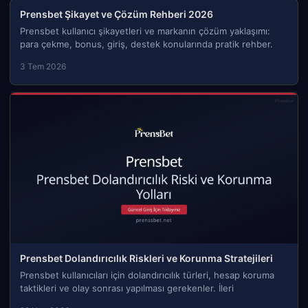
Prensbet Şikayet ve Çözüm Rehberi 2026
Prensbet kullanıcı şikayetleri ve markanın çözüm yaklaşımı:
para çekme, bonus, giriş, destek konularında pratik rehber.
3 Tem 2026
Prensbet Dolandırıcılık Riskleri ve Korunma Stratejileri
Prensbet kullanıcıları için dolandırıcılık türleri, hesap koruma
taktikleri ve olay sonrası yapılması gerekenler. İleri