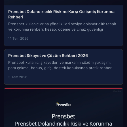
Prensbet Dolandırıcılık Riskine Karşı Gelişmiş Korunma
Rehberi
Prensbet kullanıcılarına yönelik ileri seviye dolandırıcılık tespit
ve korunma rehberi; hesap, ödeme ve cihaz güvenliği
11 Tem 2026
Prensbet Şikayet ve Çözüm Rehberi 2026
Prensbet kullanıcı şikayetleri ve markanın çözüm yaklaşımı:
para çekme, bonus, giriş, destek konularında pratik rehber.
3 Tem 2026