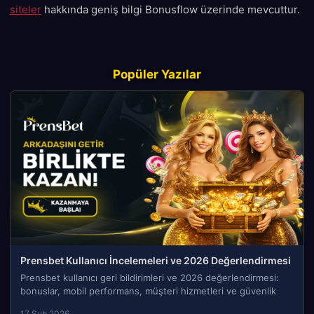
siteler
hakkında geniş bilgi Bonusflow üzerinde mevcuttur.
Popüler Yazılar
Prensbet Kullanıcı İncelemeleri ve 2026 Değerlendirmesi
Prensbet kullanıcı geri bildirimleri ve 2026 değerlendirmesi:
bonuslar, mobil performans, müşteri hizmetleri ve güvenlik
17 Şub 2026