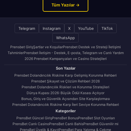
Tüm Yazılar →
Telegram
Instagram
X
YouTube
TikTok
WhatsApp
Prensbet Giriş
Şartlar ve Koşullar
Prensbet Destek ve Strateji İletişimi
Tahminler
Prensbet İletişim - Destek, E-posta, Telegram ve Canlı Yardım
2026 Prensbet Kampanyaları ve Casino Stratejileri
Son Yazılar
Prensbet Dolandırıcılık Riskine Karşı Gelişmiş Korunma Rehberi
Prensbet Şikayet ve Çözüm Rehberi 2026
Prensbet Dolandırıcılık Riskleri ve Korunma Stratejileri
Dünya Kupası 2026: Büyük Ödül Kasası Açılıyor
Bonus, Giriş ve Güvenlik Açısından Site Karşılaştırması
Prensbet Dolandırıcılık Riskine Karşı İleri Seviye Korunma Rehberi
Kategoriler
PrensBet Güncel Giriş
PrensBet Bonus
PrensBet Slot Oyunları
PrensBet Canlı Casino
PrensBet Canlı Bahis
PrensBet Güvenilir mi
PrensBet Üyelik & Kayıt
PrensBet Para Yatırma & Çekme