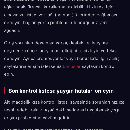
ağlarındaki firewall kurallarına takılabilir. Hızlı test için
cihazınızı kişisel veri ağı (hotspot) üzerinden bağlamayı
deneyin; bağlanıyorsa problem bulunduğunuz yerel
ağdadır.
Giriş sorunları devam ediyorsa, destek ile iletişime
geçmeden önce tarayıcı önbelleğini temizleyin ve tekrar
deneyin. Ayrıca promosyonlar veya bonuslarla ilgili açılış
sayfalarına erişim isterseniz
bonuslar
sayfasını kontrol
edin.
Son kontrol listesi: yaygın hataları önleyin
Altı maddelik kısa kontrol listesi sayesinde sorunları hızlıca
tespit edebilirsiniz. Aşağıdaki maddeleri uygulamak çoğu
erişim problemine çözüm getirir.