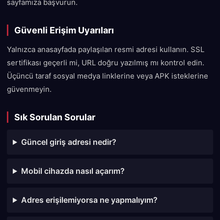
sayfamıza başvurun.
Güvenli Erişim Uyarıları
Yalnızca anasayfada paylaşılan resmi adresi kullanın. SSL
sertifikası geçerli mi, URL doğru yazılmış mı kontrol edin.
Üçüncü taraf sosyal medya linklerine veya APK isteklerine
güvenmeyin.
Sık Sorulan Sorular
Güncel giriş adresi nedir?
Mobil cihazda nasıl açarım?
Adres erişilemiyorsa ne yapmalıyım?