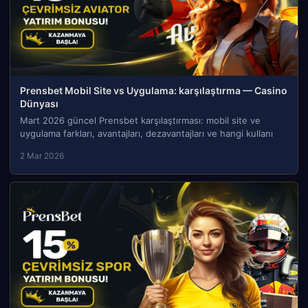
Prensbet Mobil Site vs Uygulama: karşılaştırma — Casino
Dünyası
Mart 2026 güncel Prensbet karşılaştırması: mobil site ve
uygulama farkları, avantajları, dezavantajları ve hangi kullanı
2 Mar 2026