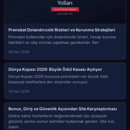
Prensbet Dolandırıcılık Riskleri ve Korunma Stratejileri
Prensbet kullanıcıları için dolandırıcılık türleri, hesap koruma
taktikleri ve olay sonrası yapılması gerekenler. İleri
28 Haz 2026
Dünya Kupası 2026: Büyük Ödül Kasası Açılıyor
Dünya Kupası 2026 boyunca prenssbet.net büyük ödül
kasasıyla taraftarlara dev sürprizler sunuyor.
16 Haz 2026
Bonus, Giriş ve Güvenlik Açısından Site Karşılaştırması
Online bahis hizmetlerini değerlendirmek için yüzeysel
görüntü yerine somut metrikler kullanmak gerekir. Site hızı,
ödem