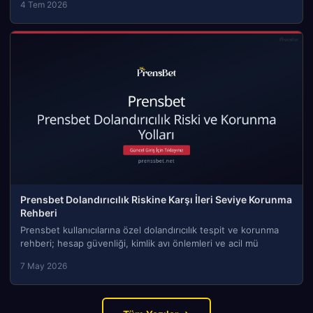
4 Tem 2026
Prensbet Dolandırıcılık Riskine Karşı İleri Seviye Korunma
Rehberi
Prensbet kullanıcılarına özel dolandırıcılık tespit ve korunma
rehberi; hesap güvenliği, kimlik avı önlemleri ve acil mü
7 May 2026