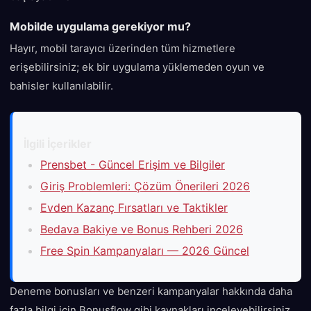
Mobilde uygulama gerekiyor mu?
Hayır, mobil tarayıcı üzerinden tüm hizmetlere
erişebilirsiniz; ek bir uygulama yüklemeden oyun ve
bahisler kullanılabilir.
İlgili İçerikler
Prensbet - Güncel Erişim ve Bilgiler
Giriş Problemleri: Çözüm Önerileri 2026
Evden Kazanç Fırsatları ve Taktikler
Bedava Bakiye ve Bonus Rehberi 2026
Free Spin Kampanyaları — 2026 Güncel
Deneme bonusları ve benzeri kampanyalar hakkında daha
fazla bilgi için Bonusflow gibi kaynakları inceleyebilirsiniz.