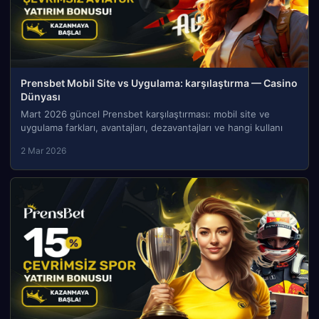
Prensbet Mobil Site vs Uygulama: karşılaştırma — Casino
Dünyası
Mart 2026 güncel Prensbet karşılaştırması: mobil site ve
uygulama farkları, avantajları, dezavantajları ve hangi kullanı
2 Mar 2026