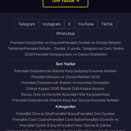
Tüm Yazılar →
Telegram
Instagram
X
YouTube
TikTok
WhatsApp
Prensbet Giriş
Şartlar ve Koşullar
Prensbet Destek ve Strateji İletişimi
Tahminler
Prensbet İletişim - Destek, E-posta, Telegram ve Canlı Yardım
2026 Prensbet Kampanyaları ve Casino Stratejileri
Son Yazılar
Prensbet Dolandırıcılık Riskine Karşı Gelişmiş Korunma Rehberi
Prensbet Şikayet ve Çözüm Rehberi 2026
Prensbet Dolandırıcılık Riskleri ve Korunma Stratejileri
Dünya Kupası 2026: Büyük Ödül Kasası Açılıyor
Bonus, Giriş ve Güvenlik Açısından Site Karşılaştırması
Prensbet Dolandırıcılık Riskine Karşı İleri Seviye Korunma Rehberi
Kategoriler
PrensBet Güncel Giriş
PrensBet Bonus
PrensBet Slot Oyunları
PrensBet Canlı Casino
PrensBet Canlı Bahis
PrensBet Güvenilir mi
PrensBet Üyelik & Kayıt
PrensBet Para Yatırma & Çekme