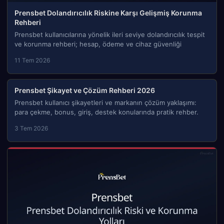
Prensbet Dolandırıcılık Riskine Karşı Gelişmiş Korunma
Rehberi
Prensbet kullanıcılarına yönelik ileri seviye dolandırıcılık tespit
ve korunma rehberi; hesap, ödeme ve cihaz güvenliği
11 Tem 2026
Prensbet Şikayet ve Çözüm Rehberi 2026
Prensbet kullanıcı şikayetleri ve markanın çözüm yaklaşımı:
para çekme, bonus, giriş, destek konularında pratik rehber.
3 Tem 2026