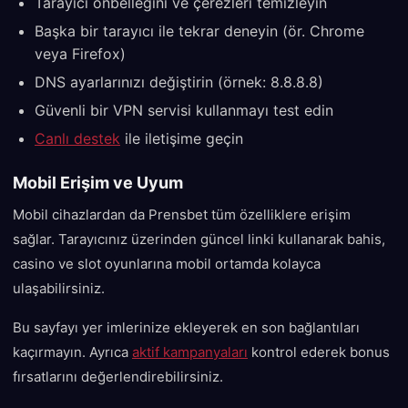
Tarayıcı önbelleğini ve çerezleri temizleyin
Başka bir tarayıcı ile tekrar deneyin (ör. Chrome
veya Firefox)
DNS ayarlarınızı değiştirin (örnek: 8.8.8.8)
Güvenli bir VPN servisi kullanmayı test edin
Canlı destek
ile iletişime geçin
Mobil Erişim ve Uyum
Mobil cihazlardan da Prensbet tüm özelliklere erişim
sağlar. Tarayıcınız üzerinden güncel linki kullanarak bahis,
casino ve slot oyunlarına mobil ortamda kolayca
ulaşabilirsiniz.
Bu sayfayı yer imlerinize ekleyerek en son bağlantıları
kaçırmayın. Ayrıca
aktif kampanyaları
kontrol ederek bonus
fırsatlarını değerlendirebilirsiniz.