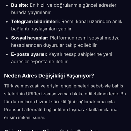
Bu site:
En hızlı ve doğrulanmış güncel adresler
burada yayımlanır
Telegram bildirimleri:
Resmi kanal üzerinden anlık
bağlantı paylaşımları yapılır
Sosyal hesaplar:
Platformun resmi sosyal medya
hesaplarından duyurular takip edilebilir
E-posta uyarısı:
Kayıtlı hesap sahiplerine yeni
adresler e-posta ile iletilir
Neden Adres Değişikliği Yaşanıyor?
Türkiye mevzuatı ve erişim engellemeleri sebebiyle bahis
sitelerinin URL'leri zaman zaman bloke edilebilmektedir. Bu
tür durumlarda hizmet sürekliliğini sağlamak amacıyla
Prensbet alternatif bağlantılara taşınarak kullanıcılarına
erişim imkanı sunar.