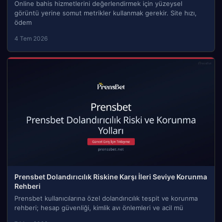
Online bahis hizmetlerini değerlendirmek için yüzeysel
görüntü yerine somut metrikler kullanmak gerekir. Site hızı,
ödem
4 Tem 2026
Prensbet Dolandırıcılık Riskine Karşı İleri Seviye Korunma
Rehberi
Prensbet kullanıcılarına özel dolandırıcılık tespit ve korunma
rehberi; hesap güvenliği, kimlik avı önlemleri ve acil mü