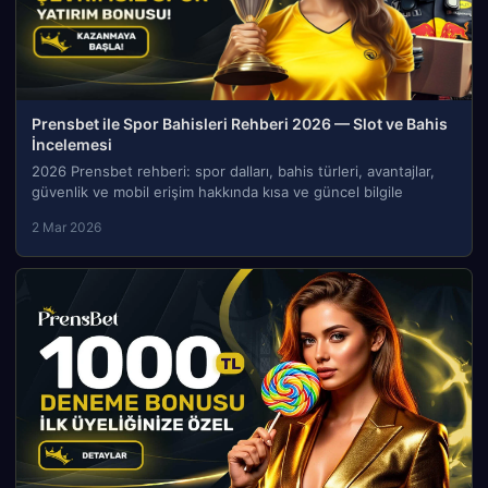
Prensbet ile Spor Bahisleri Rehberi 2026 — Slot ve Bahis
İncelemesi
2026 Prensbet rehberi: spor dalları, bahis türleri, avantajlar,
güvenlik ve mobil erişim hakkında kısa ve güncel bilgile
2 Mar 2026