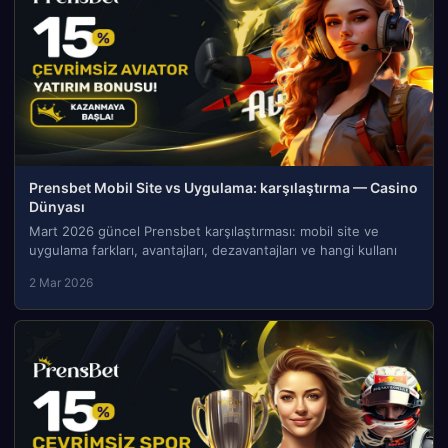
Prensbet Mobil Site vs Uygulama: karşılaştırma — Casino
Dünyası
Mart 2026 güncel Prensbet karşılaştırması: mobil site ve
uygulama farkları, avantajları, dezavantajları ve hangi kullanı
2 Mar 2026