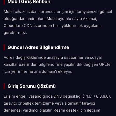
Mobil Giriş Rehberi
Mobil cihazınızdan sorunsuz erişim için tarayıcınızın güncel
olduğundan emin olun. Mobil uyumlu sayfa Akamai,
Cloudflare CDN üzerinden hızlı yüklenir; ek uygulama
gerektirmez.
Güncel Adres Bilgilendirme
Adres değişikliklerinde anasayfa üst banner ve sosyal
kanallar üzerinden bilgilendirme yapılır. Sık değişen URL'ler
için yer imlerine ana domain'i ekleyin.
Giriş Sorunu Çözümü
Erişim engeli yaşandığında DNS değişikliği (1.1.1.1 / 8.8.8.8),
tarayıcı önbellek temizleme veya alternatif tarayıcı
denemesi yardımcı olabilir. Resmi destek için iletişim