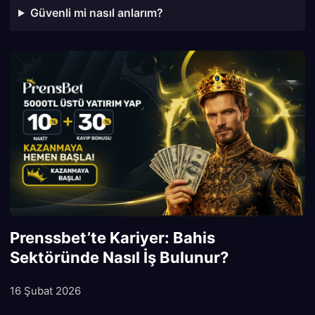
Güvenli mi nasıl anlarım?
Prenssbet’te Kariyer: Bahis
Sektöründe Nasıl İş Bulunur?
16 Şubat 2026