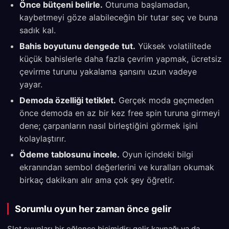
Önce bütçeni belirle.
Oturuma başlamadan,
kaybetmeyi göze alabileceğin bir tutar seç ve buna
sadık kal.
Bahis boyutunu dengede tut.
Yüksek volatilitede
küçük bahislerle daha fazla çevrim yapmak, ücretsiz
çevirme turunu yakalama şansını uzun vadeye
yayar.
Demoda özelliği tetiklet.
Gerçek moda geçmeden
önce demoda en az bir kez free spin turuna girmeyi
dene; çarpanların nasıl birleştiğini görmek işini
kolaylaştırır.
Ödeme tablosunu incele.
Oyun içindeki bilgi
ekranından sembol değerlerini ve kuralları okumak
birkaç dakikanı alır ama çok şey öğretir.
Sorumlu oyun her zaman önce gelir
Slot oyunları bir eğlence biçimidir; gelir kaynağı ya da