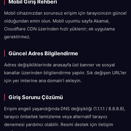
Mobil Giriş Rehberi
Mobil cihazınızdan sorunsuz erişim için tarayıcınızın güncel
olduğundan emin olun. Mobil uyumlu sayfa Akamai,
Cloudflare CDN üzerinden hızlı yüklenir; ek uygulama
gerektirmez.
Güncel Adres Bilgilendirme
Adres değişikliklerinde anasayfa üst banner ve sosyal
kanallar üzerinden bilgilendirme yapılır. Sık değişen URL'ler
için yer imlerine ana domain'i ekleyin.
Giriş Sorunu Çözümü
Erişim engeli yaşandığında DNS değişikliği (1.1.1.1 / 8.8.8.8),
tarayıcı önbellek temizleme veya alternatif tarayıcı
denemesi yardımcı olabilir. Resmi destek için iletişim