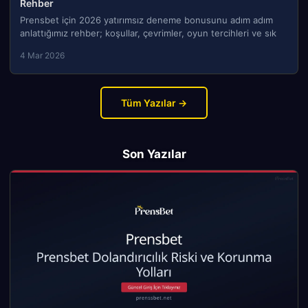
Rehber
Prensbet için 2026 yatırımsız deneme bonusunu adım adım
anlattığımız rehber; koşullar, çevrimler, oyun tercihleri ve sık
4 Mar 2026
Tüm Yazılar →
Son Yazılar