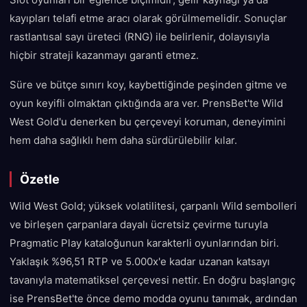
kayıpları telafi etme aracı olarak görülmemelidir. Sonuçlar
rastlantısal sayı üreteci (RNG) ile belirlenir, dolayısıyla
hiçbir strateji kazanmayı garanti etmez.
Süre ve bütçe sınırı koy, kaybettiğinde peşinden gitme ve
oyun keyifli olmaktan çıktığında ara ver. PrensBet'te Wild
West Gold'u denerken bu çerçeveyi koruman, deneyimini
hem daha sağlıklı hem daha sürdürülebilir kılar.
Özetle
Wild West Gold; yüksek volatilitesi, çarpanlı Wild sembolleri
ve birleşen çarpanlara dayalı ücretsiz çevirme turuyla
Pragmatic Play kataloğunun karakterli oyunlarından biri.
Yaklaşık %96,51 RTP ve 5.000x'e kadar uzanan katsayı
tavanıyla matematiksel çerçevesi nettir. En doğru başlangıç
ise PrensBet'te önce demo modda oyunu tanımak, ardından