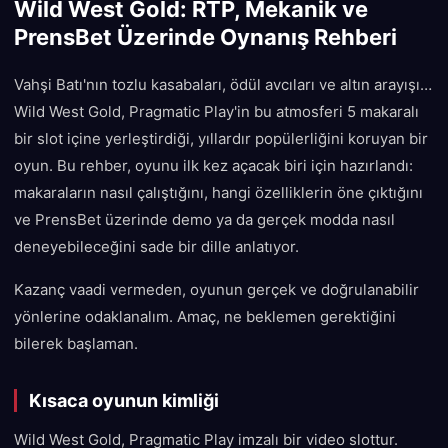
Wild West Gold: RTP, Mekanik ve
PrensBet Üzerinde Oynanış Rehberi
Vahşi Batı'nın tozlu kasabaları, ödül avcıları ve altın arayışı…
Wild West Gold, Pragmatic Play'in bu atmosferi 5 makaralı
bir slot içine yerleştirdiği, yıllardır popülerliğini koruyan bir
oyun. Bu rehber, oyunu ilk kez açacak biri için hazırlandı:
makaraların nasıl çalıştığını, hangi özelliklerin öne çıktığını
ve PrensBet üzerinde demo ya da gerçek modda nasıl
deneyebileceğini sade bir dille anlatıyor.
Kazanç vaadi vermeden, oyunun gerçek ve doğrulanabilir
yönlerine odaklanalım. Amaç, ne beklemen gerektiğini
bilerek başlaman.
Kısaca oyunun kimliği
Wild West Gold, Pragmatic Play imzalı bir video slottur.