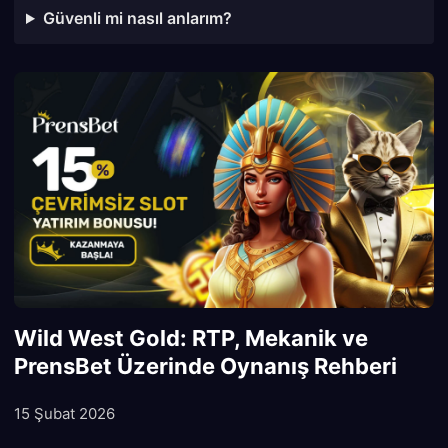
Güvenli mi nasıl anlarım?
Wild West Gold: RTP, Mekanik ve
PrensBet Üzerinde Oynanış Rehberi
15 Şubat 2026