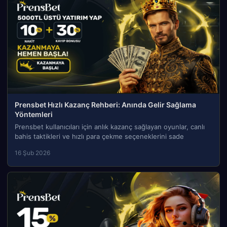
Prensbet Hızlı Kazanç Rehberi: Anında Gelir Sağlama
Yöntemleri
Prensbet kullanıcıları için anlık kazanç sağlayan oyunlar, canlı
bahis taktikleri ve hızlı para çekme seçeneklerini sade
16 Şub 2026