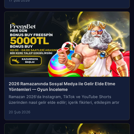
17 Şub 2026
2026 Ramazanında Sosyal Medya ile Gelir Elde Etme
Yöntemleri — Oyun İnceleme
Ramazan 2026'da Instagram, TikTok ve YouTube Shorts
üzerinden nasıl gelir elde edilir; içerik fikirleri, etkileşim artır
20 Şub 2026