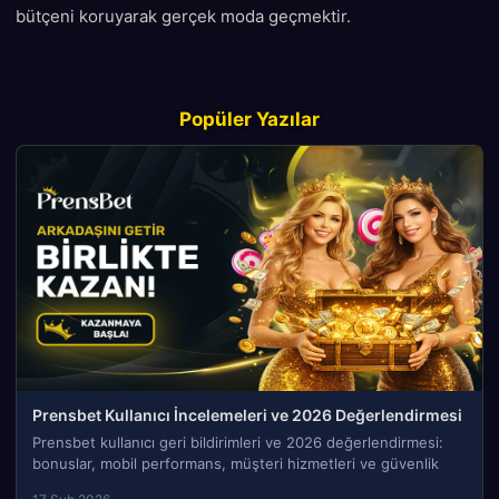
bütçeni koruyarak gerçek moda geçmektir.
Popüler Yazılar
Prensbet Kullanıcı İncelemeleri ve 2026 Değerlendirmesi
Prensbet kullanıcı geri bildirimleri ve 2026 değerlendirmesi:
bonuslar, mobil performans, müşteri hizmetleri ve güvenlik