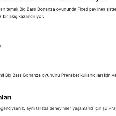
man temalı Big Bass Bonanza oyununda Fixed paylines sistem
 bir akış kazandırıyor.
r
şimi Big Bass Bonanza oyununu Prensbet kullanıcıları için v
nları
endiyseniz, aynı tarzda deneyimler yaşamanız için şu Pragm