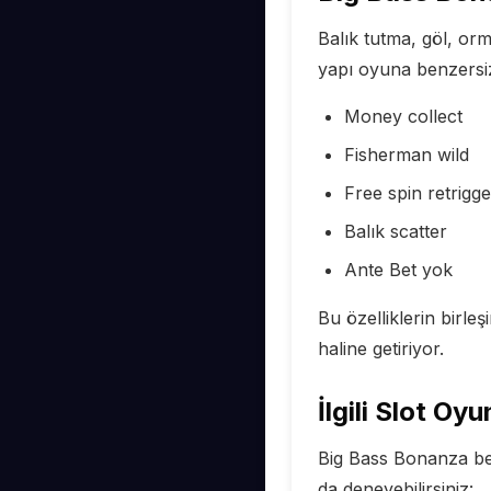
Balık tutma, göl, or
yapı oyuna benzersiz
Money collect
Fisherman wild
Free spin retrigge
Balık scatter
Ante Bet yok
Bu özelliklerin birle
haline getiriyor.
İlgili Slot Oyu
Big Bass Bonanza beğ
da deneyebilirsiniz: