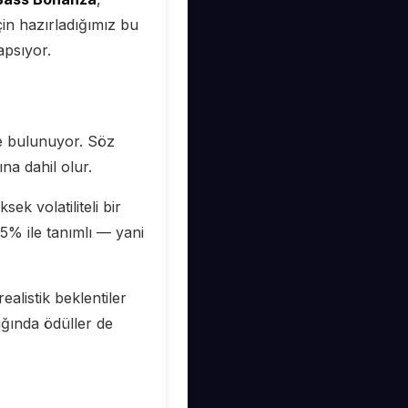
çin hazırladığımız bu
apsıyor.
e bulunuyor. Söz
na dahil olur.
ek volatiliteli bir
5% ile tanımlı — yani
ealistik beklentiler
ığında ödüller de