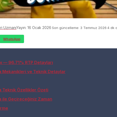
Yayın:
16 Ocak 2026
eri Uzmanı
Son güncelleme:
3 Temmuz 2026
4
dk 
WhatsApp
ı — 96.71% RTP Detayları
 Mekanikleri ve Teknik Detaylar
Teknik Özellikler Özeti
 ile Geçireceğiniz Zaman
irme