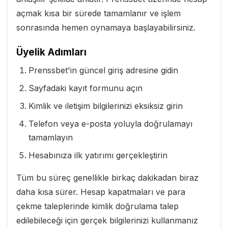
açmak kısa bir sürede tamamlanır ve işlem
sonrasında hemen oynamaya başlayabilirsiniz.
Üyelik Adımları
Prenssbet'in güncel giriş adresine gidin
Sayfadaki kayıt formunu açın
Kimlik ve iletişim bilgilerinizi eksiksiz girin
Telefon veya e-posta yoluyla doğrulamayı
tamamlayın
Hesabınıza ilk yatırımı gerçekleştirin
Tüm bu süreç genellikle birkaç dakikadan biraz
daha kısa sürer. Hesap kapatmaları ve para
çekme taleplerinde kimlik doğrulama talep
edilebileceği için gerçek bilgilerinizi kullanmanız