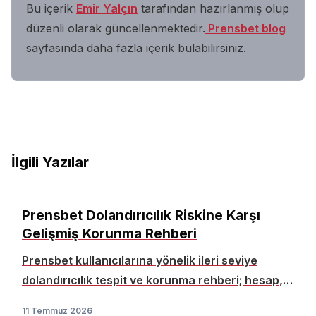
Bu içerik
Emir Yalçın
tarafından
hazırlanmış olup
düzenli olarak güncellenmektedir.
Prensbet
blog
sayfasında daha fazla içerik bulabilirsiniz.
İlgili Yazılar
Prensbet Dolandırıcılık Riskine Karşı
Gelişmiş Korunma Rehberi
Prensbet kullanıcılarına yönelik ileri seviye
dolandırıcılık tespit ve korunma rehberi; hesap,
ödeme ve cihaz güvenliği için uygulamalı adımlar.
11 Temmuz 2026