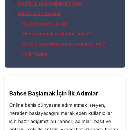
Platform Avantajlarının Özeti
Sık Sorulan Sorular
Bu site güvenilir mi?
Hesap açmak ne kadar sürer?
Mobil üzerinden erişim mümkün mü?
İlgili Yazılar
Bahse Başlamak İçin İlk Adımlar
Online bahis dünyasına adım atmak isteyen,
nereden başlayacağını merak eden kullanıcılar
için hazırladığımız bu rehber, adımları basit ve
anlaşılır şekilde anlatır. Prenssbet üzerinde hesap