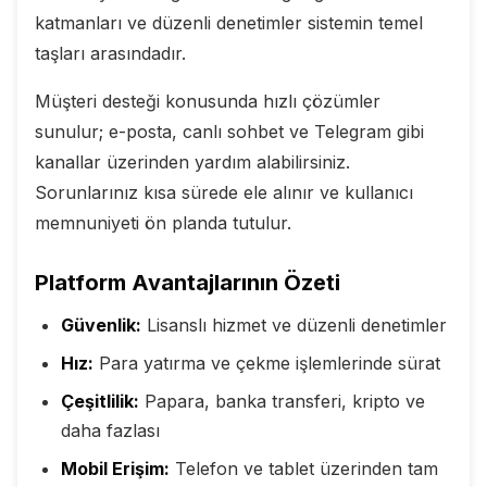
katmanları ve düzenli denetimler sistemin temel
taşları arasındadır.
Müşteri desteği konusunda hızlı çözümler
sunulur; e-posta, canlı sohbet ve Telegram gibi
kanallar üzerinden yardım alabilirsiniz.
Sorunlarınız kısa sürede ele alınır ve kullanıcı
memnuniyeti ön planda tutulur.
Platform Avantajlarının Özeti
Güvenlik:
Lisanslı hizmet ve düzenli denetimler
Hız:
Para yatırma ve çekme işlemlerinde sürat
Çeşitlilik:
Papara, banka transferi, kripto ve
daha fazlası
Mobil Erişim:
Telefon ve tablet üzerinden tam