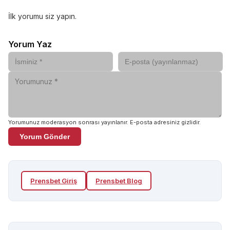
İlk yorumu siz yapın.
Yorum Yaz
Yorumunuz moderasyon sonrası yayınlanır. E-posta adresiniz gizlidir.
Yorum Gönder
Prensbet
Giriş
Prensbet
Blog