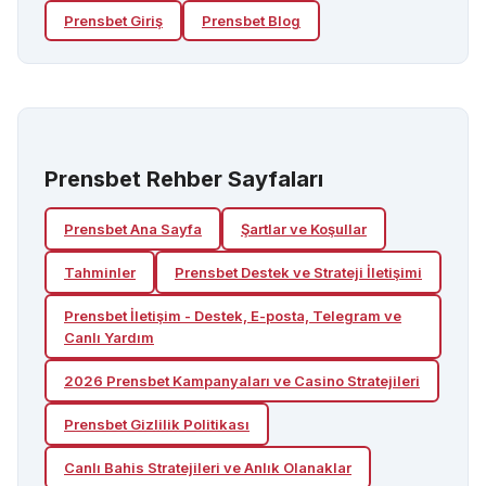
Prensbet
Giriş
Prensbet
Blog
Prensbet
Rehber Sayfaları
Prensbet
Ana Sayfa
Şartlar ve Koşullar
Tahminler
Prensbet Destek ve Strateji İletişimi
Prensbet İletişim - Destek, E-posta, Telegram ve
Canlı Yardım
2026 Prensbet Kampanyaları ve Casino Stratejileri
Prensbet Gizlilik Politikası
Canlı Bahis Stratejileri ve Anlık Olanaklar