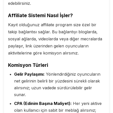
edebilirsiniz.
Affiliate Sistemi Nasıl İşler?
Kayıt olduğunuz affiliate program size özel bir
takip bağlantısı sağlar. Bu bağlantıyı bloglarda,
sosyal ağlarda, videolarda veya diğer mecralarda
paylaşır, link üzerinden gelen oyuncuların
aktivitelerine göre komisyon alırsınız.
Komisyon Türleri
Gelir Paylaşımı:
Yönlendirdiğiniz oyuncuların
net gelirinin belirli bir yüzdesini sürekli olarak
alırsınız; uzun vadede sürdürülebilir gelir
sunar.
CPA (Edinim Başına Maliyet):
Her yeni aktive
olan kullanıcı için sabit bir meblağ alırsınız;