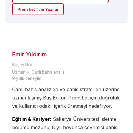
Prensbet
Tüm Yazılar
Emir Yıldırım
Baş Editör
Uzmanlık:
Canlı bahis analizi
9
yıllık deneyim
Canlı bahis analizleri ve bahis stratejileri üzerine
uzmanlaşmış Baş Editör. Prensbet için doğruluk
ve kullanıcı odaklı içerik üretmeyi hedefliyor.
Eğitim & Kariyer:
Sakarya Üniversitesi İşletme
bölümü mezunu; 8 yıl boyunca çevrimiçi bahis