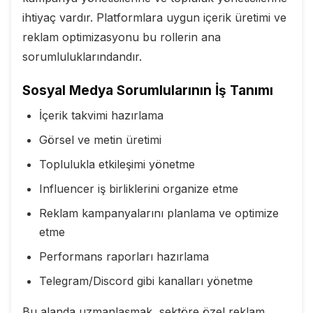
ihtiyaç vardır. Platformlara uygun içerik üretimi ve
reklam optimizasyonu bu rollerin ana
sorumluluklarındandır.
Sosyal Medya Sorumlularının İş Tanımı
İçerik takvimi hazırlama
Görsel ve metin üretimi
Toplulukla etkileşimi yönetme
Influencer iş birliklerini organize etme
Reklam kampanyalarını planlama ve optimize
etme
Performans raporları hazırlama
Telegram/Discord gibi kanalları yönetme
Bu alanda uzmanlaşmak, sektöre özel reklam