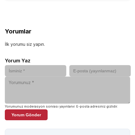
Yorumlar
İlk yorumu siz yapın.
Yorum Yaz
Yorumunuz moderasyon sonrası yayınlanır. E-posta adresiniz gizlidir.
Yorum Gönder