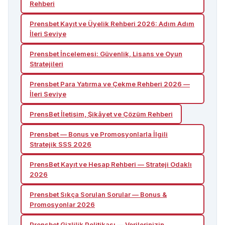
Rehberi
Prensbet Kayıt ve Üyelik Rehberi 2026: Adım Adım
İleri Seviye
Prensbet İncelemesi: Güvenlik, Lisans ve Oyun
Stratejileri
Prensbet Para Yatırma ve Çekme Rehberi 2026 —
İleri Seviye
PrensBet İletişim, Şikâyet ve Çözüm Rehberi
Prensbet — Bonus ve Promosyonlarla İlgili
Stratejik SSS 2026
PrensBet Kayıt ve Hesap Rehberi — Strateji Odaklı
2026
Prensbet Sıkça Sorulan Sorular — Bonus &
Promosyonlar 2026
Prensbet Gizlilik Politikası — Verilerinizin