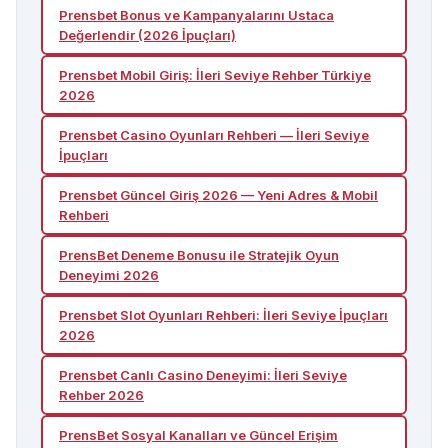
Prensbet Bonus ve Kampanyalarını Ustaca
Değerlendir (2026 İpuçları)
Prensbet Mobil Giriş: İleri Seviye Rehber Türkiye
2026
Prensbet Casino Oyunları Rehberi — İleri Seviye
İpuçları
Prensbet Güncel Giriş 2026 — Yeni Adres & Mobil
Rehberi
PrensBet Deneme Bonusu ile Stratejik Oyun
Deneyimi 2026
Prensbet Slot Oyunları Rehberi: İleri Seviye İpuçları
2026
Prensbet Canlı Casino Deneyimi: İleri Seviye
Rehber 2026
PrensBet Sosyal Kanalları ve Güncel Erişim