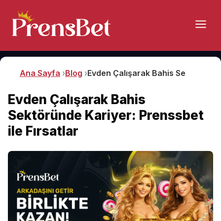
Ana Sayfa
Blog
Evden Çalışarak Bahis Sektöründe K
Evden Çalışarak Bahis
Sektöründe Kariyer: Prenssbet
ile Fırsatlar