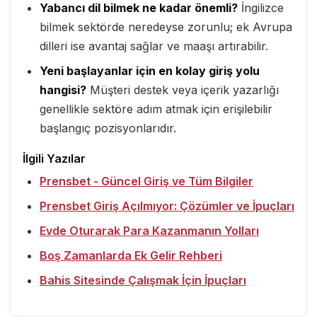
Yabancı dil bilmek ne kadar önemli?
İngilizce
bilmek sektörde neredeyse zorunlu; ek Avrupa
dilleri ise avantaj sağlar ve maaşı artırabilir.
Yeni başlayanlar için en kolay giriş yolu
hangisi?
Müşteri destek veya içerik yazarlığı
genellikle sektöre adım atmak için erişilebilir
başlangıç pozisyonlarıdır.
İlgili Yazılar
Prensbet - Güncel Giriş ve Tüm Bilgiler
Prensbet Giriş Açılmıyor: Çözümler ve İpuçları
Evde Oturarak Para Kazanmanın Yolları
Boş Zamanlarda Ek Gelir Rehberi
Bahis Sitesinde Çalışmak İçin İpuçları