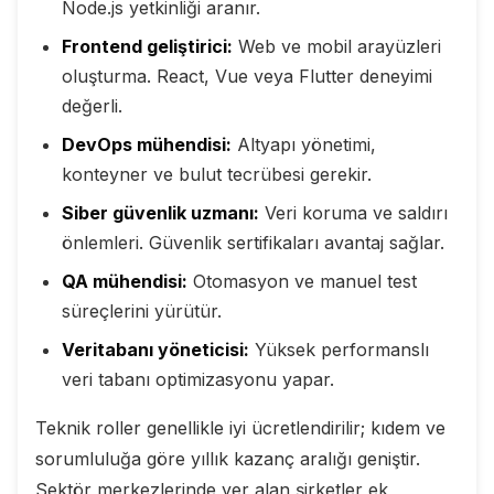
Node.js yetkinliği aranır.
Frontend geliştirici:
Web ve mobil arayüzleri
oluşturma. React, Vue veya Flutter deneyimi
değerli.
DevOps mühendisi:
Altyapı yönetimi,
konteyner ve bulut tecrübesi gerekir.
Siber güvenlik uzmanı:
Veri koruma ve saldırı
önlemleri. Güvenlik sertifikaları avantaj sağlar.
QA mühendisi:
Otomasyon ve manuel test
süreçlerini yürütür.
Veritabanı yöneticisi:
Yüksek performanslı
veri tabanı optimizasyonu yapar.
Teknik roller genellikle iyi ücretlendirilir; kıdem ve
sorumluluğa göre yıllık kazanç aralığı geniştir.
Sektör merkezlerinde yer alan şirketler ek