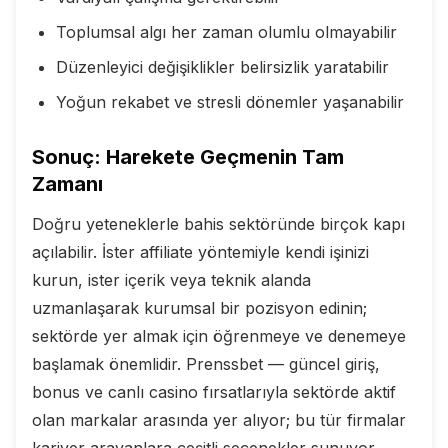
Toplumsal algı her zaman olumlu olmayabilir
Düzenleyici değişiklikler belirsizlik yaratabilir
Yoğun rekabet ve stresli dönemler yaşanabilir
Sonuç: Harekete Geçmenin Tam
Zamanı
Doğru yeteneklerle bahis sektöründe birçok kapı
açılabilir. İster affiliate yöntemiyle kendi işinizi
kurun, ister içerik veya teknik alanda
uzmanlaşarak kurumsal bir pozisyon edinin;
sektörde yer almak için öğrenmeye ve denemeye
başlamak önemlidir. Prenssbet — güncel giriş,
bonus ve canlı casino fırsatlarıyla sektörde aktif
olan markalar arasında yer alıyor; bu tür firmalar
kariyer arayanlara çeşitli seçenekler sunuyor.