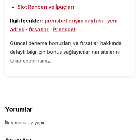
Slot Rehberi ve İpuçları
İlgili İçerikler:
prensbet erişim sayfası
·
yeni
adres
·
fırsatlar
·
Prensbet
Güncel deneme bonusları ve fırsatlar hakkında
detaylı bilgi için bonus sağlayıcılarının sitelerini
takip edebilirsiniz.
Yorumlar
İlk yorumu siz yapın.
Yorum Yaz