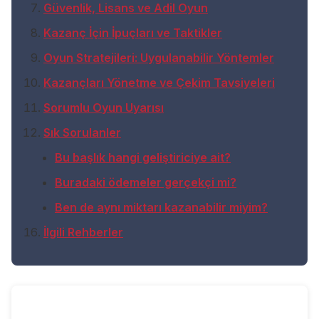
Güvenlik, Lisans ve Adil Oyun
Kazanç İçin İpuçları ve Taktikler
Oyun Stratejileri: Uygulanabilir Yöntemler
Kazançları Yönetme ve Çekim Tavsiyeleri
Sorumlu Oyun Uyarısı
Sık Sorulanler
Bu başlık hangi geliştiriciye ait?
Buradaki ödemeler gerçekçi mi?
Ben de aynı miktarı kazanabilir miyim?
İlgili Rehberler