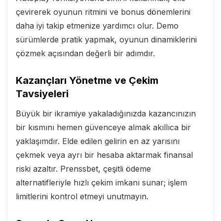
çevirerek oyunun ritmini ve bonus dönemlerini
daha iyi takip etmenize yardımcı olur. Demo
sürümlerde pratik yapmak, oyunun dinamiklerini
çözmek açısından değerli bir adımdır.
Kazançları Yönetme ve Çekim
Tavsiyeleri
Büyük bir ikramiye yakaladığınızda kazancınızın
bir kısmını hemen güvenceye almak akıllıca bir
yaklaşımdır. Elde edilen gelirin en az yarısını
çekmek veya ayrı bir hesaba aktarmak finansal
riski azaltır. Prenssbet, çeşitli ödeme
alternatifleriyle hızlı çekim imkanı sunar; işlem
limitlerini kontrol etmeyi unutmayın.