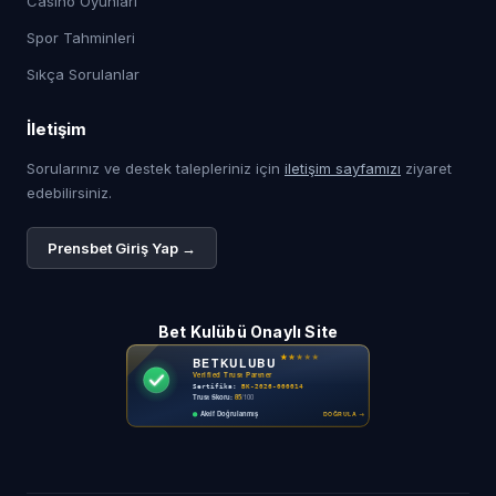
Casino Oyunları
Spor Tahminleri
Sıkça Sorulanlar
İletişim
Sorularınız ve destek talepleriniz için
iletişim sayfamızı
ziyaret
edebilirsiniz.
Prensbet
Giriş Yap →
Bet Kulübü Onaylı Site