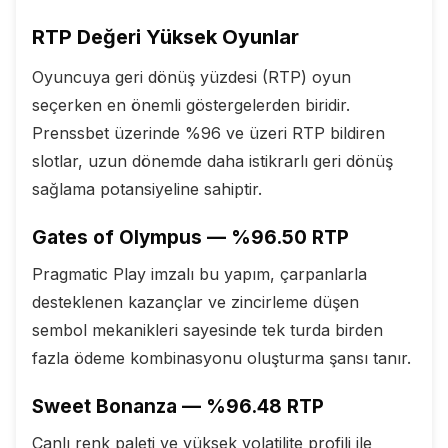
RTP Değeri Yüksek Oyunlar
Oyuncuya geri dönüş yüzdesi (RTP) oyun
seçerken en önemli göstergelerden biridir.
Prenssbet üzerinde %96 ve üzeri RTP bildiren
slotlar, uzun dönemde daha istikrarlı geri dönüş
sağlama potansiyeline sahiptir.
Gates of Olympus — %96.50 RTP
Pragmatic Play imzalı bu yapım, çarpanlarla
desteklenen kazançlar ve zincirleme düşen
sembol mekanikleri sayesinde tek turda birden
fazla ödeme kombinasyonu oluşturma şansı tanır.
Sweet Bonanza — %96.48 RTP
Canlı renk paleti ve yüksek volatilite profili ile