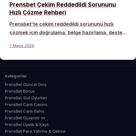
Prensbet Çekim Reddedildi Sorununu
Hızlı Çözme Rehberi
Prensbet'te çekim reddedildi sorununu hızlı
çözmek için doğrulama, belge hazırlama, destek
iletişimi ve itiraz adımlarını içeren ileri seviye
7 Mayıs 2026
rehber.
Kategoriler
PrensBet Güncel Giriş
PrensBet Bonus
PrensBet Slot Oyunları
PrensBet Canlı Casino
PrensBet Canlı Bahis
PrensBet Güvenilir mi
PrensBet Üyelik & Kayıt
PrensBet Para Yatırma & Çekme