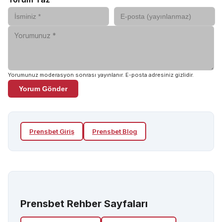
Yorumunuz moderasyon sonrası yayınlanır. E-posta adresiniz gizlidir.
Yorum Gönder
Prensbet
Giriş
Prensbet
Blog
Prensbet
Rehber Sayfaları