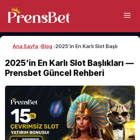
Ana Sayfa
Blog
2025’in En Karlı Slot Başlıkları —
2025’in En Karlı Slot Başlıkları —
Prensbet Güncel Rehberi