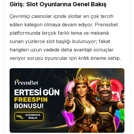
Giriş: Slot Oyunlarına Genel Bakış
Çevrimiçi casinolar içinde slotlar en çok tercih
edilen kategori olmaya devam ediyor. Prenssbet
platformunda birçok farklı tema ve mekanik
sunan yüzlerce slot başlığı bulunuyor; fakat
hangileri uzun vadede daha avantajlı sonuçlar
veriyor sorusu oyuncular için kritik öneme sahip.