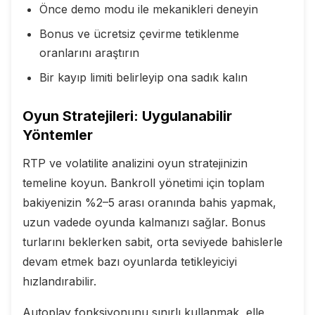
Önce demo modu ile mekanikleri deneyin
Bonus ve ücretsiz çevirme tetiklenme
oranlarını araştırın
Bir kayıp limiti belirleyip ona sadık kalın
Oyun Stratejileri: Uygulanabilir
Yöntemler
RTP ve volatilite analizini oyun stratejinizin
temeline koyun. Bankroll yönetimi için toplam
bakiyenizin %2–5 arası oranında bahis yapmak,
uzun vadede oyunda kalmanızı sağlar. Bonus
turlarını beklerken sabit, orta seviyede bahislerle
devam etmek bazı oyunlarda tetikleyiciyi
hızlandırabilir.
Autoplay fonksiyonunu sınırlı kullanmak, elle