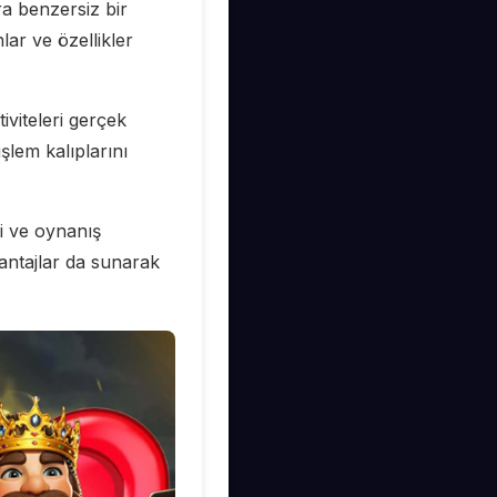
ra benzersiz bir
ar ve özellikler
iviteleri gerçek
şlem kalıplarını
i ve oynanış
antajlar da sunarak