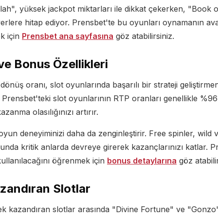
ah", yüksek jackpot miktarları ile dikkat çekerken, "Book o
verlere hitap ediyor. Prensbet'te bu oyunları oynamanın ava
ek için
Prensbet ana sayfasına
göz atabilirsiniz.
ve Bonus Özellikleri
nüş oranı, slot oyunlarında başarılı bir strateji geliştirme
. Prensbet'teki slot oyunlarının RTP oranları genellikle %9
anma olasılığınızı artırır.
 oyun deneyiminizi daha da zenginleştirir. Free spinler, wild 
yunda kritik anlarda devreye girerek kazançlarınızı katlar. Pr
 kullanılacağını öğrenmek için
bonus detaylarına
göz atabilir
zandıran Slotlar
ek kazandıran slotlar arasında "Divine Fortune" ve "Gonzo