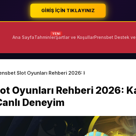
GİRİŞ İÇİN TIKLAYINIZ
Ana Sayfa
Tahminler
Şartlar ve Koşullar
Prensbet Destek ve S
ensbet Slot Oyunları Rehberi 2026: Kazanç İpuçları — Ca
lot Oyunları Rehberi 2026: 
Canlı Deneyim