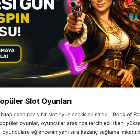
opüler Slot Oyunları
hitap eden geniş bir slot oyun seçkisine sahip. "Book of Ra
opüler oyunlar, oyuncular arasında tercih edilirken, yüks
, oyunculara eğlencenin yanı sıra kazanç sağlama imkanı d