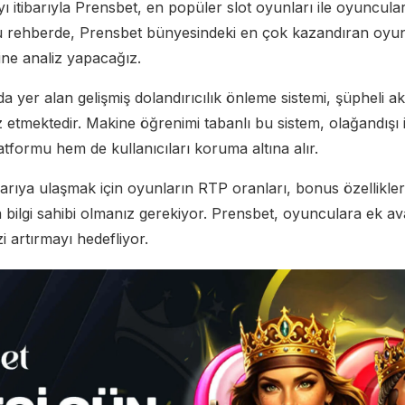
ı itibarıyla Prensbet, en popüler slot oyunları ile oyuncula
 rehberde, Prensbet bünyesindeki en çok kazandıran oyunl
ne analiz yapacağız.
a yer alan gelişmiş dolandırıcılık önleme sistemi, şüpheli akt
 etmektedir. Makine öğrenimi tabanlı bu sistem, olağandışı i
tformu hem de kullanıcıları koruma altına alır.
arıya ulaşmak için oyunların RTP oranları, bonus özellikler
 bilgi sahibi olmanız gerekiyor. Prensbet, oyunculara ek av
i artırmayı hedefliyor.