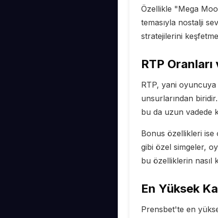
Özellikle "Mega Mool
temasıyla nostalji se
stratejilerini keşfetm
RTP Oranları 
RTP, yani oyuncuya dö
unsurlarından biridir
bu da uzun vadede kaz
Bonus özellikleri ise
gibi özel simgeler, o
bu özelliklerin nasıl
En Yüksek Ka
Prensbet'te en yüks