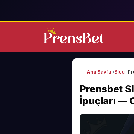
Ana Sayfa
Blog
Pr
Prensbet S
İpuçları — 