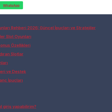
WhatsApp
nları Rehberi 2026: Güncel İpuçları ve Stratejiler
er Slot Oyunları
onus Özellikleri
ıran Slotlar
ları
leri ve Destek
anç İpuçları
l giriş yapabilirim?