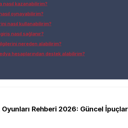
a nasıl kazanabilirim?
asıl oynayabilirim?
ini nasıl kullanabilirim?
giriş nasıl sağlanır?
lgilerini nereden alabilirim?
edya hesaplarından destek alabilirim?
 Oyunları Rehberi 2026: Güncel İpuçlar