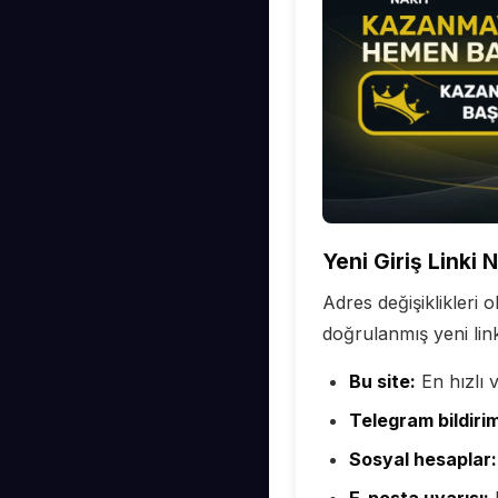
Yeni Giriş Linki 
Adres değişiklikleri
doğrulanmış yeni linkl
Bu site:
En hızlı 
Telegram bildirim
Sosyal hesaplar: