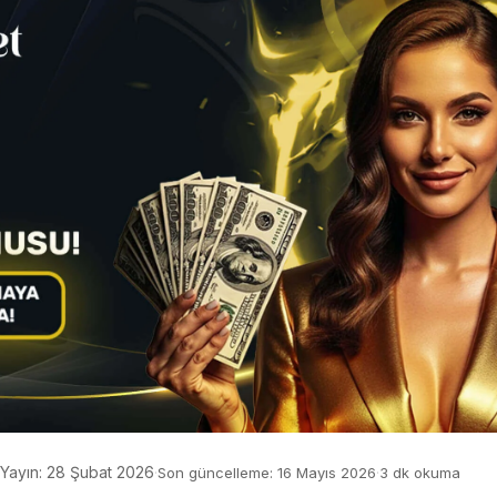
Yayın:
28 Şubat 2026
Son güncelleme:
16 Mayıs 2026
3
dk okuma