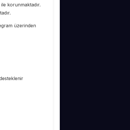
 ile korunmaktadır.
adır.
elegram üzerinden
desteklenir