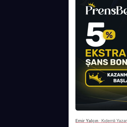
Emir Yalçın
·
Kıdemli Yazar