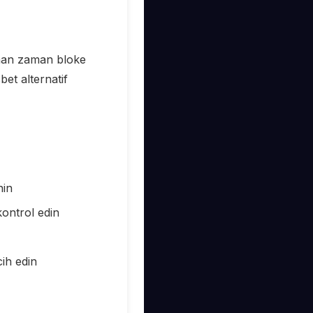
zaman zaman bloke
et alternatif
nin
ontrol edin
ih edin