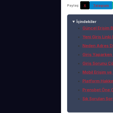
Paylaş:
X
Telegram
İçindekiler
Güncel Erişim B
Yeni Giriş Linki
Neden Adres De
Giriş Yaparken 
Giriş Sorunu Ç
Mobil Erişim v
Platform Hakkı
Prensbet Öne Ç
Sık Sorulan Sor