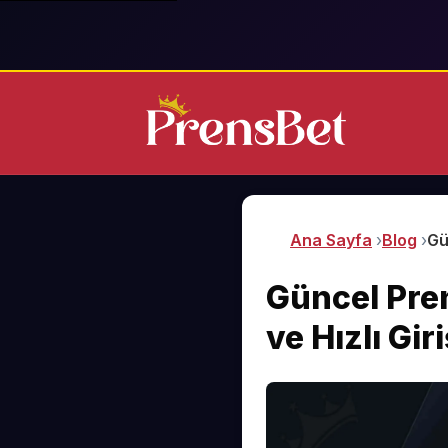
Ana Sayfa
Blog
Gü
Güncel Pren
ve Hızlı Gir