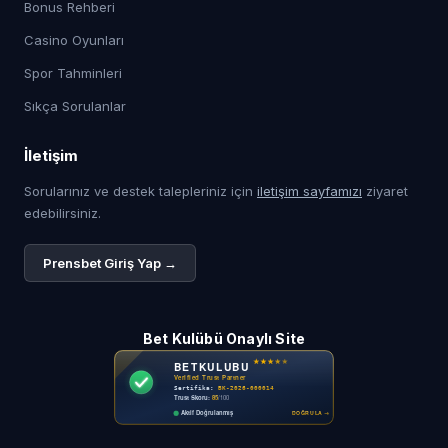
Bonus Rehberi
Casino Oyunları
Spor Tahminleri
Sıkça Sorulanlar
İletişim
Sorularınız ve destek talepleriniz için
iletişim sayfamızı
ziyaret
edebilirsiniz.
Prensbet
Giriş Yap →
Bet Kulübü Onaylı Site