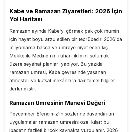
Kabe ve Ramazan Ziyaretleri: 2026 İçin
Yol Haritası
Ramazan ayında Kabe'yi görmek pek çok mümin
için hayat boyu arzu edilen bir tecrübedir. 2026'da
milyonlarca hacca ve umreye niyet eden kişi,
Mekke ile Medine'nin ruhani iklimini solumak
üzere seyahat planları yapıyor. Bu yazıda
ramazan umresi, Kabe çevresinde yaşanan
atmosfer ve kutsal mekânlara dair temel bilgiler
derlenmiştir.
Ramazan Umresinin Manevi Değeri
Peygamber Efendimiz'in sözlerine dayandırılan
uygulamalar ramazan umresini özel kılar; bu
ibadetin fazileti birçok kaynakta vurgulanır. 2026