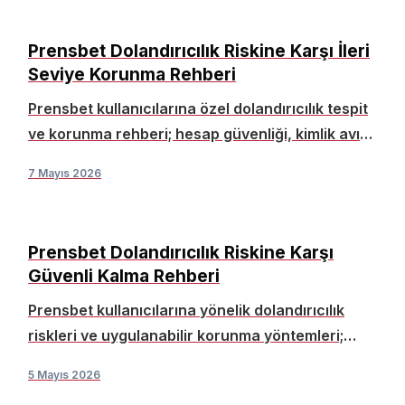
koşullarının netliği…
Prensbet Dolandırıcılık Riskine Karşı İleri
Seviye Korunma Rehberi
Prensbet kullanıcılarına özel dolandırıcılık tespit
ve korunma rehberi; hesap güvenliği, kimlik avı
önlemleri ve acil müdahale adımları içerir.
7 Mayıs 2026
Prensbet Dolandırıcılık Riskine Karşı
Güvenli Kalma Rehberi
Prensbet kullanıcılarına yönelik dolandırıcılık
riskleri ve uygulanabilir korunma yöntemleri;
tespit, doğrulama, 2FA, ödeme takibi ve adım
5 Mayıs 2026
adım eylem planı.