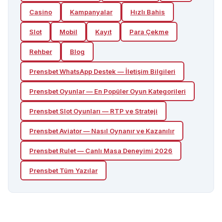
Casino
Kampanyalar
Hızlı Bahis
Slot
Mobil
Kayıt
Para Çekme
Rehber
Blog
Prensbet WhatsApp Destek — İletişim Bilgileri
Prensbet Oyunlar — En Popüler Oyun Kategorileri
Prensbet Slot Oyunları — RTP ve Strateji
Prensbet Aviator — Nasıl Oynanır ve Kazanılır
Prensbet Rulet — Canlı Masa Deneyimi 2026
Prensbet
Tüm Yazılar