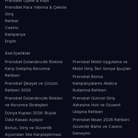
PrensBet Üyelik & Kayıt
PrensBet Para Yatırma & Çekme
Giriş
Rehber
Casino
Kampanya
Erişim
Son İçerikler
Prensbet Dolandırıcılık Riskine
Prensbet Mobil Uygulama ve
Karşı Gelişmiş Korunma
Mobil Giriş: İleri Seviye İpuçları
Rehberi
Prensbet Bonus
Prensbet Şikayet ve Çözüm
Kampanyalarını Akıllıca
Rehberi 2026
Kullanma Rehberi
Prensbet Dolandırıcılık Riskleri
Prensbet Güncel Giriş
ve Korunma Stratejileri
Adresine Hızlı ve Güvenli
Ulaşma Rehberi
Dünya Kupası 2026: Büyük
Ödül Kasası Açılıyor
Prensbet Nisan 2026 Rehberi:
Güvenilir Bahis ve Casino
Bonus, Giriş ve Güvenlik
Deneyimi
Açısından Site Karşılaştırması