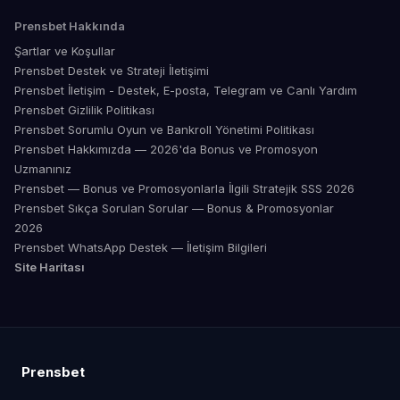
Prensbet
Hakkında
Şartlar ve Koşullar
Prensbet Destek ve Strateji İletişimi
Prensbet İletişim - Destek, E-posta, Telegram ve Canlı Yardım
Prensbet Gizlilik Politikası
Prensbet Sorumlu Oyun ve Bankroll Yönetimi Politikası
Prensbet Hakkımızda — 2026'da Bonus ve Promosyon
Uzmanınız
Prensbet — Bonus ve Promosyonlarla İlgili Stratejik SSS 2026
Prensbet Sıkça Sorulan Sorular — Bonus & Promosyonlar
2026
Prensbet WhatsApp Destek — İletişim Bilgileri
Site Haritası
Prensbet