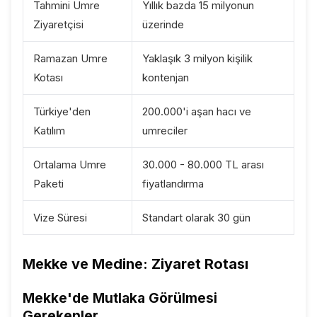
Tahmini Umre
Yıllık bazda 15 milyonun
Ziyaretçisi
üzerinde
Ramazan Umre
Yaklaşık 3 milyon kişilik
Kotası
kontenjan
Türkiye'den
200.000'i aşan hacı ve
Katılım
umreciler
Ortalama Umre
30.000 - 80.000 TL arası
Paketi
fiyatlandırma
Vize Süresi
Standart olarak 30 gün
Mekke ve Medine: Ziyaret Rotası
Mekke'de Mutlaka Görülmesi
Gerekenler